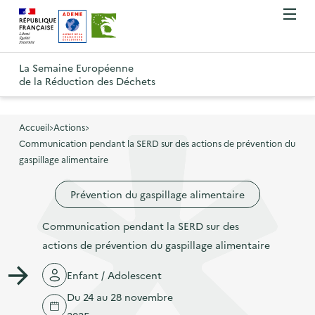
A
A
Gestion des cookies
O
R
l
l
u
e
v
l
l
R
t
r
e
e
La Semaine Européenne
e
i
o
de la Réduction des Déchets
r
r
r
t
u
l
à
a
o
r
e
l
u
u
m
Accueil
Actions
à
a
c
e
Communication pendant la SERD sur des actions de prévention du
r
l
n
n
o
gaspillage alimentaire
à
a
u
a
n
l
p
Prévention du gaspillage alimentaire
v
t
a
a
i
e
p
Communication pendant la SERD sur des
g
g
n
a
actions de prévention du gaspillage alimentaire
e
a
u
g
d
t
p
Enfant / Adolescent
e
'
i
r
Du 24 au 28 novembre
d
a
o
i