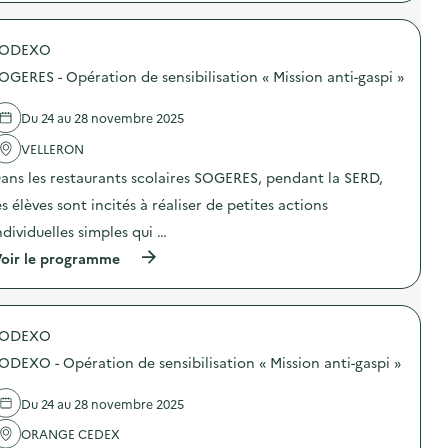
:
p
e
C
r
n
o
o
s
m
SODEXO
p
i
m
o
b
OGERES - Opération de sensibilisation « Mission anti-gaspi »
u
s
i
n
d
l
i
e
Du 24 au 28 novembre 2025
i
c
l
s
a
'
VELLERON
a
t
a
t
ans les restaurants scolaires SOGERES, pendant la SERD,
i
c
i
o
t
o
es élèves sont incités à réaliser de petites actions
n
i
n
p
o
ndividuelles simples qui …
«
e
n
M
(
n
oir le programme
:
i
à
d
D
s
p
a
i
s
r
n
s
i
o
t
t
o
SODEXO
p
l
r
n
o
a
i
a
ODEXO - Opération de sensibilisation « Mission anti-gaspi »
s
S
b
n
d
E
u
t
e
R
t
Du 24 au 28 novembre 2025
i
l
D
i
-
'
s
ORANGE CEDEX
o
g