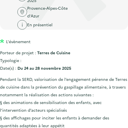
2025
'
c
n
n
Provence-Alpes-Côte
a
c
p
c
d'Azur
c
u
r
i
c
En présentiel
e
i
p
u
i
n
a
e
l
L'évènement
c
l
i
Porteur de projet :
Terres de Cuisine
i
l
Typologie :
p
Date(s) :
Du 24 au 28 novembre 2025
a
l
Pendant la SERD, valorisation de l’engagement pérenne de Terres
e
de cuisine dans la prévention du gaspillage alimentaire, à travers
notamment la réalisation des actions suivantes :
§ des animations de sensibilisation des enfants, avec
l’intervention d’acteurs spécialisés
§ des affichages pour inciter les enfants à demander des
quantités adaptées à leur appétit