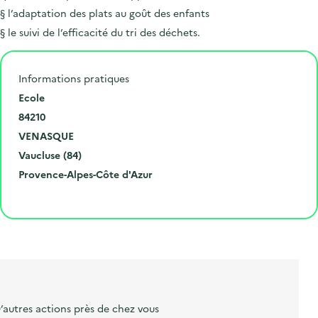
§ l’adaptation des plats au goût des enfants
§ le suivi de l’efficacité du tri des déchets.
Informations pratiques
N
Ecole
u
C
84210
m
o
V
VENASQUE
é
d
i
D
Vaucluse (84)
r
e
l
é
R
Provence-Alpes-Côte d'Azur
o
p
l
p
é
Cliquer pour afficher la carte
e
o
e
a
g
t
s
r
i
l
t
t
o
i
a
e
n
b
l
m
e
e
’autres actions près de chez vous