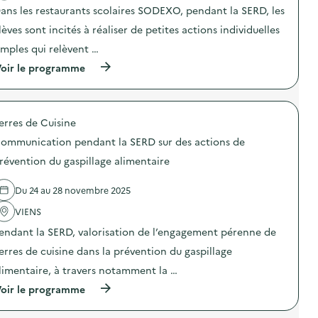
a
u
n
a
ans les restaurants scolaires SODEXO, pendant la SERD, les
c
r
d
s
t
d
e
lèves sont incités à réaliser de petites actions individuelles
p
i
e
c
i
o
s
o
imples qui relèvent …
»
n
a
m
)
(
oir le programme
:
c
p
à
S
t
o
p
O
i
s
r
G
o
t
o
E
n
,
erres de Cuisine
p
R
s
d
o
E
d
e
ommunication pendant la SERD sur des actions de
s
S
e
b
d
–
p
révention du gaspillage alimentaire
r
e
O
r
o
l
p
é
y
Du 24 au 28 novembre 2025
'
é
v
a
a
r
e
t
VIENS
c
a
n
e
t
t
t
t
endant la SERD, valorisation de l’engagement pérenne de
i
i
i
d
o
o
erres de cuisine dans la prévention du gaspillage
o
e
n
n
n
c
limentaire, à travers notamment la …
:
d
d
o
S
e
u
m
(
oir le programme
O
s
g
p
à
D
e
a
o
p
E