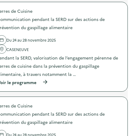
n
s
s
r
X
s
p
t
o
O
i
i
e
erres de Cuisine
p
–
b
l
u
o
O
ommunication pendant la SERD sur des actions de
i
l
r
s
p
l
a
s
d
révention du gaspillage alimentaire
é
i
g
)
e
r
s
e
l
a
a
a
Du 24 au 28 novembre 2025
'
t
t
l
a
i
i
i
CASENEUVE
c
o
o
m
t
n
endant la SERD, valorisation de l’engagement pérenne de
n
e
i
d
«
n
o
erres de cuisine dans la prévention du gaspillage
e
M
t
n
s
i
a
limentaire, à travers notamment la …
:
e
s
i
C
n
(
oir le programme
s
r
o
s
à
i
e
m
i
p
o
)
m
b
r
n
u
i
o
a
n
erres de Cuisine
l
p
n
i
i
o
t
c
ommunication pendant la SERD sur des actions de
s
s
i
a
a
d
-
révention du gaspillage alimentaire
t
t
e
g
i
i
l
a
o
Du 24 au 28 novembre 2025
o
'