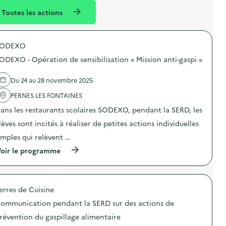
l
n
Toutes les actions
l
t
é
SODEXO
d
ODEXO - Opération de sensibilisation « Mission anti-gaspi »
e
l
Du 24 au 28 novembre 2025
a
PERNES LES FONTAINES
v
ans les restaurants scolaires SODEXO, pendant la SERD, les
o
lèves sont incités à réaliser de petites actions individuelles
i
imples qui relèvent …
e
(
oir le programme
à
p
r
o
erres de Cuisine
p
o
ommunication pendant la SERD sur des actions de
s
d
révention du gaspillage alimentaire
e