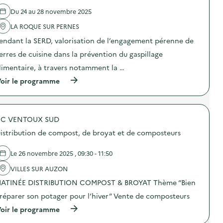
l
Du 24 au 28 novembre 2025
'
a
LA ROQUE SUR PERNES
c
t
endant la SERD, valorisation de l’engagement pérenne de
i
o
erres de cuisine dans la prévention du gaspillage
n
limentaire, à travers notamment la …
:
S
(
oir le programme
O
à
D
p
E
r
X
o
O
C VENTOUX SUD
p
–
o
O
istribution de compost, de broyat et de composteurs
s
p
d
é
e
Le 26 novembre 2025 , 09:30 - 11:50
r
l
a
'
VILLES SUR AUZON
t
a
i
ATINÉE DISTRIBUTION COMPOST & BROYAT Thème “Bien
c
o
t
n
réparer son potager pour l’hiver” Vente de composteurs
i
d
o
(
oir le programme
e
n
à
s