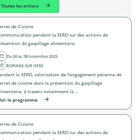
l
n
Toutes les actions
l
t
é
erres de Cuisine
d
ommunication pendant la SERD sur des actions de
e
révention du gaspillage alimentaire
l
a
Du 24 au 28 novembre 2025
v
ROMANS SUR ISERE
o
endant la SERD, valorisation de l’engagement pérenne de
i
erres de cuisine dans la prévention du gaspillage
e
limentaire, à travers notamment la …
(
oir le programme
à
p
r
o
erres de Cuisine
p
o
ommunication pendant la SERD sur des actions de
s
d