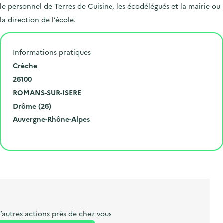
le personnel de Terres de Cuisine, les écodélégués et la mairie ou
la direction de l’école.
Informations pratiques
N
Crèche
u
C
26100
m
o
V
ROMANS-SUR-ISERE
é
d
i
D
Drôme (26)
r
e
l
é
R
Auvergne-Rhône-Alpes
o
p
l
p
é
Cliquer pour afficher la carte
e
o
e
a
g
t
s
r
i
l
t
t
o
i
a
e
n
b
l
m
e
e
’autres actions près de chez vous