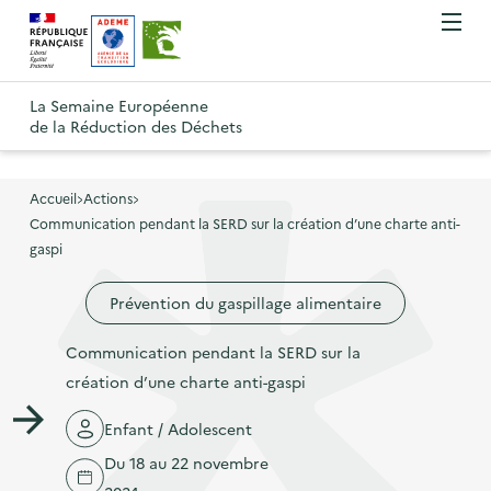
A
A
Gestion des cookies
O
R
l
l
u
e
v
l
l
R
t
r
e
e
La Semaine Européenne
e
i
o
de la Réduction des Déchets
r
r
r
t
u
l
à
a
o
r
e
l
u
u
m
Accueil
Actions
à
a
c
e
Communication pendant la SERD sur la création d’une charte anti-
r
l
n
n
o
gaspi
à
a
u
a
n
l
p
Prévention du gaspillage alimentaire
v
t
a
a
i
e
p
Communication pendant la SERD sur la
g
g
n
a
création d’une charte anti-gaspi
e
a
u
g
d
t
p
Enfant / Adolescent
e
'
i
r
Du 18 au 22 novembre
d
a
o
i