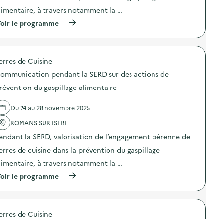
n
n
limentaire, à travers notamment la …
:
t
C
l
(
oir le programme
o
a
à
m
S
p
m
E
r
u
R
o
n
erres de Cuisine
D
p
i
s
o
c
ommunication pendant la SERD sur des actions de
u
s
a
r
d
révention du gaspillage alimentaire
t
d
e
i
e
l
o
Du 24 au 28 novembre 2025
s
'
n
a
a
p
ROMANS SUR ISERE
c
c
e
t
t
n
endant la SERD, valorisation de l’engagement pérenne de
i
i
d
o
o
erres de cuisine dans la prévention du gaspillage
a
n
n
n
limentaire, à travers notamment la …
s
:
t
d
C
l
(
oir le programme
e
o
a
à
p
m
S
p
r
m
E
r
é
u
R
o
v
n
erres de Cuisine
D
p
e
i