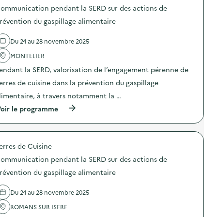
s
o
n
c
ommunication pendant la SERD sur des actions de
u
s
t
a
r
d
révention du gaspillage alimentaire
i
t
d
e
o
i
e
l
n
o
Du 24 au 28 novembre 2025
s
'
d
n
a
a
u
p
MONTELIER
c
c
g
e
t
t
a
n
endant la SERD, valorisation de l’engagement pérenne de
i
i
s
d
o
o
erres de cuisine dans la prévention du gaspillage
p
a
n
n
i
n
limentaire, à travers notamment la …
s
:
l
t
d
C
l
l
(
oir le programme
e
o
a
a
à
p
m
g
S
p
r
m
e
E
r
é
u
a
R
o
v
n
erres de Cuisine
l
D
p
e
i
i
s
o
n
c
ommunication pendant la SERD sur des actions de
m
u
s
t
a
e
r
d
révention du gaspillage alimentaire
i
t
n
d
e
o
i
t
e
l
n
o
Du 24 au 28 novembre 2025
a
s
'
d
n
i
a
a
u
p
ROMANS SUR ISERE
r
c
c
g
e
e
t
t