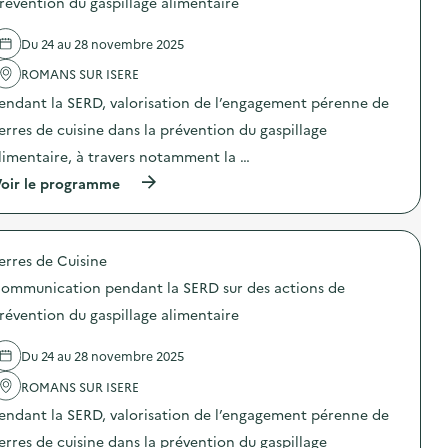
révention du gaspillage alimentaire
e
l
Du 24 au 28 novembre 2025
'
a
ROMANS SUR ISERE
c
t
endant la SERD, valorisation de l’engagement pérenne de
i
o
erres de cuisine dans la prévention du gaspillage
n
limentaire, à travers notamment la …
:
C
(
oir le programme
o
à
m
p
m
r
u
o
n
erres de Cuisine
p
i
o
c
ommunication pendant la SERD sur des actions de
s
a
d
révention du gaspillage alimentaire
t
e
i
l
o
Du 24 au 28 novembre 2025
'
n
a
p
ROMANS SUR ISERE
c
e
t
n
endant la SERD, valorisation de l’engagement pérenne de
i
d
o
erres de cuisine dans la prévention du gaspillage
a