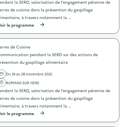
a
n
endant la SERD, valorisation de l’engagement pérenne de
)
i
i
s
d
o
o
erres de cuisine dans la prévention du gaspillage
p
a
n
n
i
n
limentaire, à travers notamment la …
s
:
l
t
d
C
l
l
(
oir le programme
e
o
a
a
à
p
m
g
S
p
r
m
e
E
r
é
u
a
R
o
v
n
erres de Cuisine
l
D
p
e
i
i
s
o
n
c
ommunication pendant la SERD sur des actions de
m
u
s
t
a
e
r
d
révention du gaspillage alimentaire
i
t
n
d
e
o
i
t
e
l
n
o
Du 24 au 28 novembre 2025
a
s
'
d
n
i
a
a
u
p
ROMANS SUR ISERE
r
c
c
g
e
e
t
t
a
n
endant la SERD, valorisation de l’engagement pérenne de
)
i
i
s
d
o
o
erres de cuisine dans la prévention du gaspillage
p
a
n
n
i
n
limentaire, à travers notamment la …
s
:
l
t
d
C
l
l
(
oir le programme
e
o
a
a
à
p
m
g
S
p
r
m
e
E
r