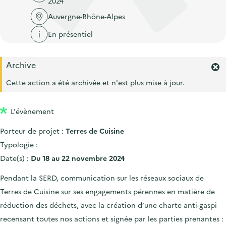
2024
'
c
n
n
a
Auvergne-Rhône-Alpes
c
p
c
c
u
En présentiel
r
i
c
e
i
p
u
i
Archive
n
a
e
F
l
c
l
e
Cette action a été archivée et n'est plus mise à jour.
i
r
i
l
m
p
L'évènement
e
a
r
Porteur de projet :
Terres de Cuisine
l
l
'
Typologie :
e
a
Date(s) :
Du 18 au 22 novembre 2024
l
e
Pendant la SERD, communication sur les réseaux sociaux de
r
Terres de Cuisine sur ses engagements pérennes en matière de
t
e
réduction des déchets, avec la création d’une charte anti-gaspi
.
recensant toutes nos actions et signée par les parties prenantes :