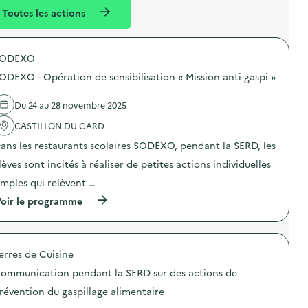
l
n
Toutes les actions
l
t
é
SODEXO
d
ODEXO - Opération de sensibilisation « Mission anti-gaspi »
e
l
Du 24 au 28 novembre 2025
a
CASTILLON DU GARD
v
ans les restaurants scolaires SODEXO, pendant la SERD, les
o
lèves sont incités à réaliser de petites actions individuelles
i
imples qui relèvent …
e
(
oir le programme
à
p
r
o
erres de Cuisine
p
o
ommunication pendant la SERD sur des actions de
s
d
révention du gaspillage alimentaire
e