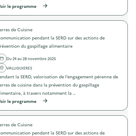
e
C
n
(
oir le programme
o
s
à
m
i
p
m
b
r
u
i
o
n
erres de Cuisine
l
p
i
i
o
c
ommunication pendant la SERD sur des actions de
s
s
a
a
d
révention du gaspillage alimentaire
t
t
e
i
i
l
o
Du 24 au 28 novembre 2025
o
'
n
n
a
p
VALLIGUIERES
«
c
e
M
t
n
endant la SERD, valorisation de l’engagement pérenne de
i
i
d
s
o
erres de cuisine dans la prévention du gaspillage
a
s
n
n
limentaire, à travers notamment la …
i
:
t
o
C
l
(
oir le programme
n
o
a
à
a
m
S
p
n
m
E
r
t
u
R
o
i
n
erres de Cuisine
D
p
-
i
s
o
g
c
ommunication pendant la SERD sur des actions de
u
s