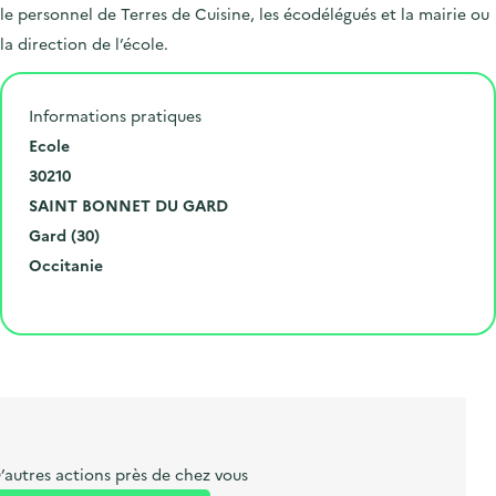
le personnel de Terres de Cuisine, les écodélégués et la mairie ou
la direction de l’école.
Informations pratiques
N
Ecole
u
C
30210
m
o
V
SAINT BONNET DU GARD
é
d
i
D
Gard (30)
r
e
l
é
R
Occitanie
o
p
l
p
é
Cliquer pour afficher la carte
e
o
e
a
g
t
s
r
i
l
t
t
o
i
a
e
n
b
l
m
e
e
’autres actions près de chez vous