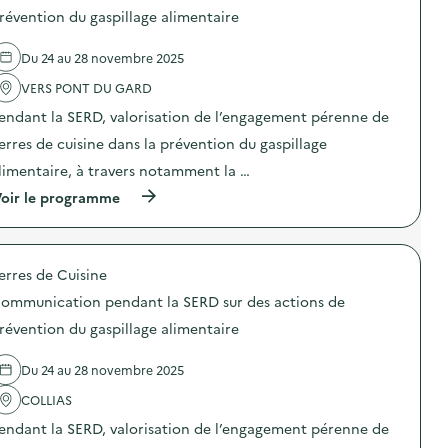
a
a
r
d
révention du gaspillage alimentaire
s
t
d
e
p
i
e
l
i
o
Du 24 au 28 novembre 2025
s
'
»
n
a
a
)
p
VERS PONT DU GARD
c
c
e
t
t
n
endant la SERD, valorisation de l’engagement pérenne de
i
i
d
o
o
erres de cuisine dans la prévention du gaspillage
a
n
n
n
limentaire, à travers notamment la …
s
:
t
d
C
l
(
oir le programme
e
o
a
à
p
m
S
p
r
m
E
r
é
u
R
o
v
n
erres de Cuisine
D
p
e
i
s
o
n
c
ommunication pendant la SERD sur des actions de
u
s
t
a
r
d
révention du gaspillage alimentaire
i
t
d
e
o
i
e
l
n
o
Du 24 au 28 novembre 2025
s
'
d
n
a
a
u
p
COLLIAS
c
c
g
e
t
t
a
n
endant la SERD, valorisation de l’engagement pérenne de
i
i
s
d