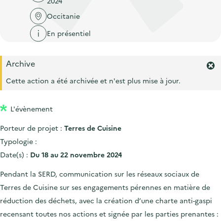
2024
'
c
n
n
a
Occitanie
c
p
c
c
u
En présentiel
r
i
c
e
i
p
u
i
Archive
n
a
e
F
l
c
l
e
Cette action a été archivée et n'est plus mise à jour.
i
r
i
l
m
p
L'évènement
e
a
r
Porteur de projet :
Terres de Cuisine
l
l
'
Typologie :
e
a
Date(s) :
Du 18 au 22 novembre 2024
l
e
Pendant la SERD, communication sur les réseaux sociaux de
r
Terres de Cuisine sur ses engagements pérennes en matière de
t
e
réduction des déchets, avec la création d’une charte anti-gaspi
.
recensant toutes nos actions et signée par les parties prenantes :