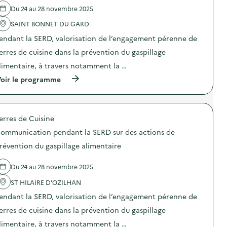
l
Du 24 au 28 novembre 2025
'
a
SAINT BONNET DU GARD
c
t
endant la SERD, valorisation de l’engagement pérenne de
i
o
erres de cuisine dans la prévention du gaspillage
n
limentaire, à travers notamment la …
:
S
(
oir le programme
O
à
D
p
E
r
X
o
O
erres de Cuisine
p
–
o
O
ommunication pendant la SERD sur des actions de
s
p
d
révention du gaspillage alimentaire
é
e
r
l
a
Du 24 au 28 novembre 2025
'
t
a
i
ST HILAIRE D'OZILHAN
c
o
t
n
endant la SERD, valorisation de l’engagement pérenne de
i
d
o
erres de cuisine dans la prévention du gaspillage
e
n
s
limentaire, à travers notamment la …
: