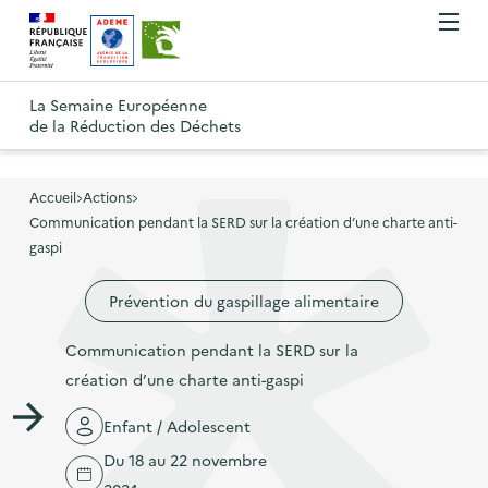
A
A
Gestion des cookies
O
R
l
l
u
e
v
l
l
R
t
r
e
e
La Semaine Européenne
e
i
o
de la Réduction des Déchets
r
r
r
t
u
l
à
a
o
r
e
l
u
u
m
Accueil
Actions
à
a
c
e
Communication pendant la SERD sur la création d’une charte anti-
r
l
n
n
o
gaspi
à
a
u
a
n
l
p
Prévention du gaspillage alimentaire
v
t
a
a
i
e
p
Communication pendant la SERD sur la
g
g
n
a
création d’une charte anti-gaspi
e
a
u
g
d
t
p
Enfant / Adolescent
e
'
i
r
Du 18 au 22 novembre
d
a
o
i