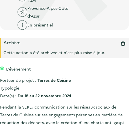
2024
'
c
n
n
Provence-Alpes-Côte
a
c
p
c
d'Azur
c
u
r
i
c
En présentiel
e
i
p
u
i
n
a
e
l
Archive
c
l
F
i
e
Cette action a été archivée et n'est plus mise à jour.
i
l
r
p
m
L'évènement
a
e
r
l
Porteur de projet :
Terres de Cuisine
l
e
'
Typologie :
a
Date(s) :
Du 18 au 22 novembre 2024
l
e
Pendant la SERD, communication sur les réseaux sociaux de
r
Terres de Cuisine sur ses engagements pérennes en matière de
t
e
réduction des déchets, avec la création d’une charte anti-gaspi
.