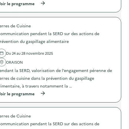
J
(
oir le programme
l
o
à
e
u
p
S
r
r
M
n
o
D
é
erres de Cuisine
p
3
e
o
)
d
ommunication pendant la SERD sur des actions de
s
’
d
révention du gaspillage alimentaire
a
e
n
l
i
Du 24 au 28 novembre 2025
'
m
a
a
ORAISON
c
t
t
i
endant la SERD, valorisation de l’engagement pérenne de
i
o
o
erres de cuisine dans la prévention du gaspillage
n
n
s
limentaire, à travers notamment la …
:
:
C
F
(
oir le programme
o
r
à
m
e
p
m
s
r
u
q
o
n
erres de Cuisine
u
p
i
e
o
c
ommunication pendant la SERD sur des actions de
a
s
a