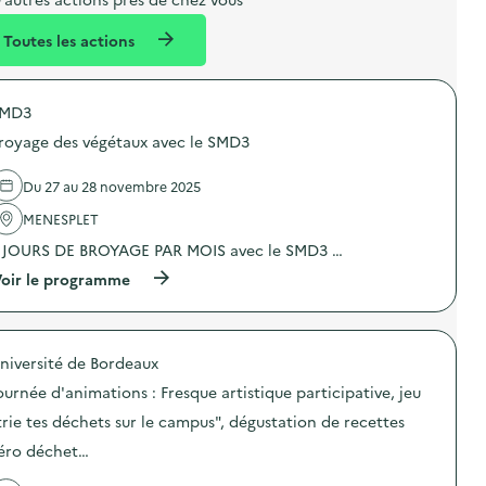
l
n
Toutes les actions
l
t
é
MD3
d
royage des végétaux avec le SMD3
e
l
Du 27 au 28 novembre 2025
a
MENESPLET
v
 JOURS DE BROYAGE PAR MOIS avec le SMD3 …
o
(
oir le programme
i
à
p
e
r
o
niversité de Bordeaux
p
o
ournée d'animations : Fresque artistique participative, jeu
s
d
trie tes déchets sur le campus", dégustation de recettes
e
éro déchet…
l
'
a