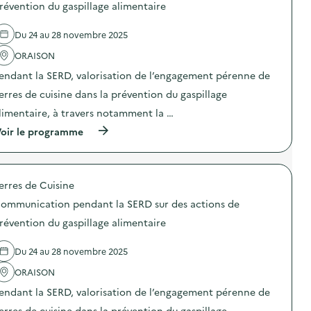
r
d
révention du gaspillage alimentaire
t
t
e
i
i
l
o
Du 24 au 28 novembre 2025
s
'
n
t
a
p
ORAISON
i
c
e
q
t
n
endant la SERD, valorisation de l’engagement pérenne de
u
i
d
e
o
erres de cuisine dans la prévention du gaspillage
a
p
n
n
limentaire, à travers notamment la …
a
:
t
r
C
l
(
oir le programme
t
o
a
à
i
m
S
p
c
m
E
r
i
u
R
o
p
n
erres de Cuisine
D
p
a
i
s
o
t
c
ommunication pendant la SERD sur des actions de
u
s
i
a
r
d
révention du gaspillage alimentaire
v
t
d
e
e
i
e
l
,
o
Du 24 au 28 novembre 2025
s
'
j
n
a
a
e
p
ORAISON
c
c
u
e
t
t
“
n
endant la SERD, valorisation de l’engagement pérenne de
i
i
t
d
o
o
erres de cuisine dans la prévention du gaspillage