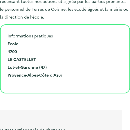
recensant toutes nos actions et signée par les parties prenantes :
le personnel de Terres de Cuisine, les écodélégués et la mairie ou
la direction de l’école.
Informations pratiques
N
Ecole
u
C
4700
m
o
V
LE CASTELLET
é
d
i
D
Lot-et-Garonne (47)
r
e
l
é
R
Provence-Alpes-Côte d'Azur
o
p
l
p
é
Cliquer pour afficher la carte
e
o
e
a
g
t
s
r
i
l
t
t
o
i
a
e
n
b
l
m
e
e
’autres actions près de chez vous