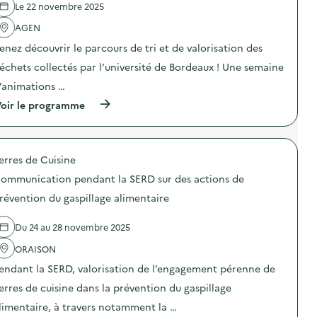
Le 22 novembre 2025
c
t
AGEN
i
o
enez découvrir le parcours de tri et de valorisation des
n
échets collectés par l’université de Bordeaux ! Une semaine
:
B
’animations …
r
o
(
oir le programme
y
à
a
p
g
r
e
o
d
erres de Cuisine
p
e
o
ommunication pendant la SERD sur des actions de
s
s
v
d
révention du gaspillage alimentaire
é
e
g
l
é
Du 24 au 28 novembre 2025
'
t
a
a
ORAISON
c
u
t
endant la SERD, valorisation de l’engagement pérenne de
x
i
a
o
erres de cuisine dans la prévention du gaspillage
v
n
e
limentaire, à travers notamment la …
:
c