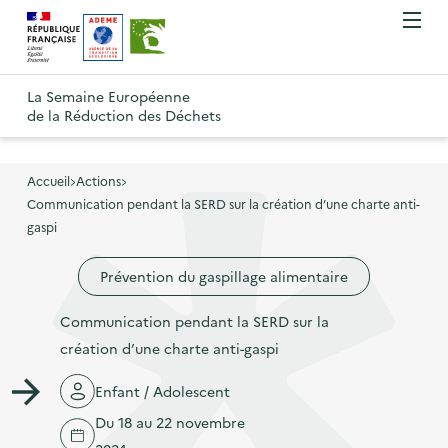
A
A
Gestion des cookies
O
R
l
l
u
e
v
l
l
R
t
r
e
e
La Semaine Européenne
e
i
o
de la Réduction des Déchets
r
r
r
t
u
l
à
a
o
r
e
l
u
u
m
Accueil
Actions
à
a
c
e
Communication pendant la SERD sur la création d’une charte anti-
r
l
n
n
o
gaspi
à
a
u
a
n
l
p
Prévention du gaspillage alimentaire
v
t
a
a
i
e
p
Communication pendant la SERD sur la
g
g
n
a
création d’une charte anti-gaspi
e
a
u
g
d
t
p
Enfant / Adolescent
e
'
i
r
Du 18 au 22 novembre
d
a
o
i