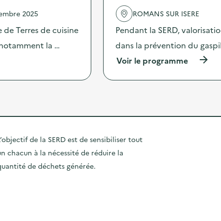
R
a
'
D
vembre 2025
ROMANS SUR ISERE
t
a
s
i
c
 de Terres de cuisine
Pendant la SERD, valorisati
u
o
t
r
n
s notamment la …
dans la prévention du gaspi
i
d
p
o
e
(
Voir le programme
e
n
s
à
n
:
a
p
d
C
c
r
a
o
t
o
n
m
i
p
t
m
o
o
l
u
n
s
a
n
s
d
S
’objectif de la SERD est de sensibiliser tout
i
d
e
E
c
e
un chacun à la nécessité de réduire la
l
R
a
p
'
D
quantité de déchets générée.
t
r
a
s
i
é
c
u
o
v
t
r
n
e
i
d
p
n
o
e
e
t
n