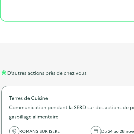
r
e
l
é
é
o
p
l
p
g
e
o
e
a
i
t
s
r
o
l
t
t
n
i
a
e
b
l
m
e
e
D’autres actions près de chez vous
l
n
l
t
Terres de Cuisine
é
Communication pendant la SERD sur des actions de p
d
gaspillage alimentaire
e
l
ROMANS SUR ISERE
Du 24 au 28 no