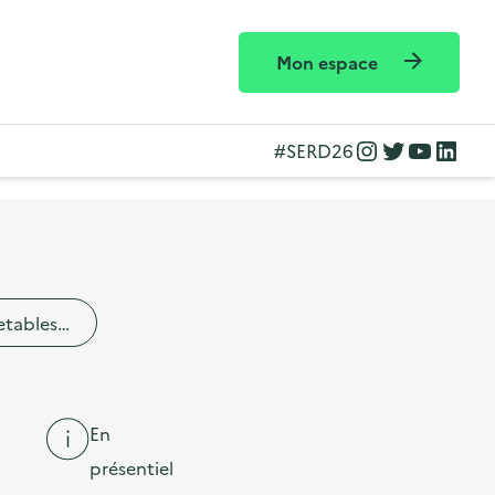
Mon espace
Instagram
Twitter
YouTube
LinkedIn
#SERD26
etables…
En
présentiel