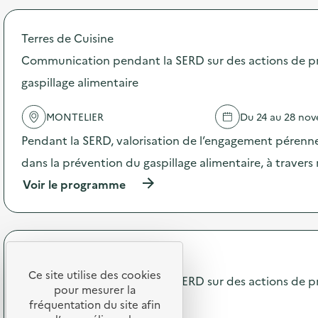
r
o
o
m
p
Terres de Cuisine
m
o
u
s
Communication pendant la SERD sur des actions de p
n
d
i
gaspillage alimentaire
e
c
l
a
'
MONTELIER
Du 24 au 28 no
t
a
i
c
Pendant la SERD, valorisation de l’engagement pérenne
o
t
n
dans la prévention du gaspillage alimentaire, à traver
i
p
o
(
Voir le programme
e
n
à
n
:
p
d
C
r
a
o
o
n
m
p
t
Terres de Cuisine
m
o
l
u
Ce site utilise des cookies
s
Communication pendant la SERD sur des actions de p
a
n
pour mesurer la
d
S
i
gaspillage alimentaire
e
fréquentation du site afin
E
c
l