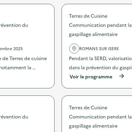
r
o
o
m
p
Terres de Cuisine
m
o
u
s
révention du
Communication pendant la 
n
d
i
gaspillage alimentaire
e
c
l
a
'
vembre 2025
ROMANS SUR ISERE
t
a
i
c
 de Terres de cuisine
Pendant la SERD, valorisati
o
t
n
s notamment la …
dans la prévention du gaspi
i
p
o
(
Voir le programme
e
n
à
n
:
p
d
C
r
a
o
o
n
m
p
t
Terres de Cuisine
m
o
l
u
s
révention du
Communication pendant la 
a
n
d
S
i
gaspillage alimentaire
e
E
c
l