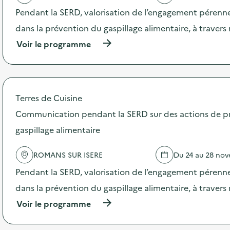
a
Pendant la SERD, valorisation de l’engagement pérenne
v
dans la prévention du gaspillage alimentaire, à traver
o
(
Voir le programme
i
à
p
e
r
o
p
Terres de Cuisine
o
s
Communication pendant la SERD sur des actions de p
d
gaspillage alimentaire
e
l
'
ROMANS SUR ISERE
Du 24 au 28 no
a
c
Pendant la SERD, valorisation de l’engagement pérenne
t
dans la prévention du gaspillage alimentaire, à traver
i
o
(
Voir le programme
n
à
:
p
C