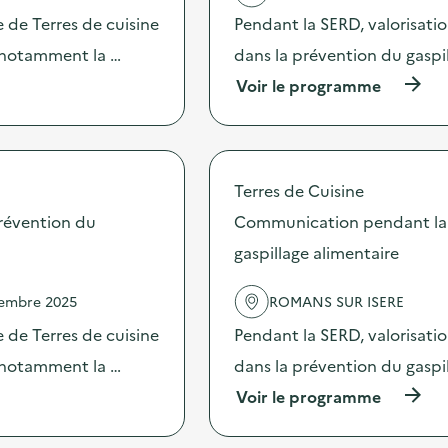
 de Terres de cuisine
Pendant la SERD, valorisati
s notamment la …
dans la prévention du gaspi
(
Voir le programme
à
p
r
o
p
Terres de Cuisine
o
s
révention du
Communication pendant la 
d
gaspillage alimentaire
e
l
'
vembre 2025
ROMANS SUR ISERE
a
c
 de Terres de cuisine
Pendant la SERD, valorisati
t
s notamment la …
dans la prévention du gaspi
i
o
(
Voir le programme
n
à
:
p
C