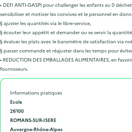
• DEFI ANTI-GASPI pour challenger les enfants au 0 déchet 
sensibiliser et motiver les convives et le personnel en don
§ ajuster les quantités via le libre-service,
§ écouter leur appétit et demander ou se servir la quantité
§ évaluer les plats avec le baromètre de satisfaction via not
§ passer commande et réajuster dans les temps pour éviter
• REDUCTION DES EMBALLAGES ALIMENTAIRES, en favorisant l
fournisseurs.
Informations pratiques
N
Ecole
u
C
26100
m
o
V
ROMANS-SUR-ISERE
é
d
i
D
R
Auvergne-Rhône-Alpes