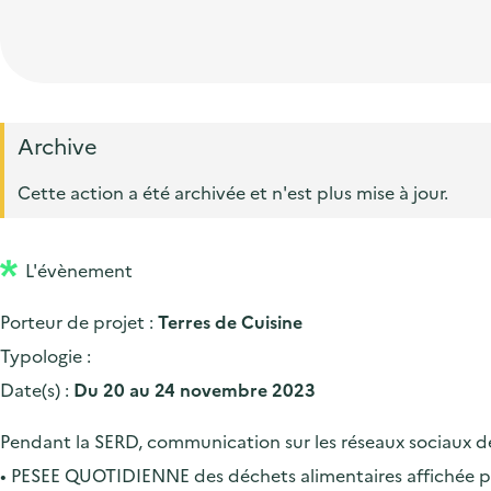
t
p
'
e
i
r
a
d
o
i
c
'
n
n
c
a
p
c
Archive
u
c
r
i
e
Cette action a été archivée et n'est plus mise à jour.
c
i
p
i
u
n
a
l
e
L'évènement
c
l
i
i
Porteur de projet :
Terres de Cuisine
l
p
Typologie :
a
Date(s) :
Du 20 au 24 novembre 2023
l
Pendant la SERD, communication sur les réseaux sociaux d
e
• PESEE QUOTIDIENNE des déchets alimentaires affichée po