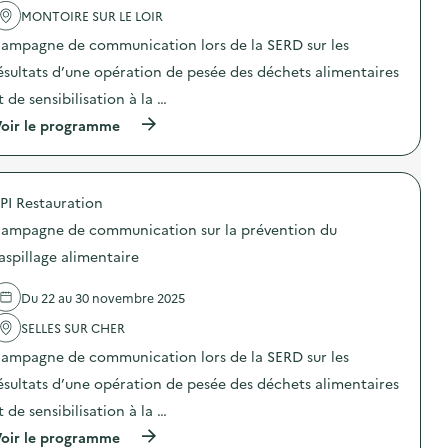
a
p
i
s
MONTOIRE SUR LE LOIR
c
o
u
p
t
u
e
i
ampagne de communication lors de la SERD sur les
i
r
s
:
o
s
ésultats d’une opération de pesée des déchets alimentaires
p
D
n
e
r
e
t de sensibilisation à la …
:
n
o
s
C
s
p
d
(
oir le programme
a
i
o
é
à
m
b
s
f
p
p
l
é
i
r
a
i
s
s
o
g
s
a
PI Restauration
p
p
n
e
u
é
o
e
ampagne de communication sur la prévention du
r
x
d
s
d
a
l
a
d
aspillage alimentaire
e
u
y
g
e
c
g
c
o
l
o
a
é
Du 22 au 30 novembre 2025
g
'
m
s
e
o
a
m
p
s
SELLES SUR CHER
q
c
u
i
p
i
t
n
ampagne de communication lors de la SERD sur les
l
o
u
i
i
l
u
e
o
ésultats d’une opération de pesée des déchets alimentaires
c
a
r
s
n
a
g
s
t de sensibilisation à la …
p
:
t
e
e
r
C
i
(
a
oir le programme
n
o
a