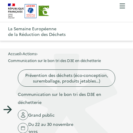
A
A
Gestion des cookies
O
R
l
l
u
e
v
l
l
R
t
r
e
e
La Semaine Européenne
e
i
o
de la Réduction des Déchets
r
r
r
t
u
l
à
a
o
r
e
l
u
u
m
Accueil
Actions
à
a
c
e
Communication sur le bon tri des D3E en déchetterie
r
l
n
n
o
à
a
u
Prévention des déchets (éco-conception,
a
n
l
p
suremballage, produits jetables…)
v
t
a
a
i
e
p
Communication sur le bon tri des D3E en
g
g
n
a
déchetterie
e
a
u
g
d
Grand public
t
p
e
'
i
r
Du 22 au 30 novembre
d
a
o
i
2025