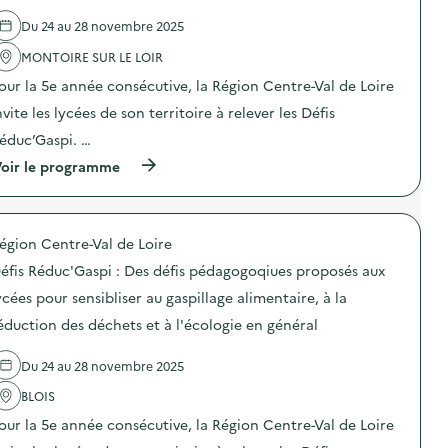
'
a
Du 24 au 28 novembre 2025
c
t
MONTOIRE SUR LE LOIR
i
o
our la 5e année consécutive, la Région Centre-Val de Loire
n
nvite les lycées de son territoire à relever les Défis
:
A
éduc’Gaspi. …
T
E
(
oir le programme
L
à
I
p
E
r
R
o
S
égion Centre-Val de Loire
p
C
o
éfis Réduc'Gaspi : Des défis pédagogoqiues proposés aux
O
s
U
d
ycées pour sensibliser au gaspillage alimentaire, à la
T
e
U
éduction des déchets et à l'écologie en général
l
R
'
E
a
Du 24 au 28 novembre 2025
F
c
a
t
BLOIS
b
i
r
o
our la 5e année consécutive, la Région Centre-Val de Loire
i
n