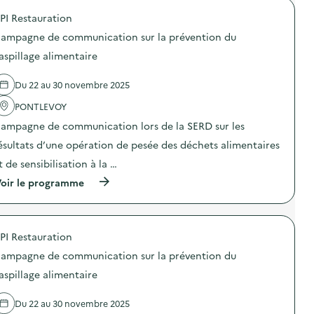
d
é
o
a
d
PI Restauration
p
g
u
o
ampagne de communication sur la prévention du
o
c
s
g
’
d
aspillage alimentaire
o
G
e
q
a
l
i
s
Du 22 au 30 novembre 2025
'
u
p
a
e
i
PONTLEVOY
c
s
:
t
ampagne de communication lors de la SERD sur les
p
D
i
r
e
o
ésultats d’une opération de pesée des déchets alimentaires
o
s
n
p
d
t de sensibilisation à la …
:
o
é
D
(
oir le programme
s
f
é
à
é
i
f
p
s
s
i
r
a
p
s
o
u
é
R
PI Restauration
p
x
d
é
o
l
a
d
ampagne de communication sur la prévention du
s
y
g
u
d
c
aspillage alimentaire
o
c
e
é
g
’
l
e
o
G
Du 22 au 30 novembre 2025
'
s
q
a