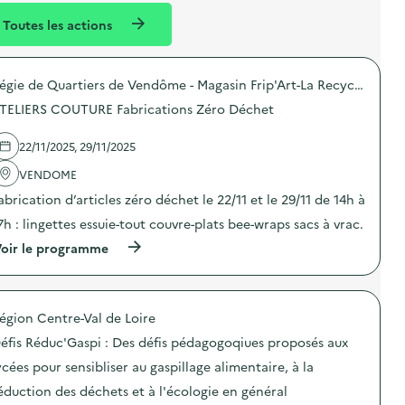
l
n
e
Toutes les actions
l
t
n
é
t
Régie de Quartiers de Vendôme - Magasin Frip'Art-La Recyclerie
d
TELIERS COUTURE Fabrications Zéro Déchet
e
l
22/11/2025, 29/11/2025
a
VENDOME
v
abrication d’articles zéro déchet le 22/11 et le 29/11 de 14h à
o
7h : lingettes essuie-tout couvre-plats bee-wraps sacs à vrac.
i
(
oir le programme
e
à
p
r
o
égion Centre-Val de Loire
p
o
éfis Réduc'Gaspi : Des défis pédagogoqiues proposés aux
s
d
ycées pour sensibliser au gaspillage alimentaire, à la
e
éduction des déchets et à l'écologie en général
l