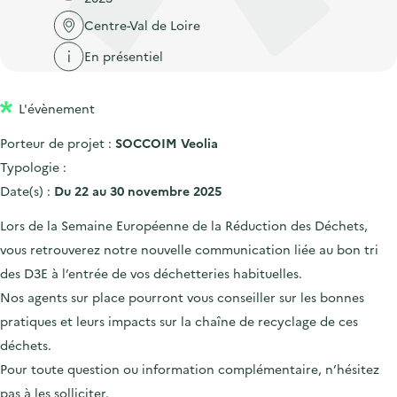
'
c
n
n
Centre-Val de Loire
a
c
p
c
c
u
En présentiel
r
i
c
e
i
p
u
i
L'évènement
n
a
e
l
c
l
Porteur de projet :
SOCCOIM Veolia
i
i
Typologie :
l
p
Date(s) :
Du 22 au 30 novembre 2025
a
Lors de la Semaine Européenne de la Réduction des Déchets,
l
vous retrouverez notre nouvelle communication liée au bon tri
e
des D3E à l’entrée de vos déchetteries habituelles.
Nos agents sur place pourront vous conseiller sur les bonnes
pratiques et leurs impacts sur la chaîne de recyclage de ces
déchets.
Pour toute question ou information complémentaire, n’hésitez
pas à les solliciter.