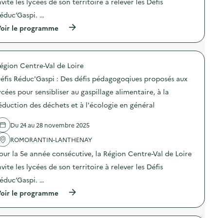
c
nvite les lycées de son territoire à relever les Défis
:
a
D
éduc’Gaspi. …
t
é
i
f
(
oir le programme
o
i
à
n
s
p
s
R
r
Z
é
o
é
d
égion Centre-Val de Loire
p
r
u
o
éfis Réduc'Gaspi : Des défis pédagogoqiues proposés aux
o
c
s
D
’
d
ycées pour sensibliser au gaspillage alimentaire, à la
é
G
e
c
a
éduction des déchets et à l'écologie en général
l
h
s
'
e
p
a
t
Du 24 au 28 novembre 2025
i
c
)
:
t
ROMORANTIN-LANTHENAY
D
i
e
o
our la 5e année consécutive, la Région Centre-Val de Loire
s
n
d
nvite les lycées de son territoire à relever les Défis
:
é
D
éduc’Gaspi. …
f
é
i
f
(
oir le programme
s
i
à
p
s
p
é
R
r