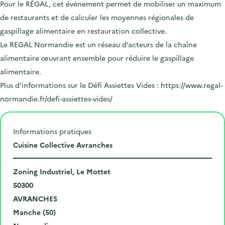
Pour le RÉGAL, cet événement permet de mobiliser un maximum
de restaurants et de calculer les moyennes régionales de
gaspillage alimentaire en restauration collective.
Le REGAL Normandie est un réseau d’acteurs de la chaîne
alimentaire œuvrant ensemble pour réduire le gaspillage
alimentaire.
Plus d’informations sur le Défi Assiettes Vides : https://www.regal-
normandie.fr/defi-assiettes-vides/
Informations pratiques
L
Cuisine Collective Avranches
i
N
e
Zoning Industriel, Le Mottet
u
C
u
50300
m
o
V
d
AVRANCHES
é
d
i
D
e
Manche (50)