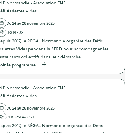
s
NE Normandie - Association FNE
p
p
a
u
o
i
g
éfi Assiettes Vides
r
s
l
n
l
d
l
e
a
e
a
d
Du 24 au 28 novembre 2025
p
l
g
e
r
'
e
LES PIEUX
c
é
a
a
o
v
epuis 2017, le RÉGAL Normandie organise des Défis
c
l
m
e
t
i
m
ssiettes Vides pendant la SERD pour accompagner les
n
i
m
u
t
o
e
n
estaurants collectifs dans leur démarche …
i
n
n
i
o
(
oir le programme
:
t
c
n
à
C
a
a
d
p
o
i
t
u
r
l
r
i
g
o
l
e
o
a
NE Normandie - Association FNE
p
e
)
n
s
o
c
s
éfi Assiettes Vides
p
s
t
u
i
d
e
r
l
e
d
Du 24 au 28 novembre 2025
l
l
l
e
a
a
'
CERISY-LA-FORET
s
p
g
a
s
r
epuis 2017, le RÉGAL Normandie organise des Défis
e
c
m
é
a
t
a
v