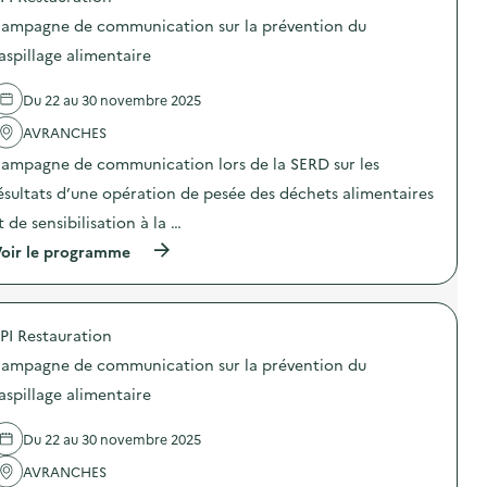
S
o
–
ampagne de communication sur la prévention du
s
O
d
aspillage alimentaire
p
e
é
l
r
Du 22 au 30 novembre 2025
'
a
a
t
AVRANCHES
c
i
t
o
ampagne de communication lors de la SERD sur les
i
n
o
ésultats d’une opération de pesée des déchets alimentaires
d
n
e
t de sensibilisation à la …
:
s
C
e
(
oir le programme
a
n
à
m
s
p
p
i
r
a
b
o
g
PI Restauration
i
p
n
l
o
e
ampagne de communication sur la prévention du
i
s
d
s
d
aspillage alimentaire
e
a
e
c
t
l
o
Du 22 au 30 novembre 2025
i
'
m
o
a
m
AVRANCHES
n
c
u