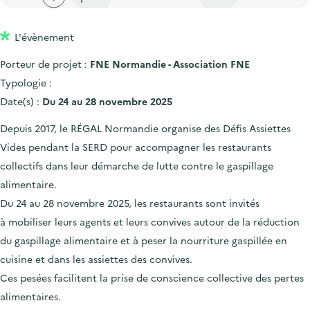
'
c
n
n
a
c
p
c
L'évènement
c
u
r
i
c
e
Porteur de projet :
FNE Normandie - Association FNE
i
p
u
i
Typologie :
n
a
e
l
Date(s) :
Du 24 au 28 novembre 2025
c
l
i
Depuis 2017, le RÉGAL Normandie organise des Défis Assiettes
i
l
Vides pendant la SERD pour accompagner les restaurants
p
collectifs dans leur démarche de lutte contre le gaspillage
a
alimentaire.
l
Du 24 au 28 novembre 2025, les restaurants sont invités
e
à mobiliser leurs agents et leurs convives autour de la réduction
du gaspillage alimentaire et à peser la nourriture gaspillée en
cuisine et dans les assiettes des convives.
Ces pesées facilitent la prise de conscience collective des pertes
alimentaires.