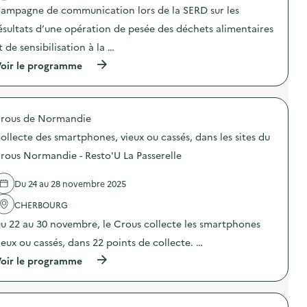
«
t
n
ampagne de communication lors de la SERD sur les
M
i
i
i
o
ésultats d’une opération de pesée des déchets alimentaires
c
s
n
a
t de sensibilisation à la …
s
:
t
i
C
i
(
oir le programme
o
a
o
à
n
m
n
p
a
p
s
r
n
a
u
o
t
g
rous de Normandie
r
p
i
n
l
o
-
e
ollecte des smartphones, vieux ou cassés, dans les sites du
a
s
g
d
p
d
rous Normandie - Resto'U La Passerelle
a
e
r
e
s
c
é
l
p
o
Du 24 au 28 novembre 2025
v
'
i
m
e
a
»
m
CHERBOURG
n
c
)
u
t
t
n
u 22 au 30 novembre, le Crous collecte les smartphones
i
i
i
o
o
ieux ou cassés, dans 22 points de collecte. …
c
n
n
a
(
oir le programme
d
:
t
à
u
C
i
p
g
a
o
r
a
m
n
o
s
p