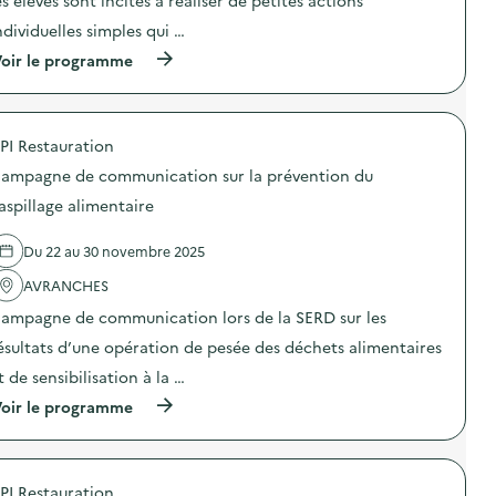
es élèves sont incités à réaliser de petites actions
i
ndividuelles simples qui …
e
(
oir le programme
à
p
r
o
PI Restauration
p
o
ampagne de communication sur la prévention du
s
d
aspillage alimentaire
e
l
Du 22 au 30 novembre 2025
'
a
AVRANCHES
c
t
ampagne de communication lors de la SERD sur les
i
o
ésultats d’une opération de pesée des déchets alimentaires
n
t de sensibilisation à la …
:
S
(
oir le programme
O
à
G
p
E
r
R
o
E
PI Restauration
p