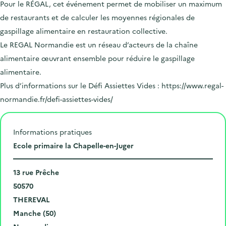
Pour le RÉGAL, cet événement permet de mobiliser un maximum
de restaurants et de calculer les moyennes régionales de
gaspillage alimentaire en restauration collective.
Le REGAL Normandie est un réseau d’acteurs de la chaîne
alimentaire œuvrant ensemble pour réduire le gaspillage
alimentaire.
Plus d’informations sur le Défi Assiettes Vides : https://www.regal-
normandie.fr/defi-assiettes-vides/
Informations pratiques
L
Ecole primaire la Chapelle-en-Juger
i
N
e
13 rue Prêche
u
C
u
50570
m
o
V
d
THEREVAL
é
d
i
D
e
Manche (50)