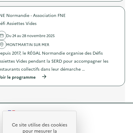
U
p
é
L
r
f
a
o
i
P
NE Normandie - Association FNE
p
A
a
o
s
éfi Assiettes Vides
s
s
s
s
d
i
e
e
e
Du 24 au 28 novembre 2025
r
l
t
e
'
MONTMARTIN SUR MER
t
l
a
e
epuis 2017, le RÉGAL Normandie organise des Défis
l
c
s
e
t
V
ssiettes Vides pendant la SERD pour accompagner les
)
i
i
o
d
estaurants collectifs dans leur démarche …
n
e
(
oir le programme
:
s
à
D
)
p
é
r
f
o
i
p
A
o
s
s
s
R
d
i
e
e
e
l
Ce site utilise des cookies
t
R
'
t
t
pour mesurer la