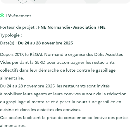
'
c
n
n
a
c
p
c
L'évènement
c
u
r
i
c
e
Porteur de projet :
FNE Normandie - Association FNE
i
p
u
i
Typologie :
n
a
e
l
Date(s) :
Du 24 au 28 novembre 2025
c
l
i
Depuis 2017, le RÉGAL Normandie organise des Défis Assiettes
i
l
Vides pendant la SERD pour accompagner les restaurants
p
collectifs dans leur démarche de lutte contre le gaspillage
a
alimentaire.
l
Du 24 au 28 novembre 2025, les restaurants sont invités
e
à mobiliser leurs agents et leurs convives autour de la réduction
du gaspillage alimentaire et à peser la nourriture gaspillée en
cuisine et dans les assiettes des convives.
Ces pesées facilitent la prise de conscience collective des pertes
alimentaires.