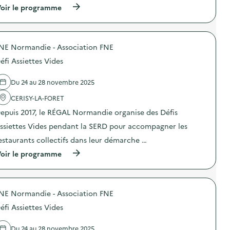
p
(
oir le programme
:
h
à
S
o
p
O
n
r
G
e
o
E
s
NE Normandie - Association FNE
p
R
,
o
E
v
éfi Assiettes Vides
s
S
i
d
–
e
e
O
Du 24 au 28 novembre 2025
u
l
p
x
'
CERISY-LA-FORET
é
o
a
r
u
epuis 2017, le RÉGAL Normandie organise des Défis
c
a
c
t
t
a
ssiettes Vides pendant la SERD pour accompagner les
i
i
s
o
o
estaurants collectifs dans leur démarche …
s
n
n
é
(
oir le programme
:
d
s
à
D
e
,
p
é
s
d
r
f
e
a
o
i
n
n
NE Normandie - Association FNE
p
A
s
s
o
s
i
l
éfi Assiettes Vides
s
s
b
e
d
i
i
s
e
e
Du 24 au 28 novembre 2025
l