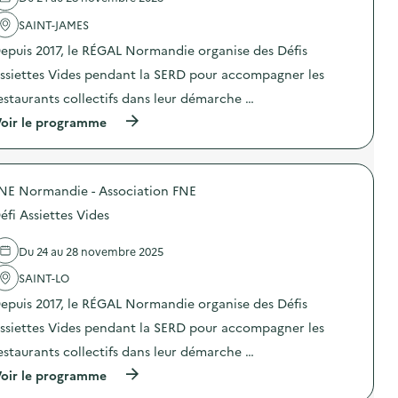
s
l
t
i
i
'
SAINT-JAMES
t
s
t
a
e
a
e
epuis 2017, le RÉGAL Normandie organise des Défis
c
s
t
s
t
V
i
ssiettes Vides pendant la SERD pour accompagner les
d
i
i
o
u
o
d
estaurants collectifs dans leur démarche …
n
C
n
e
«
r
(
oir le programme
:
s
M
o
à
D
)
i
u
p
é
s
s
r
f
s
N
o
i
i
o
NE Normandie - Association FNE
p
A
o
r
o
s
n
éfi Assiettes Vides
m
s
s
a
a
d
i
n
n
e
e
Du 24 au 28 novembre 2025
t
d
l
t
i
i
'
SAINT-LO
t
-
e
a
e
g
–
epuis 2017, le RÉGAL Normandie organise des Défis
c
s
a
R
t
V
ssiettes Vides pendant la SERD pour accompagner les
s
e
i
i
p
s
o
d
estaurants collectifs dans leur démarche …
i
t
n
e
»
o
(
oir le programme
:
s
)
’
à
D
)