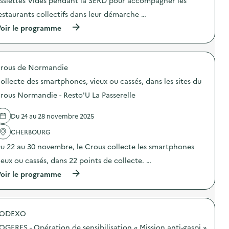
ssiettes Vides pendant la SERD pour accompagner les
i
estaurants collectifs dans leur démarche …
e
(
oir le programme
à
p
r
o
rous de Normandie
p
o
ollecte des smartphones, vieux ou cassés, dans les sites du
s
d
rous Normandie - Resto'U La Passerelle
e
l
Du 24 au 28 novembre 2025
'
a
CHERBOURG
c
t
u 22 au 30 novembre, le Crous collecte les smartphones
i
o
ieux ou cassés, dans 22 points de collecte. …
n
(
oir le programme
:
à
D
p
é
r
f
o
i
SODEXO
p
A
o
s
OGERES - Opération de sensibilisation « Mission anti-gaspi »