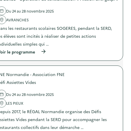
s
s
d
i
e
e
Du 24 au 28 novembre 2025
l
t
'
AVRANCHES
t
a
e
ans les restaurants scolaires SOGERES, pendant la SERD,
c
s
t
V
es élèves sont incités à réaliser de petites actions
i
i
o
d
ndividuelles simples qui …
n
e
(
oir le programme
:
s
à
C
)
p
o
r
l
o
l
NE Normandie - Association FNE
p
e
o
c
éfi Assiettes Vides
s
t
d
e
e
d
Du 24 au 28 novembre 2025
l
e
'
LES PIEUX
s
a
s
epuis 2017, le RÉGAL Normandie organise des Défis
c
m
t
a
ssiettes Vides pendant la SERD pour accompagner les
i
r
o
t
estaurants collectifs dans leur démarche …
n