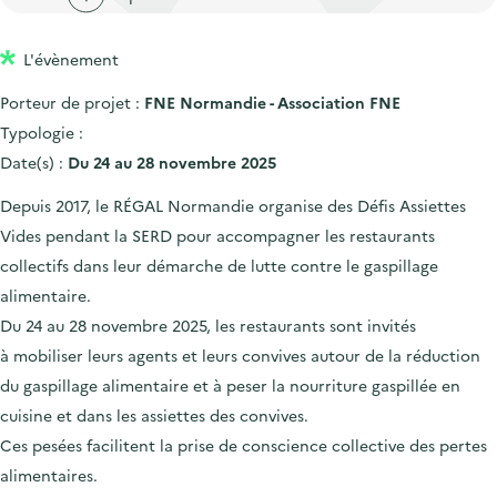
'
c
n
n
a
c
p
c
L'évènement
c
u
r
i
c
e
Porteur de projet :
FNE Normandie - Association FNE
i
p
u
i
Typologie :
n
a
e
l
Date(s) :
Du 24 au 28 novembre 2025
c
l
i
Depuis 2017, le RÉGAL Normandie organise des Défis Assiettes
i
l
Vides pendant la SERD pour accompagner les restaurants
p
collectifs dans leur démarche de lutte contre le gaspillage
a
alimentaire.
l
Du 24 au 28 novembre 2025, les restaurants sont invités
e
à mobiliser leurs agents et leurs convives autour de la réduction
du gaspillage alimentaire et à peser la nourriture gaspillée en
cuisine et dans les assiettes des convives.
Ces pesées facilitent la prise de conscience collective des pertes
alimentaires.