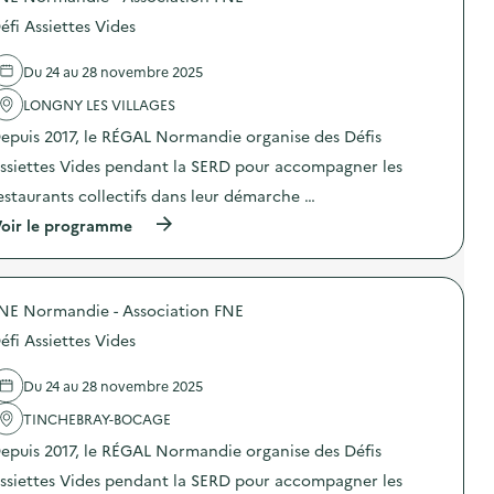
e
o
c
éfi Assiettes Vides
s
t
d
e
e
d
Du 24 au 28 novembre 2025
l
e
'
LONGNY LES VILLAGES
s
a
s
epuis 2017, le RÉGAL Normandie organise des Défis
c
m
t
a
ssiettes Vides pendant la SERD pour accompagner les
i
r
o
t
estaurants collectifs dans leur démarche …
n
p
(
oir le programme
:
h
à
S
o
p
O
n
r
D
e
o
E
s
NE Normandie - Association FNE
p
X
,
o
O
v
éfi Assiettes Vides
s
–
i
d
O
e
e
p
Du 24 au 28 novembre 2025
u
l
é
x
'
TINCHEBRAY-BOCAGE
r
o
a
a
u
epuis 2017, le RÉGAL Normandie organise des Défis
c
t
c
t
i
a
ssiettes Vides pendant la SERD pour accompagner les
i
o