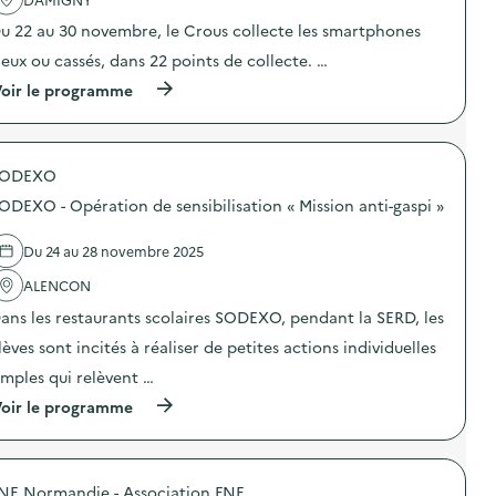
i
u 22 au 30 novembre, le Crous collecte les smartphones
e
ieux ou cassés, dans 22 points de collecte. …
(
oir le programme
à
p
r
o
SODEXO
p
o
ODEXO - Opération de sensibilisation « Mission anti-gaspi »
s
d
e
Du 24 au 28 novembre 2025
l
'
ALENCON
a
ans les restaurants scolaires SODEXO, pendant la SERD, les
c
t
lèves sont incités à réaliser de petites actions individuelles
i
o
imples qui relèvent …
n
(
oir le programme
:
à
C
p
o
r
l
o
l
NE Normandie - Association FNE
p