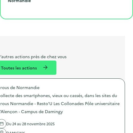
r
e
l
é
R
l
Normandie
o
p
l
p
é
'
Cliquer pour afficher la carte
e
o
e
a
g
é
t
s
r
i
v
l
t
t
o
è
i
a
e
n
n
b
l
m
e
e
e
m
’autres actions près de chez vous
l
n
e
Toutes les actions
l
t
n
é
t
rous de Normandie
d
ollecte des smartphones, vieux ou cassés, dans les sites du
e
rous Normandie - Resto'U Les Collonades Pôle universitaire
l
'Alençon - Campus de Damingy
a
v
Du 24 au 28 novembre 2025
o
DAMIGNY