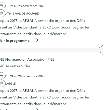
a
d
i
t
n
e
e
Du 24 au 28 novembre 2025
i
d
l
t
-
i
'
ATHIS-VAL DE ROUVRE
t
g
e
a
e
a
–
epuis 2017, le RÉGAL Normandie organise des Défis
c
s
s
R
t
V
ssiettes Vides pendant la SERD pour accompagner les
p
e
i
i
i
s
o
d
estaurants collectifs dans leur démarche …
»
t
n
e
)
o
(
oir le programme
:
s
’
à
D
)
U
p
é
L
r
f
e
o
i
s
NE Normandie - Association FNE
p
A
C
o
s
éfi Assiettes Vides
o
s
s
l
d
i
l
e
e
Du 24 au 28 novembre 2025
o
l
t
n
'
L'AIGLE
t
a
a
e
epuis 2017, le RÉGAL Normandie organise des Défis
d
c
s
e
t
V
ssiettes Vides pendant la SERD pour accompagner les
s
i
i
P
o
d
estaurants collectifs dans leur démarche …
ô
n
e
(