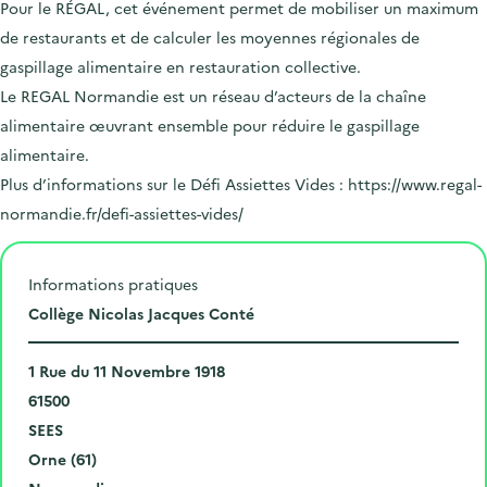
Pour le RÉGAL, cet événement permet de mobiliser un maximum
de restaurants et de calculer les moyennes régionales de
gaspillage alimentaire en restauration collective.
Le REGAL Normandie est un réseau d’acteurs de la chaîne
alimentaire œuvrant ensemble pour réduire le gaspillage
alimentaire.
Plus d’informations sur le Défi Assiettes Vides : https://www.regal-
normandie.fr/defi-assiettes-vides/
Informations pratiques
L
Collège Nicolas Jacques Conté
i
N
e
1 Rue du 11 Novembre 1918
u
C
u
61500
m
o
V
d
SEES
é
d
i
D
e
Orne (61)