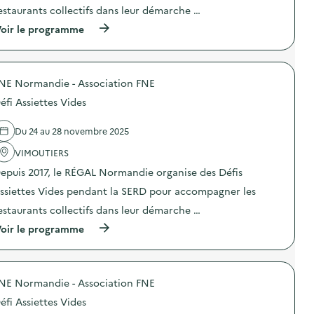
s
o
n
estaurants collectifs dans leur démarche …
s
n
d
é
(
oir le programme
:
e
s
à
D
s
,
p
é
e
d
r
f
n
a
o
i
s
n
NE Normandie - Association FNE
p
A
i
s
o
s
b
l
éfi Assiettes Vides
s
s
i
e
d
i
l
s
e
e
Du 24 au 28 novembre 2025
i
s
l
t
s
i
'
VIMOUTIERS
t
a
t
a
e
t
e
epuis 2017, le RÉGAL Normandie organise des Défis
c
s
i
s
t
V
o
ssiettes Vides pendant la SERD pour accompagner les
d
i
i
n
u
o
d
estaurants collectifs dans leur démarche …
«
C
n
e
M
r
(
oir le programme
:
s
i
o
à
D
)
s
u
p
é
s
s
r
f
i
N
o
i
o
o
NE Normandie - Association FNE
p
A
n
r
o
s
a
éfi Assiettes Vides
m
s
s
n