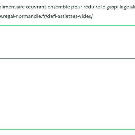
limentaire œuvrant ensemble pour réduire le gaspillage al
w.regal-normandie.fr/defi-assiettes-vides/
Cliquer pour afficher la carte