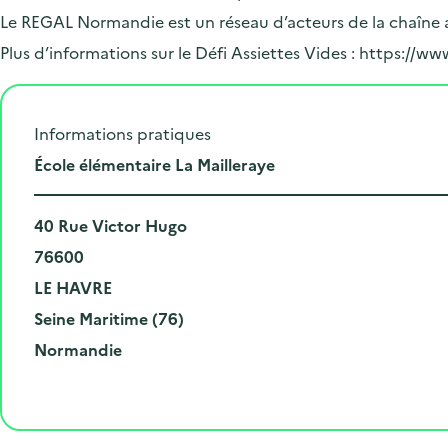
Le REGAL Normandie est un réseau d’acteurs de la chaîne a
Plus d’informations sur le Défi Assiettes Vides : https://ww
Informations pratiques
L
École élémentaire La Mailleraye
i
N
e
40 Rue Victor Hugo
u
C
u
76600
m
o
V
d
LE HAVRE
é
d
i
D
e
Seine Maritime (76)
r
e
l
é
R
l
Normandie
o
p
l
p
é
'
e
o
e
a
g
é
t
s
r
i
v