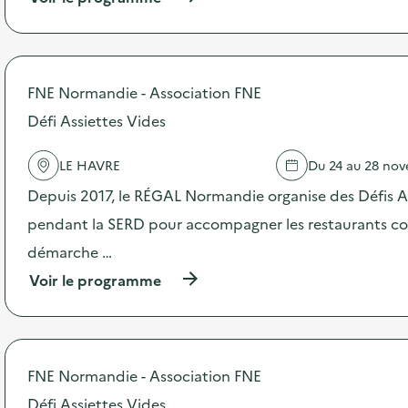
e
à
p
r
o
p
FNE Normandie - Association FNE
o
s
Défi Assiettes Vides
d
e
LE HAVRE
Du 24 au 28 no
l
'
Depuis 2017, le RÉGAL Normandie organise des Défis A
a
c
pendant la SERD pour accompagner les restaurants coll
t
démarche …
i
o
(
Voir le programme
n
à
:
p
C
r
o
o
l
p
FNE Normandie - Association FNE
l
o
e
s
Défi Assiettes Vides