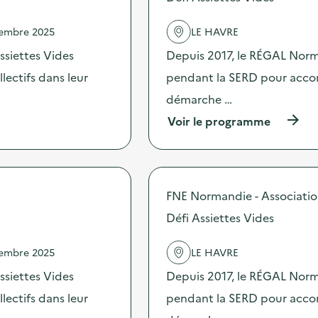
O
d
p
e
vembre 2025
LE HAVRE
é
l
r
'
ssiettes Vides
Depuis 2017, le RÉGAL Norma
a
a
t
c
ectifs dans leur
pendant la SERD pour accomp
i
t
démarche …
o
i
n
o
(
Voir le programme
d
n
à
e
:
p
s
D
r
e
é
o
n
f
p
FNE Normandie - Associati
s
i
o
i
A
s
Défi Assiettes Vides
b
s
d
i
s
e
l
i
vembre 2025
LE HAVRE
l
i
e
'
ssiettes Vides
Depuis 2017, le RÉGAL Norma
s
t
a
a
t
c
ectifs dans leur
pendant la SERD pour accomp
t
e
t
i
s