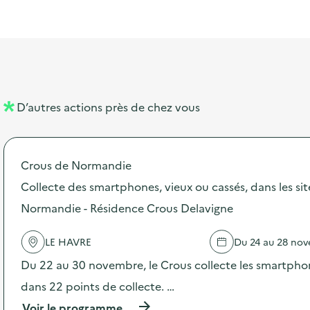
l
t
t
o
è
i
a
e
n
n
b
l
m
e
e
e
m
l
n
e
D’autres actions près de chez vous
l
t
n
é
t
Crous de Normandie
d
Collecte des smartphones, vieux ou cassés, dans les si
e
Normandie - Résidence Crous Delavigne
l
a
LE HAVRE
Du 24 au 28 no
v
Du 22 au 30 novembre, le Crous collecte les smartphon
o
dans 22 points de collecte. …
i
(
Voir le programme