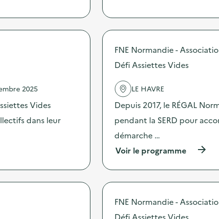
p
r
o
p
o
s
FNE Normandie - Associati
d
Défi Assiettes Vides
e
l
'
vembre 2025
LE HAVRE
a
c
ssiettes Vides
Depuis 2017, le RÉGAL Norma
t
ectifs dans leur
pendant la SERD pour accomp
i
o
démarche …
n
:
(
Voir le programme
S
à
O
p
D
r
E
o
X
p
FNE Normandie - Associati
O
o
–
s
Défi Assiettes Vides