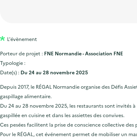
t
p
'
e
i
r
a
d
o
i
c
'
n
n
c
a
p
c
L'évènement
u
c
r
i
e
Porteur de projet :
FNE Normandie - Association FNE
c
i
p
i
Typologie :
u
n
a
l
Date(s) :
Du 24 au 28 novembre 2025
e
c
l
i
i
Depuis 2017, le RÉGAL Normandie organise des Défis Assiet
l
p
gaspillage alimentaire.
a
Du 24 au 28 novembre 2025, les restaurants sont invités à m
l
gaspillée en cuisine et dans les assiettes des convives.
e
Ces pesées facilitent la prise de conscience collective des 
Pour le RÉGAL, cet événement permet de mobiliser un maxim