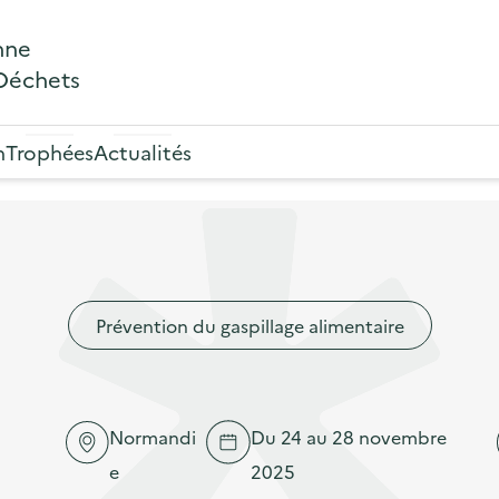
nne
 Déchets
n
Trophées
Actualités
Prévention du gaspillage alimentaire
Normandi
Du 24 au 28 novembre
e
2025