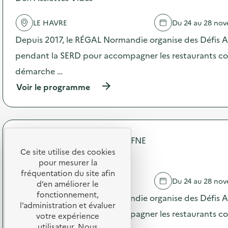
c
d
t
e
e
LE HAVRE
Du 24 au 28 no
l
d
'
Depuis 2017, le RÉGAL Normandie organise des Défis A
e
a
s
c
pendant la SERD pour accompagner les restaurants coll
s
t
m
démarche …
i
a
o
(
Voir le programme
r
n
à
t
:
p
p
D
r
h
é
o
o
f
p
n
FNE Normandie - Association FNE
i
o
e
A
Ce site utilise des cookies
s
Défi Assiettes Vides
s
s
pour mesurer la
d
,
s
e
fréquentation du site afin
v
i
LE HAVRE
Du 24 au 28 no
l
d’en améliorer le
i
e
'
fonctionnement,
e
Depuis 2017, le RÉGAL Normandie organise des Défis A
t
a
u
l’administration et évaluer
t
c
pendant la SERD pour accompagner les restaurants coll
x
votre expérience
e
t
o
utilisateur. Nous
s