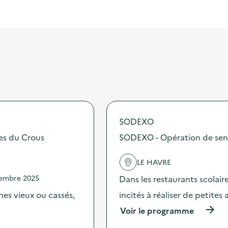
SODEXO
tes du Crous
SODEXO - Opération de sensib
LE HAVRE
vembre 2025
Dans les restaurants scolai
es vieux ou cassés,
incités à réaliser de petites
(
Voir le programme
à