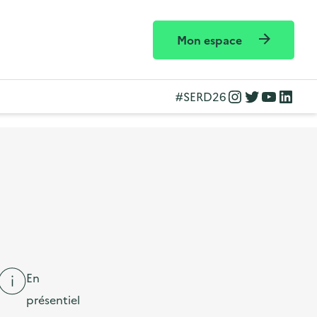
Mon espace
Instagram
Twitter
YouTube
LinkedIn
#SERD26
En
présentiel