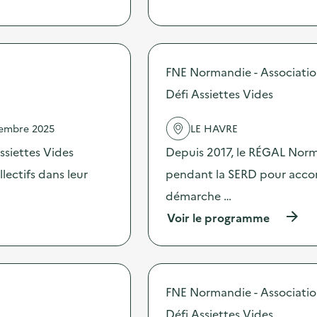
p
r
o
p
o
s
FNE Normandie - Associati
d
Défi Assiettes Vides
e
l
'
vembre 2025
LE HAVRE
a
c
ssiettes Vides
Depuis 2017, le RÉGAL Norma
t
ectifs dans leur
pendant la SERD pour accomp
i
o
démarche …
n
:
(
Voir le programme
S
à
O
p
D
r
E
o
X
p
FNE Normandie - Associati
O
o
–
s
Défi Assiettes Vides