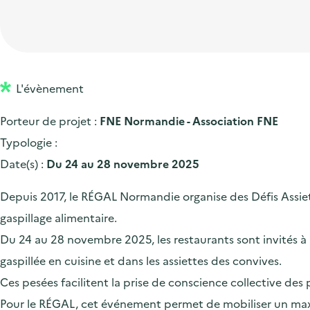
t
p
'
e
i
r
a
d
o
i
c
'
n
n
c
a
p
c
L'évènement
u
c
r
i
e
Porteur de projet :
FNE Normandie - Association FNE
c
i
p
i
Typologie :
u
n
a
l
Date(s) :
Du 24 au 28 novembre 2025
e
c
l
i
i
Depuis 2017, le RÉGAL Normandie organise des Défis Assiet
l
p
gaspillage alimentaire.
a
Du 24 au 28 novembre 2025, les restaurants sont invités à m
l
gaspillée en cuisine et dans les assiettes des convives.
e
Ces pesées facilitent la prise de conscience collective des 
Pour le RÉGAL, cet événement permet de mobiliser un maxim