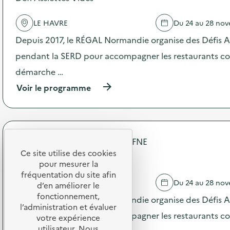
c
d
t
e
e
LE HAVRE
Du 24 au 28 no
l
d
'
Depuis 2017, le RÉGAL Normandie organise des Défis A
e
a
s
c
pendant la SERD pour accompagner les restaurants coll
s
t
m
démarche …
i
a
o
(
Voir le programme
r
n
à
t
:
p
p
D
r
h
é
o
o
f
p
n
FNE Normandie - Association FNE
i
o
e
A
Ce site utilise des cookies
s
Défi Assiettes Vides
s
s
pour mesurer la
d
,
s
e
fréquentation du site afin
v
i
LE HAVRE
Du 24 au 28 no
l
d’en améliorer le
i
e
'
fonctionnement,
e
Depuis 2017, le RÉGAL Normandie organise des Défis A
t
a
u
l’administration et évaluer
t
c
pendant la SERD pour accompagner les restaurants coll
x
votre expérience
e
t
o
utilisateur. Nous
s