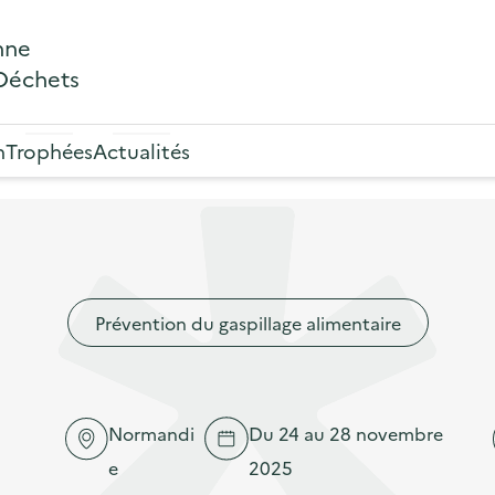
nne
 Déchets
n
Trophées
Actualités
Prévention du gaspillage alimentaire
Normandi
Du 24 au 28 novembre
e
2025