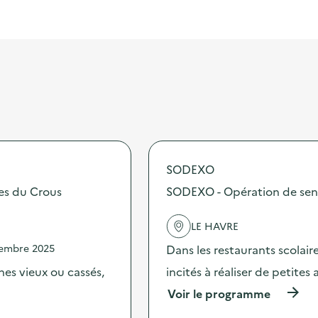
SODEXO
tes du Crous
SODEXO - Opération de sensib
LE HAVRE
vembre 2025
Dans les restaurants scolai
es vieux ou cassés,
incités à réaliser de petites
(
Voir le programme
à