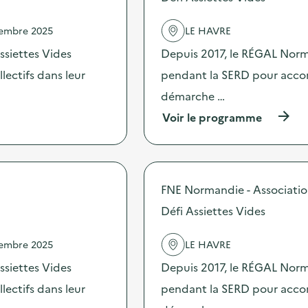
O
d
p
e
vembre 2025
LE HAVRE
é
l
r
'
ssiettes Vides
Depuis 2017, le RÉGAL Norma
a
a
t
c
ectifs dans leur
pendant la SERD pour accomp
i
t
démarche …
o
i
n
o
(
Voir le programme
d
n
à
e
:
p
s
D
r
e
é
o
n
f
p
FNE Normandie - Associati
s
i
o
i
A
s
Défi Assiettes Vides
b
s
d
i
s
e
l
i
vembre 2025
LE HAVRE
l
i
e
'
ssiettes Vides
Depuis 2017, le RÉGAL Norma
s
t
a
a
t
c
ectifs dans leur
pendant la SERD pour accomp
t
e
t
i
s