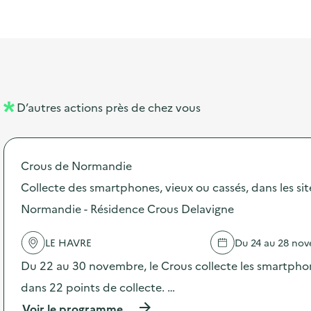
l
t
t
o
è
i
a
e
n
n
b
l
m
e
e
e
m
l
n
e
D’autres actions près de chez vous
l
t
n
é
t
Crous de Normandie
d
Collecte des smartphones, vieux ou cassés, dans les si
e
Normandie - Résidence Crous Delavigne
l
a
LE HAVRE
Du 24 au 28 no
v
Du 22 au 30 novembre, le Crous collecte les smartphon
o
dans 22 points de collecte. …
i
(
Voir le programme