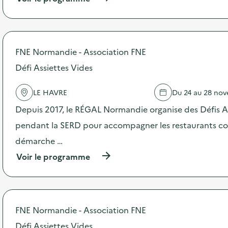
e
à
p
r
o
p
FNE Normandie - Association FNE
o
s
Défi Assiettes Vides
d
e
LE HAVRE
Du 24 au 28 no
l
'
Depuis 2017, le RÉGAL Normandie organise des Défis A
a
c
pendant la SERD pour accompagner les restaurants coll
t
démarche …
i
o
(
Voir le programme
n
à
:
p
C
r
o
o
l
p
FNE Normandie - Association FNE
l
o
e
s
Défi Assiettes Vides