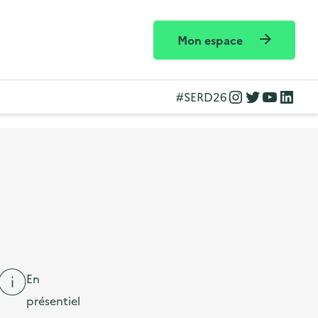
Mon espace
Instagram
Twitter
YouTube
LinkedIn
#SERD26
En
présentiel