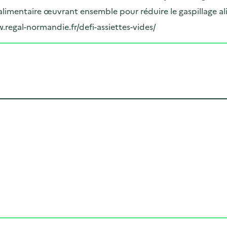
limentaire œuvrant ensemble pour réduire le gaspillage al
w.regal-normandie.fr/defi-assiettes-vides/
Cliquer pour afficher la carte