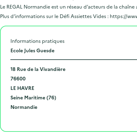
Le REGAL Normandie est un réseau d’acteurs de la chaîne a
Plus d’informations sur le Défi Assiettes Vides : https://ww
Informations pratiques
L
Ecole Jules Guesde
i
N
e
18 Rue de la Vivandière
u
C
u
76600
m
o
V
d
LE HAVRE
é
d
i
D
e
Seine Maritime (76)
r
e
l
é
R
l
Normandie
o
p
l
p
é
'
e
o
e
a
g
é
t
s
r
i
v