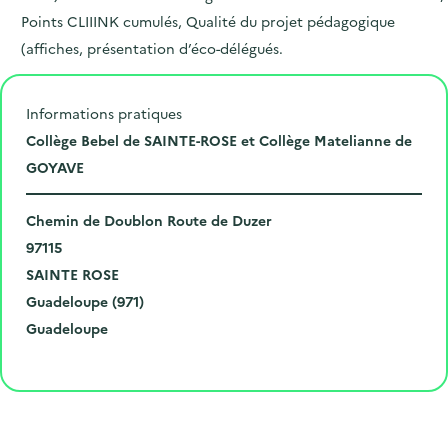
Points CLIIINK cumulés, Qualité du projet pédagogique
(affiches, présentation d’éco-délégués.
Informations pratiques
L
Collège Bebel de SAINTE-ROSE et Collège Matelianne de
i
GOYAVE
e
N
u
Chemin de Doublon Route de Duzer
u
C
d
97115
m
o
V
e
SAINTE ROSE
é
d
i
D
l
Guadeloupe (971)
r
e
l
é
R
'
Guadeloupe
o
p
l
p
é
é
Cliquer pour afficher la carte
e
o
e
a
g
v
t
s
r
i
è
l
t
t
o
n