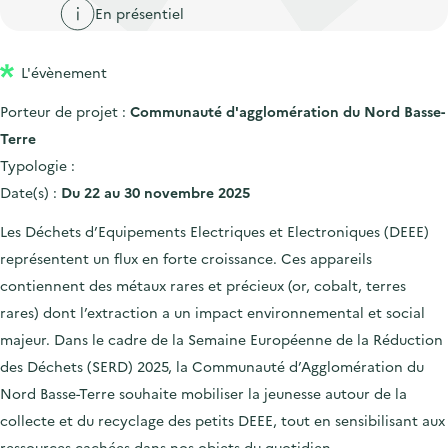
'
c
En présentiel
n
n
a
c
p
c
c
u
L'évènement
r
i
c
e
i
p
u
Porteur de projet :
Communauté d'agglomération du Nord Basse-
i
n
a
e
Terre
l
c
l
i
Typologie :
i
l
Date(s) :
Du 22 au 30 novembre 2025
p
Les Déchets d’Equipements Electriques et Electroniques (DEEE)
a
représentent un flux en forte croissance. Ces appareils
l
contiennent des métaux rares et précieux (or, cobalt, terres
e
rares) dont l’extraction a un impact environnemental et social
majeur. Dans le cadre de la Semaine Européenne de la Réduction
des Déchets (SERD) 2025, la Communauté d’Agglomération du
Nord Basse-Terre souhaite mobiliser la jeunesse autour de la
collecte et du recyclage des petits DEEE, tout en sensibilisant aux
ressources cachées dans nos objets du quotidien.