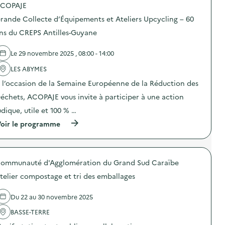
COPAJE
p
o
rande Collecte d’Équipements et Ateliers Upcycling – 60
s
d
ns du CREPS Antilles-Guyane
e
l
Le 29 novembre 2025 , 08:00 - 14:00
'
a
LES ABYMES
c
t
 l’occasion de la Semaine Européenne de la Réduction des
i
o
échets, ACOPAJE vous invite à participer à une action
n
udique, utile et 100 % …
:
V
(
oir le programme
i
à
s
p
i
r
t
o
e
ommunauté d'Agglomération du Grand Sud Caraïbe
p
d
o
’
telier compostage et tri des emballages
s
u
d
n
e
Du 22 au 30 novembre 2025
s
l
i
'
BASSE-TERRE
t
a
e