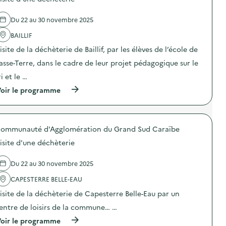
s
m
r
s
d
e
c
e
e
n
o
Du 22 au 30 novembre 2025
t
l
t
m
V
'
s
BAILLIF
p
H
a
e
o
U
isite de la déchèterie de Baillif, par les élèves de l’école de
c
t
s
)
t
A
t
asse-Terre, dans le cadre de leur projet pédagogique sur le
i
t
a
o
e
g
ri et le …
n
l
e
(
oir le programme
:
i
e
à
É
e
t
p
c
r
t
r
o
s
r
o
-
U
i
ommunauté d'Agglomération du Grand Sud Caraïbe
p
d
p
d
o
é
c
e
isite d'une déchèterie
s
l
y
s
d
é
c
e
e
g
l
Du 22 au 30 novembre 2025
m
l
u
i
b
'
CAPESTERRE BELLE-EAU
é
n
a
a
s
g
l
isite de la déchèterie de Capesterre Belle-Eau par un
c
:
–
l
t
T
6
a
entre de loisirs de la commune… …
i
R
0
g
o
(
I
oir le programme
a
e