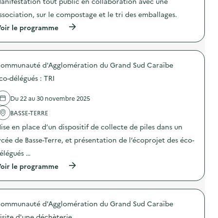
anifestation tout public en collaboration avec une
c
d
t
e
ssociation, sur le compostage et le tri des emballages.
i
r
o
(
oir le programme
e
n
à
c
:
p
y
G
r
c
r
o
l
a
ommunauté d'Agglomération du Grand Sud Caraïbe
p
a
n
o
g
co-délégués : TRI
d
s
e
e
d
d
C
e
Du 22 au 30 novembre 2025
e
o
l
m
l
'
BASSE-TERRE
é
l
a
t
ise en place d’un dispositif de collecte de piles dans un
e
c
a
c
t
u
ycée de Basse-Terre, et présentation de l’écoprojet des éco-
t
i
x
e
o
élégués …
,
d
n
b
(
’
oir le programme
:
a
à
É
A
t
p
q
t
t
r
u
e
e
o
i
l
r
ommunauté d'Agglomération du Grand Sud Caraïbe
p
p
i
i
o
e
e
e
isite d'une déchèterie