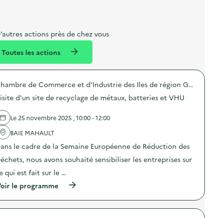
i
a
e
n
e
b
l
m
m
e
e
e
’autres actions près de chez vous
l
n
n
Toutes les actions
l
t
t
é
Chambre de Commerce et d'Industrie des Iles de région Guadeloupe
d
isite d'un site de recyclage de métaux, batteries et VHU
e
l
Le 25 novembre 2025 , 10:00 - 12:00
a
BAIE MAHAULT
v
ans le cadre de la Semaine Européenne de Réduction des
o
échets, nous avons souhaité sensibiliser les entreprises sur
i
e qui est fait sur le …
e
(
oir le programme
à
p
r
o