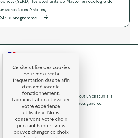
échets (SERD), les étudiants du Master en écologie de
e
i
d
o
’université des Antilles, …
é
n
c
(
oir le programme
:
h
à
A
è
p
t
t
r
e
e
o
l
r
p
i
i
o
e
e
s
r
)
R
d
c
e
o
e
l
Ce site utilise des cookies
m
R
'
p
t
pour mesurer la
a
o
e
fréquentation du site afin
o
c
s
d’en améliorer le
t
t
t
u
© 2026 SERD
i
a
fonctionnement,
o
o
L’objectif de la SERD est de sensibiliser tout un chacun à la
g
r
l’administration et évaluer
n
e
nécessité de réduire la quantité de déchets générée.
u
votre expérience
à
:
É
SUIVEZ-NOUS
V
c
utilisateur. Nous
r
l
i
o
conservons votre choix
l
à
l
X (anciennement Twitter)
a
pendant 6 mois. Vous
l
e
l
Linkedin
a
p
e
pouvez changer ce choix
g
t
Instagram
a