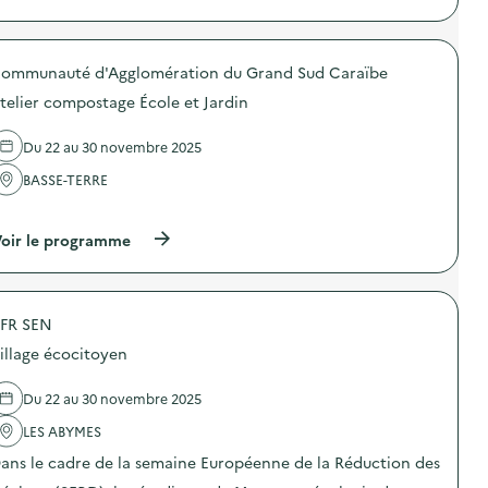
n
à
)
n
s
:
p
s
)
V
r
d
i
o
u
s
ommunauté d'Agglomération du Grand Sud Caraïbe
p
C
i
o
R
telier compostage École et Jardin
t
s
E
e
d
P
d
e
S
Du 22 au 30 novembre 2025
’
l
A
u
'
n
BASSE-TERRE
n
a
t
…
e
c
i
d
t
l
(
oir le programme
é
i
l
à
c
o
e
p
h
n
s
r
è
:
-
o
t
V
G
FR SEN
p
e
i
u
o
r
s
illage écocitoyen
y
s
i
i
a
d
e
t
n
e
Du 22 au 30 novembre 2025
)
e
e
l
d
)
'
LES ABYMES
’
a
u
ans le cadre de la semaine Européenne de la Réduction des
c
n
t