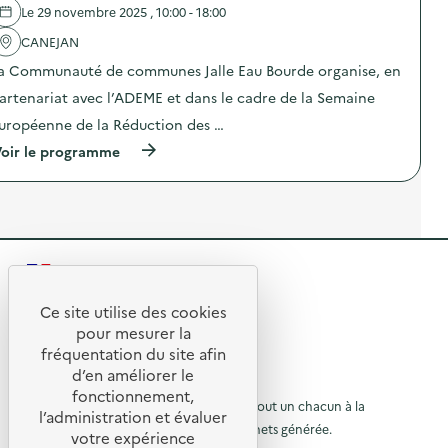
p
e
c
Le 29 novembre 2025 , 10:00 - 18:00
o
l
e
s
'
CANEJAN
n
t
a
u
a
a Communauté de communes Jalle Eau Bourde organise, en
c
m
g
t
é
artenariat avec l’ADEME et dans le cadre de la Semaine
e
i
r
i
o
i
uropéenne de la Réduction des …
n
n
q
d
(
oir le programme
:
u
i
à
V
e
v
p
i
:
i
r
l
c
d
o
l
o
u
p
a
n
e
o
g
s
l
s
e
e
e
R
d
d
i
t
e
’
l
e
p
l
Ce site utilise des cookies
a
s
a
R
'
n
t
p
pour mesurer la
r
a
i
o
e
fréquentation du site afin
t
o
c
m
u
a
d’en améliorer le
t
a
t
r
u
g
© 2026 SERD
i
t
fonctionnement,
l
é
o
o
L’objectif de la SERD est de sensibiliser tout un chacun à la
i
r
e
l’administration et évaluer
)
n
o
n
nécessité de réduire la quantité de déchets générée.
u
votre expérience
à
:
n
e