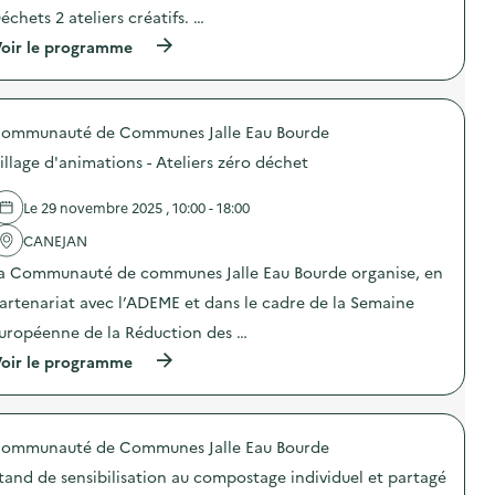
o
i
échets 2 ateliers créatifs. …
n
o
(
oir le programme
:
n
à
V
s
p
i
–
r
l
S
o
l
e
ommunauté de Communes Jalle Eau Bourde
p
a
n
o
g
s
illage d'animations - Ateliers zéro déchet
s
e
i
d
d
b
e
’
Le 29 novembre 2025 , 10:00 - 18:00
i
l
a
l
'
CANEJAN
n
i
a
i
s
a Communauté de communes Jalle Eau Bourde organise, en
c
m
a
t
a
t
artenariat avec l’ADEME et dans le cadre de la Semaine
i
t
i
o
i
uropéenne de la Réduction des …
o
n
o
n
(
oir le programme
:
n
a
à
A
s
u
p
t
–
r
r
e
A
e
o
l
t
c
ommunauté de Communes Jalle Eau Bourde
p
i
e
o
o
e
l
n
tand de sensibilisation au compostage individuel et partagé
s
r
i
d