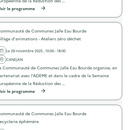
uropéenne de la Réduction des …
:
n
S
s
(
oir le programme
t
–
à
a
A
p
n
t
r
d
e
o
d
l
ommunauté de Communes Jalle Eau Bourde
p
e
i
o
s
illage d'animations - Ateliers zéro déchet
e
s
e
r
d
n
s
e
Le 29 novembre 2025 , 10:00 - 18:00
s
z
l
i
é
'
CANEJAN
b
r
a
i
o
a Communauté de Communes Jalle Eau Bourde organise, en
c
l
d
t
i
artenariat avec l’ADEME et dans le cadre de la Semaine
é
i
s
c
o
uropéenne de la Réduction des …
a
h
n
t
e
(
oir le programme
:
i
t
à
P
o
)
p
e
n
r
r
a
o
m
u
ommunauté de Communes Jalle Eau Bourde
p
a
c
o
n
ecyclerie éphémère
o
s
e
m
d
n