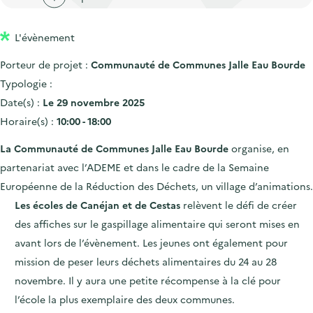
'
c
n
n
a
c
p
c
L'évènement
c
u
r
i
c
e
Porteur de projet :
Communauté de Communes Jalle Eau Bourde
i
p
u
i
Typologie :
n
a
e
l
Date(s) :
Le 29 novembre 2025
c
l
i
Horaire(s) :
10:00 - 18:00
i
l
La Communauté de Communes Jalle Eau Bourde
organise, en
p
partenariat avec l’ADEME et dans le cadre de la Semaine
a
Européenne de la Réduction des Déchets, un village d’animations.
l
Les écoles de Canéjan et de Cestas
relèvent le défi de créer
e
des affiches sur le gaspillage alimentaire qui seront mises en
avant lors de l’évènement. Les jeunes ont également pour
mission de peser leurs déchets alimentaires du 24 au 28
novembre. Il y aura une petite récompense à la clé pour
l’école la plus exemplaire des deux communes.