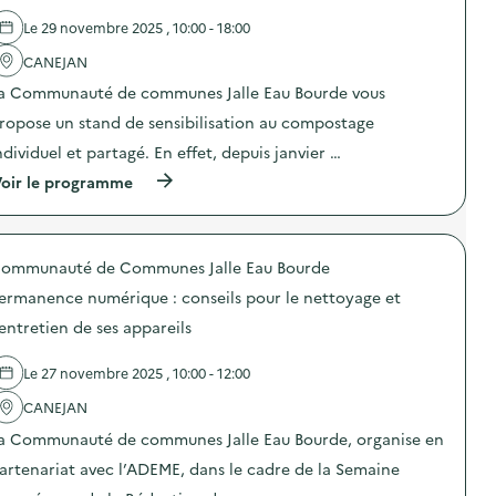
d
s
e
i
e
c
Le 29 novembre 2025 , 10:00 - 18:00
r
t
l
r
“
i
'
CANEJAN
é
I
o
a
a
n
n
a Communauté de communes Jalle Eau Bourde vous
c
t
c
n
t
i
r
ropose un stand de sensibilisation au compostage
e
i
f
o
m
o
s
ndividuel et partagé. En effet, depuis janvier …
y
e
n
)
a
n
(
oir le programme
:
b
t
à
V
l
d
p
i
e
e
r
l
s
P
o
l
r
C
ommunauté de Communes Jalle Eau Bourde
p
a
é
)
o
g
p
ermanence numérique : conseils pour le nettoyage et
s
e
a
d
d
'entretien de ses appareils
r
e
’
a
l
a
t
Le 27 novembre 2025 , 10:00 - 12:00
'
n
e
a
i
u
CANEJAN
c
m
r
t
a
a Communauté de communes Jalle Eau Bourde, organise en
s
i
t
”
o
i
artenariat avec l’ADEME, dans le cadre de la Semaine
)
n
o