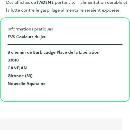
Des affiches de
l’ADEME
portant sur l’alimentation durable et
la lutte contre le gaspillage alimentaire seraient exposées.
Informations pratiques
L
EVS Couleurs du jeu
i
N
e
8 chemin de Barbicadge Place de la Libération
u
C
u
33610
m
o
V
d
CANEJAN
é
d
i
D
e
Gironde (33)
r
e
l
é
R
l
Nouvelle-Aquitaine
o
p
l
p
é
'
Cliquer pour afficher la carte
e
o
e
a
g
é
t
s
r
i
v
l
t
t
o
è
i
a
e
n
n