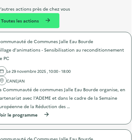
b
l
m
e
e
e
m
’autres actions près de chez vous
l
n
e
Toutes les actions
l
t
n
é
t
ommunauté de Communes Jalle Eau Bourde
d
illage d'animations - Sensibilisation au reconditionnement
e
e PC
l
a
Le 29 novembre 2025 , 10:00 - 18:00
v
CANEJAN
o
a Communauté de communes Jalle Eau Bourde organise, en
i
artenariat avec l’ADEME et dans le cadre de la Semaine
e
uropéenne de la Réduction des …
(
oir le programme
à
p
r
o
ommunauté de Communes Jalle Eau Bourde
p