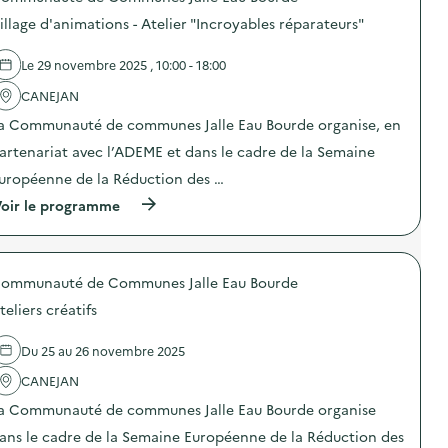
o
illage d'animations - Atelier "Incroyables réparateurs"
s
d
e
Le 29 novembre 2025 , 10:00 - 18:00
l
'
CANEJAN
a
a Communauté de communes Jalle Eau Bourde organise, en
c
t
artenariat avec l’ADEME et dans le cadre de la Semaine
i
o
uropéenne de la Réduction des …
n
(
oir le programme
:
à
V
p
i
r
l
o
l
ommunauté de Communes Jalle Eau Bourde
p
a
o
g
teliers créatifs
s
e
d
d
e
’
Du 25 au 26 novembre 2025
l
a
'
CANEJAN
n
a
i
a Communauté de communes Jalle Eau Bourde organise
c
m
t
a
ans le cadre de la Semaine Européenne de la Réduction des
i
t