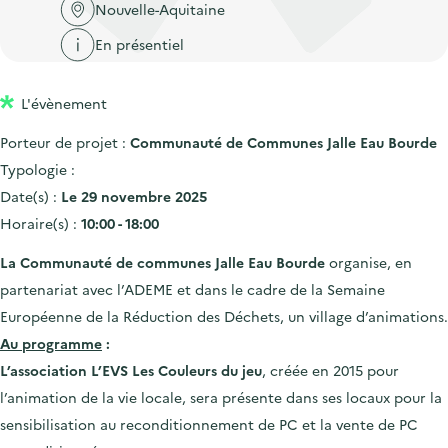
'
c
Nouvelle-Aquitaine
n
n
a
c
En présentiel
p
c
c
u
r
i
c
e
L'évènement
i
p
u
i
n
a
e
Porteur de projet :
Communauté de Communes Jalle Eau Bourde
l
c
l
i
Typologie :
i
l
Date(s) :
Le 29 novembre 2025
p
Horaire(s) :
10:00 - 18:00
a
La Communauté de communes Jalle Eau Bourde
organise, en
l
partenariat avec l’ADEME et dans le cadre de la Semaine
e
Européenne de la Réduction des Déchets, un village d’animations.
Au programme
:
L’association L’EVS Les Couleurs du jeu
, créée en 2015 pour
l’animation de la vie locale, sera présente dans ses locaux pour la
sensibilisation au reconditionnement de PC et la vente de PC