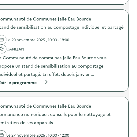
A
s
p
t
–
r
e
A
o
l
t
ommunauté de Communes Jalle Eau Bourde
p
i
e
o
e
l
tand de sensibilisation au compostage individuel et partagé
s
r
i
d
s
e
e
c
Le 29 novembre 2025 , 10:00 - 18:00
r
l
r
“
'
CANEJAN
é
I
a
a
n
a Communauté de communes Jalle Eau Bourde vous
c
t
c
t
i
r
ropose un stand de sensibilisation au compostage
i
f
o
o
s
ndividuel et partagé. En effet, depuis janvier …
y
n
)
a
(
oir le programme
:
b
à
V
l
p
i
e
r
l
s
o
l
r
ommunauté de Communes Jalle Eau Bourde
p
a
é
o
g
p
ermanence numérique : conseils pour le nettoyage et
s
e
a
d
d
'entretien de ses appareils
r
e
’
a
l
a
t
Le 27 novembre 2025 , 10:00 - 12:00
'
n