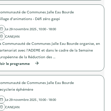
p
e
n
r
r
a
o
m
u
ommunauté de Communes Jalle Eau Bourde
p
a
c
o
n
illage d'animations - Défi zéro gaspi
o
s
e
m
d
n
p
e
c
Le 29 novembre 2025 , 10:00 - 18:00
o
l
e
s
'
CANEJAN
n
t
a
u
a
a Communauté de Communes Jalle Eau Bourde organise, en
c
m
g
t
é
artenariat avec l’ADEME et dans le cadre de la Semaine
e
i
r
i
o
i
uropéenne de la Réduction des …
n
n
q
d
(
oir le programme
:
u
i
à
V
e
v
p
i
:
i
r
l
c
d
o
l
o
u
ommunauté de Communes Jalle Eau Bourde
p
a
n
e
o
g
s
ecyclerie éphémère
l
s
e
e
e
d
d
i
t
e
’
Le 29 novembre 2025 , 10:00 - 18:00
l
p
l
a
s
a
'
CANEJAN
n
p
r
a