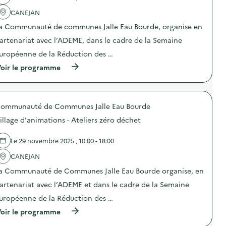
e
a
i
u
CANEJAN
c
m
r
t
a
a Communauté de communes Jalle Eau Bourde, organise en
s
i
t
”
o
i
artenariat avec l’ADEME, dans le cadre de la Semaine
)
n
o
uropéenne de la Réduction des …
:
n
S
s
(
oir le programme
t
–
à
a
A
p
n
t
r
d
e
o
d
l
ommunauté de Communes Jalle Eau Bourde
p
e
i
o
s
illage d'animations - Ateliers zéro déchet
e
s
e
r
d
n
s
e
Le 29 novembre 2025 , 10:00 - 18:00
s
z
l
i
é
'
CANEJAN
b
r
a
i
o
a Communauté de Communes Jalle Eau Bourde organise, en
c
l
d
t
i
artenariat avec l’ADEME et dans le cadre de la Semaine
é
i
s
c
o
uropéenne de la Réduction des …
a
h
n
t
e
(
oir le programme
:
i
t
à
P
o
)