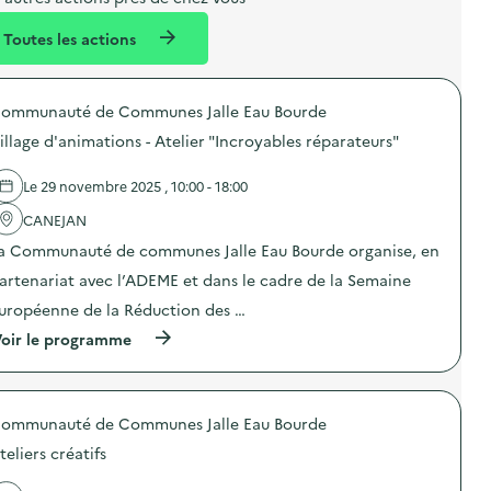
l
n
e
Toutes les actions
l
t
n
é
t
ommunauté de Communes Jalle Eau Bourde
d
illage d'animations - Atelier "Incroyables réparateurs"
e
l
Le 29 novembre 2025 , 10:00 - 18:00
a
CANEJAN
v
a Communauté de communes Jalle Eau Bourde organise, en
o
artenariat avec l’ADEME et dans le cadre de la Semaine
i
uropéenne de la Réduction des …
e
(
oir le programme
à
p
r
o
ommunauté de Communes Jalle Eau Bourde
p
o
teliers créatifs
s
d