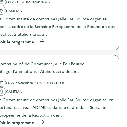
e
Du 25 au 26 novembre 2025
l
'
CANEJAN
a
a Communauté de communes Jalle Eau Bourde organise
c
t
ans le cadre de la Semaine Européenne de la Réduction des
i
o
échets 2 ateliers créatifs. …
n
(
oir le programme
:
à
V
p
i
r
l
o
l
ommunauté de Communes Jalle Eau Bourde
p
a
o
g
illage d'animations - Ateliers zéro déchet
s
e
d
d
e
’
Le 29 novembre 2025 , 10:00 - 18:00
l
a
'
CANEJAN
n
a
i
a Communauté de communes Jalle Eau Bourde organise, en
c
m
t
a
artenariat avec l’ADEME et dans le cadre de la Semaine
i
t
o
i
uropéenne de la Réduction des …
n
o
(
oir le programme
:
n
à