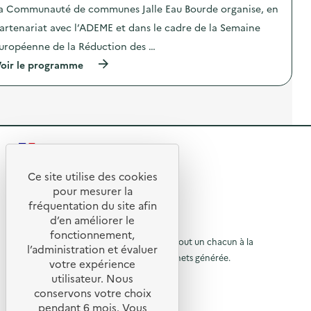
i
o
a Communauté de communes Jalle Eau Bourde organise, en
t
c
m
u
a
t
a
r
artenariat avec l’ADEME et dans le cadre de la Semaine
g
i
t
l
é
o
i
uropéenne de la Réduction des …
e
)
n
o
n
(
oir le programme
:
n
e
à
V
s
t
p
i
–
t
r
l
A
o
o
l
t
y
p
a
e
a
o
g
l
g
s
e
i
e
R
d
d
e
e
e
’
r
t
e
l
Ce site utilise des cookies
a
s
l
R
'
n
t
z
pour mesurer la
’
a
i
é
e
e
fréquentation du site afin
o
c
m
r
n
d’en améliorer le
t
a
t
o
t
u
© 2026 SERD
i
t
fonctionnement,
d
r
o
o
L’objectif de la SERD est de sensibiliser tout un chacun à la
i
r
é
e
l’administration et évaluer
n
o
c
nécessité de réduire la quantité de déchets générée.
t
u
votre expérience
à
:
n
h
i
SUIVEZ-NOUS
R
s
utilisateur. Nous
r
e
e
l
e
–
t
n
conservons votre choix
c
à
D
X (anciennement Twitter)
)
a
d
pendant 6 mois. Vous
y
é