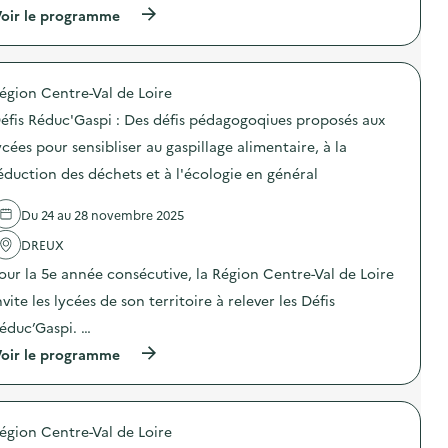
i
i
f
(
oir le programme
-
s
i
à
g
p
s
p
a
é
R
r
s
d
é
o
p
a
d
égion Centre-Val de Loire
p
i
g
u
o
»
éfis Réduc'Gaspi : Des défis pédagogoqiues proposés aux
o
c
s
)
g
’
d
ycées pour sensibliser au gaspillage alimentaire, à la
o
G
e
q
a
éduction des déchets et à l'écologie en général
l
i
s
'
u
p
a
e
Du 24 au 28 novembre 2025
i
c
s
:
t
DREUX
p
D
i
r
e
o
our la 5e année consécutive, la Région Centre-Val de Loire
o
s
n
p
d
nvite les lycées de son territoire à relever les Défis
:
o
é
D
éduc’Gaspi. …
s
f
é
é
i
f
(
oir le programme
s
s
i
à
a
p
s
p
u
é
R
r
x
d
é
o
l
a
d
égion Centre-Val de Loire
p
y
g
u