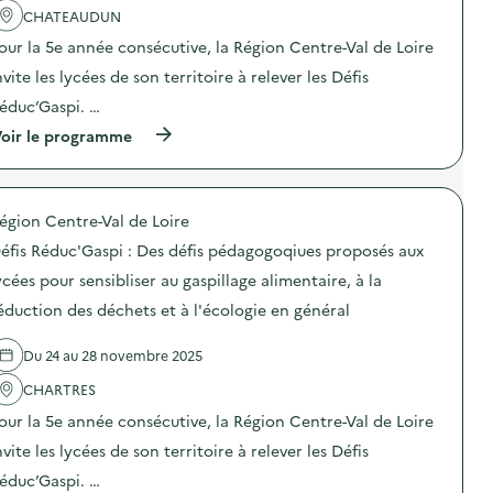
d
M
t
t
CHATEAUDUN
e
i
i
A
s
s
o
n
our la 5e année consécutive, la Région Centre-Val de Loire
e
s
n
i
n
nvite les lycées de son territoire à relever les Défis
i
:
m
s
o
D
a
éduc’Gaspi. …
i
n
é
t
b
a
f
i
(
oir le programme
i
n
i
o
à
l
t
s
n
p
i
i
R
/
r
s
-
é
C
o
a
g
d
égion Centre-Val de Loire
o
p
t
a
u
n
o
éfis Réduc'Gaspi : Des défis pédagogoqiues proposés aux
i
s
c
s
s
o
p
’
e
d
ycées pour sensibliser au gaspillage alimentaire, à la
n
i
G
i
e
«
»
a
éduction des déchets et à l'écologie en général
l
l
M
)
s
s
'
i
p
)
a
s
Du 24 au 28 novembre 2025
i
c
s
:
t
CHARTRES
i
D
i
o
e
o
our la 5e année consécutive, la Région Centre-Val de Loire
n
s
n
a
d
nvite les lycées de son territoire à relever les Défis
:
n
é
D
éduc’Gaspi. …
t
f
é