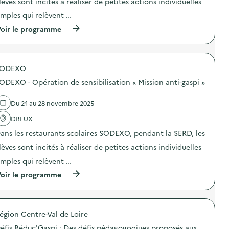
lèves sont incités à réaliser de petites actions individuelles
i
o
imples qui relèvent …
n
(
oir le programme
:
à
C
p
o
r
l
o
l
SODEXO
p
e
o
c
ODEXO - Opération de sensibilisation « Mission anti-gaspi »
s
t
d
e
e
e
Du 24 au 28 novembre 2025
l
x
'
DREUX
c
a
e
ans les restaurants scolaires SODEXO, pendant la SERD, les
c
p
t
t
lèves sont incités à réaliser de petites actions individuelles
i
i
o
o
imples qui relèvent …
n
n
(
oir le programme
:
n
à
S
e
p
O
l
r
D
l
o
E
e
égion Centre-Val de Loire
p
X
d
o
O
e
éfis Réduc'Gaspi : Des défis pédagogoqiues proposés aux