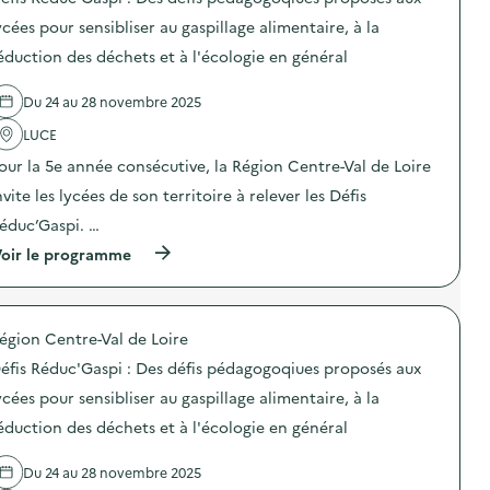
s
–
l
d
O
ycées pour sensibliser au gaspillage alimentaire, à la
i
e
p
n
éduction des déchets et à l'écologie en général
l
é
g
'
r
e
a
a
,
Du 24 au 28 novembre 2025
c
t
v
t
i
ê
LUCE
i
o
t
o
n
our la 5e année consécutive, la Région Centre-Val de Loire
e
n
d
m
nvite les lycées de son territoire à relever les Défis
:
e
e
S
s
n
éduc’Gaspi. …
O
e
t
D
n
(
oir le programme
s
E
s
à
e
X
i
p
t
O
b
r
c
–
i
o
h
O
égion Centre-Val de Loire
l
p
a
p
i
o
u
éfis Réduc'Gaspi : Des défis pédagogoqiues proposés aux
é
s
s
s
r
a
d
s
ycées pour sensibliser au gaspillage alimentaire, à la
a
t
e
u
t
éduction des déchets et à l'écologie en général
i
l
r
i
o
'
e
o
n
a
s
Du 24 au 28 novembre 2025
n
«
c
e