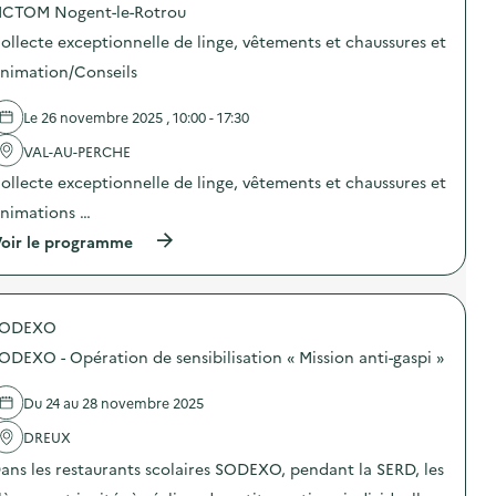
ICTOM Nogent-le-Rotrou
d
ollecte exceptionnelle de linge, vêtements et chaussures et
e
nimation/Conseils
l
a
Le 26 novembre 2025 , 10:00 - 17:30
v
VAL-AU-PERCHE
o
ollecte exceptionnelle de linge, vêtements et chaussures et
i
nimations …
e
(
oir le programme
à
p
r
o
SODEXO
p
o
ODEXO - Opération de sensibilisation « Mission anti-gaspi »
s
d
e
Du 24 au 28 novembre 2025
l
'
DREUX
a
ans les restaurants scolaires SODEXO, pendant la SERD, les
c
t