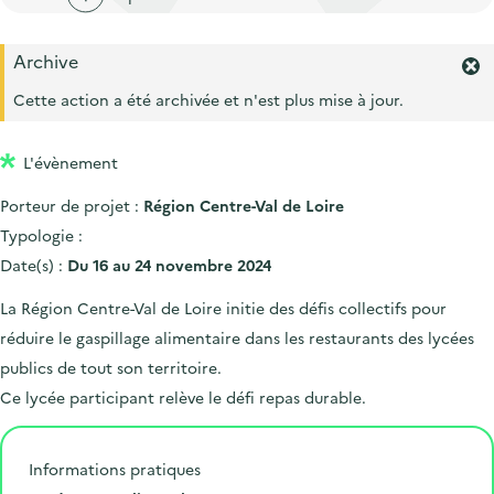
'
c
n
n
a
c
p
c
Archive
c
u
F
r
i
c
e
e
Cette action a été archivée et n'est plus mise à jour.
i
p
r
u
i
m
n
a
e
l
L'évènement
e
c
l
i
r
i
Porteur de projet :
Région Centre-Val de Loire
l
l
'
p
Typologie :
a
a
Date(s) :
Du 16 au 24 novembre 2024
l
l
e
La Région Centre-Val de Loire initie des défis collectifs pour
r
e
réduire le gaspillage alimentaire dans les restaurants des lycées
t
e
publics de tout son territoire.
.
Ce lycée participant relève le défi repas durable.
Informations pratiques