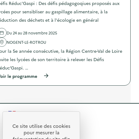
o
c
éfis Réduc'Gaspi : Des défis pédagogoqiues proposés aux
o
c
s
é
g
’
d
ycées pour sensibliser au gaspillage alimentaire, à la
e
o
G
e
s
q
a
éduction des déchets et à l'écologie en général
l
p
i
s
'
o
u
p
a
u
e
Du 24 au 28 novembre 2025
i
c
r
s
:
t
s
NOGENT-LE-ROTROU
p
D
i
e
r
e
o
our la 5e année consécutive, la Région Centre-Val de Loire
n
o
s
n
s
p
d
nvite les lycées de son territoire à relever les Défis
:
i
o
é
D
b
éduc’Gaspi. …
s
f
é
l
é
i
f
(
oir le programme
i
s
s
i
à
s
a
p
s
p
e
u
é
R
r
r
x
d
é
o
a
l
a
d
p
u
y
g
u
o
g
c
o
c
s
a
é
g
’
R
d
s
e
o
G
e
p
s
e
q
a
l
Ce site utilise des cookies
i
p
i
s
R
'
l
t
pour mesurer la
o
u
p
a
l
u
e
e
fréquentation du site afin