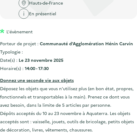
'
c
Hauts-de-France
n
n
a
c
En présentiel
p
c
c
u
r
i
c
e
L'évènement
i
p
u
i
n
a
e
Porteur de projet :
Communauté d'Agglomération Hénin Carvin
l
c
l
i
Typologie :
i
l
Date(s) :
Le 23 novembre 2025
p
Horaire(s) :
14:00 - 17:30
a
Donnez une seconde vie aux objets
l
Déposez les objets que vous n’utilisez plus (en bon état, propres,
e
fonctionnels et transportables à la main). Prenez ce dont vous
avez besoin, dans la limite de 5 articles par personne.
Dépôts acceptés du 10 au 23 novembre à Aquaterra. Les objets
acceptés sont : vaisselle, jouets, outils de bricolage, petits objets
de décoration, livres, vêtements, chaussures.