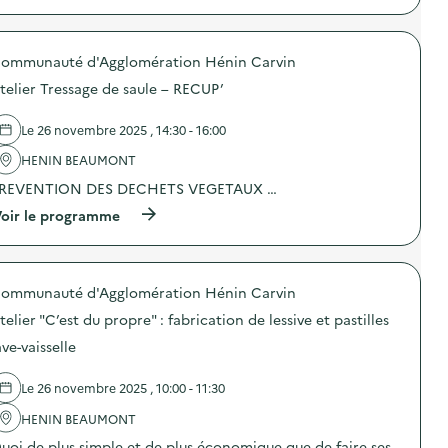
A
l
p
t
i
r
e
s
o
l
a
ommunauté d'Agglomération Hénin Carvin
p
i
t
o
e
i
telier Tressage de saule – RECUP’
s
r
o
d
c
n
e
o
Le 26 novembre 2025 , 14:30 - 16:00
“
l
u
G
'
HENIN BEAUMONT
t
r
a
u
e
REVENTION DES DECHETS VEGETAUX …
c
r
e
t
e
n
(
oir le programme
i
:
F
à
o
f
r
p
n
a
i
r
:
b
d
o
A
r
ommunauté d'Agglomération Hénin Carvin
a
p
t
i
y
o
e
telier "C’est du propre" : fabrication de lessive et pastilles
c
”
s
l
a
)
d
ave-vaisselle
i
t
e
e
i
l
r
o
Le 26 novembre 2025 , 10:00 - 11:30
'
“
n
a
Ç
d
HENIN BEAUMONT
c
a
’
t
uoi de plus simple et de plus économique que de faire ses
s