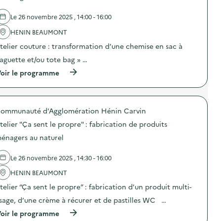
e
l
Le 26 novembre 2025 , 14:00 - 16:00
'
a
HENIN BEAUMONT
c
t
telier couture : transformation d’une chemise en sac à
i
o
aguette et/ou tote bag » …
n
(
oir le programme
:
à
O
p
p
r
é
o
r
ommunauté d'Agglomération Hénin Carvin
p
a
o
t
telier "Ça sent le propre" : fabrication de produits
s
i
d
o
énagers au naturel
e
n
l
d
Le 26 novembre 2025 , 14:30 - 16:00
'
e
a
s
HENIN BEAUMONT
c
e
t
n
telier “Ça sent le propre” : fabrication d’un produit multi-
i
s
o
i
sage, d’une crème à récurer et de pastilles WC …
n
b
(
oir le programme
:
i
à