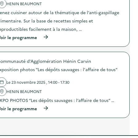
a
r
E
'
HENIN BEAUMONT
o
g
“
C
a
d
)
C
U
enez cuisiner autour de la thématique de l’anti-gaspillage
c
u
’
P
t
i
limentaire. Sur la base de recettes simples et
e
’
i
t
s
)
o
eproductibles facilement à la maison, …
s
t
n
m
d
(
oir le programme
:
é
u
à
A
n
p
p
t
a
r
r
e
g
o
o
l
e
p
ommunauté d'Agglomération Hénin Carvin
p
i
r
r
o
e
s
xposition photos "Les dépôts sauvages : l'affaire de tous"
e
s
r
a
”
d
p
u
:
e
a
Le 23 novembre 2025 , 14:00 - 17:30
n
f
l
r
a
a
'
HENIN BEAUMONT
e
t
b
a
n
u
r
XPO PHOTOS “Les dépôts sauvages : l’affaire de tous” …
c
t
r
i
t
/
e
(
oir le programme
c
i
e
l
à
a
o
n
)
p
t
n
f
r
i
:
a
o
o
A
n
p
n
t
t
o