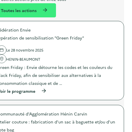
l
n
e
Toutes les actions
l
t
n
é
t
édération Envie
d
pération de sensibilisation "Green Friday"
e
l
Le 28 novembre 2025
a
HENIN-BEAUMONT
v
reen Friday : Envie détourne les codes et les couleurs du
o
lack Friday, afin de sensibiliser aux alternatives à la
i
onsommation classique et de …
e
(
oir le programme
à
p
r
o
ommunauté d'Agglomération Hénin Carvin
p
o
telier couture : fabrication d'un sac à baguette et/ou d'un
s
d
ote bag