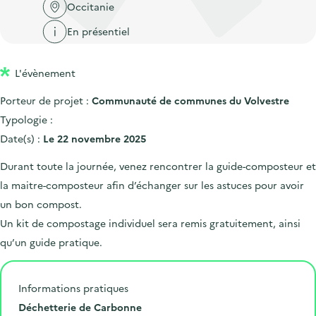
'
c
Occitanie
n
n
a
c
En présentiel
p
c
c
u
r
i
c
e
L'évènement
i
p
u
i
n
a
e
Porteur de projet :
Communauté de communes du Volvestre
l
c
l
i
Typologie :
i
l
Date(s) :
Le 22 novembre 2025
p
Durant toute la journée, venez rencontrer la guide-composteur et
a
la maitre-composteur afin d’échanger sur les astuces pour avoir
l
un bon compost.
e
Un kit de compostage individuel sera remis gratuitement, ainsi
qu’un guide pratique.
Informations pratiques
L
Déchetterie de Carbonne