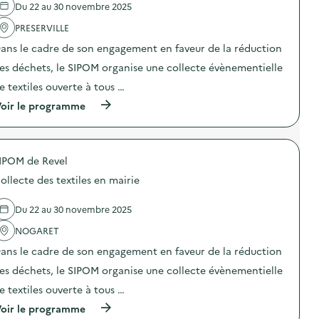
e
e
Du 22 au 30 novembre 2025
:
S
l
l
T
t
'
PRESERVILLE
’
a
o
a
É
b
c
ans le cadre de son engagement en faveur de la réduction
c
c
l
k
t
o
e
a
es déchets, le SIPOM organise une collecte évènementielle
i
n
r
g
o
o
e textiles ouverte à tous …
o
e
n
m
n
d
(
oir le programme
:
i
d
e
à
U
e
e
s
p
n
C
e
D
r
p
i
t
é
o
o
r
A
c
IPOM de Revel
p
s
c
t
h
o
t
u
e
e
ollecte des textiles en mairie
s
,
l
l
t
d
u
a
i
s
e
n
Du 22 au 30 novembre 2025
i
e
N
l
e
r
r
o
'
NOGARET
a
e
s
n
a
c
)
d
D
ans le cadre de son engagement en faveur de la réduction
c
t
’
a
t
i
es déchets, le SIPOM organise une collecte évènementielle
é
n
i
o
c
g
o
n
e textiles ouverte à tous …
r
e
n
D
i
r
(
oir le programme
:
3
t
e