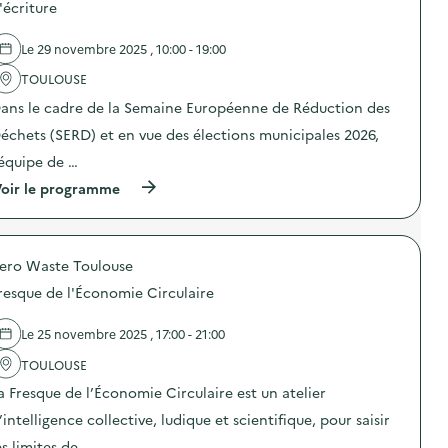
d
'écriture
t
e
e
i
s
l
d
o
Le 29 novembre 2025 , 10:00 - 19:00
'
i
u
a
e
v
TOULOUSE
c
n
e
t
p
ans le cadre de la Semaine Européenne de Réduction des
r
i
l
t
o
échets (SERD) et en vue des élections municipales 2026,
u
e
n
s
s
’équipe de …
:
d
d
A
u
(
u
oir le programme
t
r
à
c
e
a
p
e
l
b
r
n
i
l
o
t
e
e
ero Waste Toulouse
p
r
r
)
o
e
d
resque de l'Économie Circulaire
s
d
e
d
e
c
e
t
Le 25 novembre 2025 , 17:00 - 21:00
u
l
r
i
'
i
TOULOUSE
s
a
d
i
a Fresque de l’Économie Circulaire est un atelier
c
e
n
t
s
e
’intelligence collective, ludique et scientifique, pour saisir
i
e
v
o
m
es limites de …