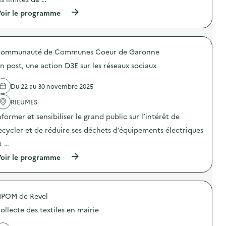
é
n
b
g
(
oir le programme
:
a
é
à
L
l
t
p
a
l
a
r
S
a
l
o
E
g
e
ommunauté de Communes Coeur de Garonne
p
R
e
)
o
D
s
n post, une action D3E sur les réseaux sociaux
s
F
e
d
o
t
e
l
d
Du 22 au 30 novembre 2025
l
l
e
'
RIEUMES
e
l
a
a
’
nformer et sensibiliser le grand public sur l’intérêt de
c
u
I
t
x
n
ecycler et de réduire ses déchets d’équipements électriques
i
H
s
o
e
t …
t
n
r
a
(
oir le programme
:
b
l
à
F
e
l
p
r
s
a
r
e
F
t
o
s
o
i
IPOM de Revel
p
q
l
o
o
u
l
n
ollecte des textiles en mairie
s
e
e
d
d
d
s
e