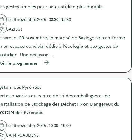
es gestes simples pour un quotidien plus durable
e
l
Le 29 novembre 2025 , 08:30 - 12:30
a
BAZIEGE
v
e samedi 29 novembre, le marché de Baziège se transforme
o
n un espace convivial dédié à l’écologie et aux gestes du
i
uotidien. Une occasion …
e
(
oir le programme
à
p
r
o
ystom des Pyrénées
p
o
ortes ouvertes du centre de tri des emballages et de
s
d
'Installation de Stockage des Déchets Non Dangereux du
e
YSTOM des Pyrénées
l
'
a
Le 26 novembre 2025 , 10:00 - 16:00
c
t
SAINT-GAUDENS
i