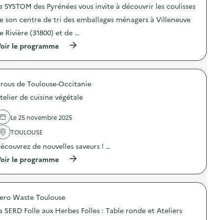
o
e SYSTOM des Pyrénées vous invite à découvrir les coulisses
n
e son centre de tri des emballages ménagers à Villeneuve
:
D
e Rivière (31800) et de …
e
s
(
oir le programme
g
à
e
p
s
r
t
o
e
rous de Toulouse-Occitanie
p
s
o
telier de cuisine végétale
s
s
i
d
m
e
Le 25 novembre 2025
p
l
l
'
TOULOUSE
e
a
s
écouvrez de nouvelles saveurs ! …
c
p
t
(
oir le programme
o
i
à
u
o
p
r
n
r
u
:
o
n
P
ero Waste Toulouse
p
q
o
o
u
r
a SERD Folle aux Herbes Folles : Table ronde et Ateliers
s
o
t