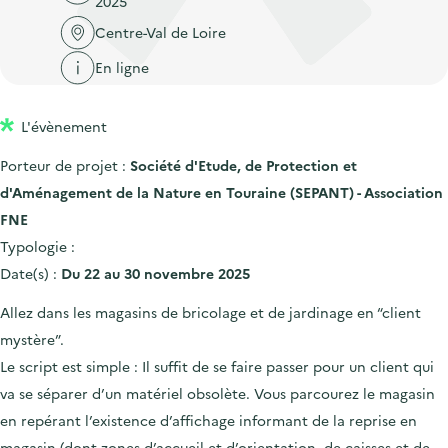
2025
'
c
n
n
a
Centre-Val de Loire
c
p
c
c
u
En ligne
r
i
c
e
i
p
u
i
L'évènement
n
a
e
l
c
l
i
Porteur de projet :
Société d'Etude, de Protection et
i
l
d'Aménagement de la Nature en Touraine (SEPANT) - Association
p
FNE
a
Typologie :
l
Date(s) :
Du 22 au 30 novembre 2025
e
Allez dans les magasins de bricolage et de jardinage en “client
mystère”.
Le script est simple : Il suffit de se faire passer pour un client qui
va se séparer d’un matériel obsolète. Vous parcourez le magasin
en repérant l’existence d’affichage informant de la reprise en
magasin (dont zones d’accueil et d’orientation, de caisses et de