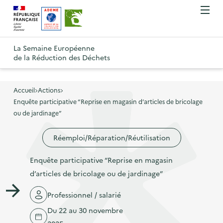
A
A
Gestion des cookies
O
R
l
l
u
e
v
l
l
R
t
r
e
e
La Semaine Européenne
e
i
o
de la Réduction des Déchets
r
r
r
t
u
l
à
a
o
r
e
l
u
u
m
Accueil
Actions
à
a
c
e
Enquête participative “Reprise en magasin d’articles de bricolage
r
l
n
n
o
ou de jardinage”
à
a
u
a
n
l
p
Réemploi/Réparation/Réutilisation
v
t
a
a
i
e
p
Enquête participative “Reprise en magasin
g
g
n
a
d’articles de bricolage ou de jardinage”
e
a
u
g
d
t
p
Professionnel / salarié
e
'
i
r
Du 22 au 30 novembre
d
a
o
i