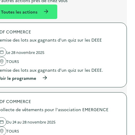
’autres actions près de chez vous
l
n
Toutes les actions
l
t
é
DF COMMERCE
d
emise des lots aux gagnants d'un quiz sur les DEEE
e
l
Le 28 novembre 2025
a
TOURS
v
emise des lots aux gagnants d’un quiz sur les DEEE.
o
(
oir le programme
i
à
p
e
r
o
DF COMMERCE
p
o
ollecte de vêtements pour l'association EMERGENCE
s
d
e
Du 24 au 28 novembre 2025
l
'
TOURS