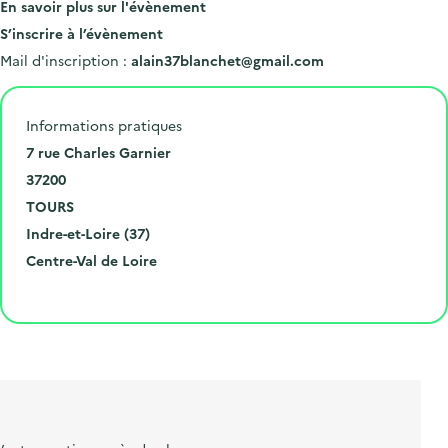
En savoir plus sur l'évènement
S’inscrire à l’évènement
Mail d'inscription :
alain37blanchet@gmail.com
Informations pratiques
N
7 rue Charles Garnier
u
C
37200
m
o
V
TOURS
é
d
i
D
Indre-et-Loire (37)
r
e
l
é
R
Centre-Val de Loire
o
p
l
p
é
Cliquer pour afficher la carte
e
o
e
a
g
t
s
r
i
l
t
t
o
i
a
e
n
b
l
m
e
e