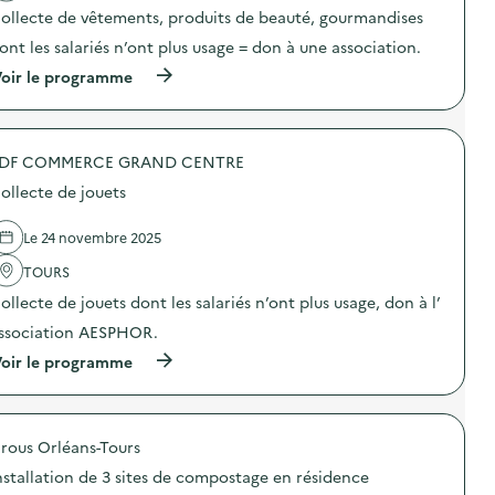
a
ollecte de vêtements, produits de beauté, gourmandises
c
t
ont les salariés n’ont plus usage = don à une association.
i
o
(
oir le programme
n
à
:
p
R
r
e
o
m
DF COMMERCE GRAND CENTRE
p
i
o
ollecte de jouets
s
s
e
d
d
e
Le 24 novembre 2025
e
l
s
'
TOURS
l
a
ollecte de jouets dont les salariés n’ont plus usage, don à l’
o
c
t
t
ssociation AESPHOR.
s
i
a
o
(
oir le programme
u
n
à
x
:
p
g
C
r
a
o
o
g
l
rous Orléans-Tours
p
n
l
o
nstallation de 3 sites de compostage en résidence
a
e
s