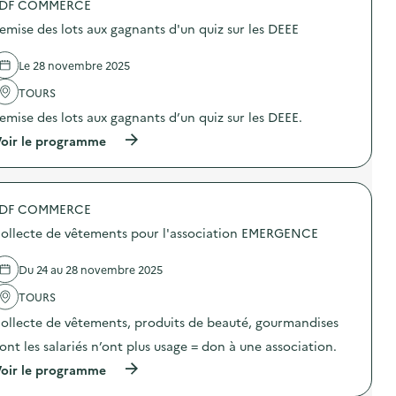
DF COMMERCE
d
emise des lots aux gagnants d'un quiz sur les DEEE
e
l
Le 28 novembre 2025
a
TOURS
v
emise des lots aux gagnants d’un quiz sur les DEEE.
o
(
oir le programme
i
à
p
e
r
o
DF COMMERCE
p
o
ollecte de vêtements pour l'association EMERGENCE
s
d
e
Du 24 au 28 novembre 2025
l
'
TOURS
a
ollecte de vêtements, produits de beauté, gourmandises
c
t
ont les salariés n’ont plus usage = don à une association.
i
o
(
oir le programme
n
à
: