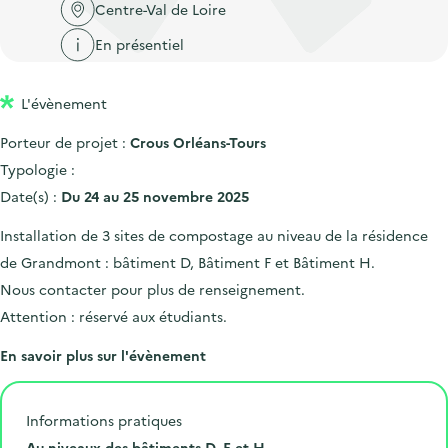
'
c
Centre-Val de Loire
n
n
a
c
En présentiel
p
c
c
u
r
i
c
e
L'évènement
i
p
u
i
n
a
e
Porteur de projet :
Crous Orléans-Tours
l
c
l
i
Typologie :
i
l
Date(s) :
Du 24 au 25 novembre 2025
p
Installation de 3 sites de compostage au niveau de la résidence
a
de Grandmont : bâtiment D, Bâtiment F et Bâtiment H.
l
Nous contacter pour plus de renseignement.
e
Attention : réservé aux étudiants.
En savoir plus sur l'évènement
Informations pratiques
L
Au niveaux des bâtiments D, F et H