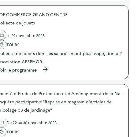
p
R
r
e
o
m
DF COMMERCE GRAND CENTRE
p
i
o
ollecte de jouets
s
s
e
d
d
e
Le 24 novembre 2025
e
l
s
'
TOURS
l
a
ollecte de jouets dont les salariés n’ont plus usage, don à l’
o
c
t
t
ssociation AESPHOR.
s
i
a
o
(
oir le programme
u
n
à
x
:
p
g
C
r
a
o
o
g
l
Société d'Etude, de Protection et d'Aménagement de la Nature en Touraine (SEPANT) - Association FNE
p
n
l
o
nquête participative "Reprise en magasin d'articles de
a
e
s
n
c
d
ricolage ou de jardinage"
t
t
e
s
e
l
d
d
Du 22 au 30 novembre 2025
'
’
e
a
u
TOURS
v
c
n