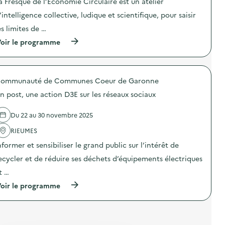
a Fresque de l’Économie Circulaire est un atelier
c
e
n
t
s
e
’intelligence collective, ludique et scientifique, pour saisir
i
e
v
o
m
es limites de …
é
n
b
g
(
oir le programme
:
a
é
à
L
l
t
p
a
l
a
r
S
a
l
o
E
g
e
ommunauté de Communes Coeur de Garonne
p
R
e
)
o
D
s
n post, une action D3E sur les réseaux sociaux
s
F
e
d
o
t
e
l
d
Du 22 au 30 novembre 2025
l
l
e
'
RIEUMES
e
l
a
a
’
nformer et sensibiliser le grand public sur l’intérêt de
c
u
I
t
x
n
ecycler et de réduire ses déchets d’équipements électriques
i
H
s
o
e
t …
t
n
r
a
(
oir le programme
:
b
l
à
F
e
l
p
r
s
a
r
e
F
t
o
s
o
i
p