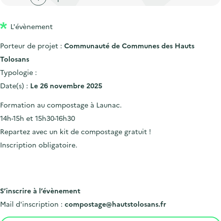
'
c
n
n
a
c
p
c
L'évènement
c
u
r
i
c
e
Porteur de projet :
Communauté de Communes des Hauts
i
p
u
i
Tolosans
n
a
e
l
Typologie :
c
l
i
Date(s) :
Le 26 novembre 2025
i
l
Formation au compostage à Launac.
p
14h-15h et 15h30-16h30
a
Repartez avec un kit de compostage gratuit !
l
Inscription obligatoire.
e
S’inscrire à l’évènement
Mail d'inscription :
compostage@hautstolosans.fr