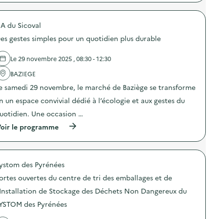
:
p
A
r
t
o
e
A du Sicoval
p
l
o
es gestes simples pour un quotidien plus durable
i
s
e
d
r
e
Le 29 novembre 2025 , 08:30 - 12:30
“
l
U
'
BAZIEGE
n
a
e samedi 29 novembre, le marché de Baziège se transforme
e
c
s
t
n un espace convivial dédié à l’écologie et aux gestes du
e
i
c
o
uotidien. Une occasion …
o
n
(
n
oir le programme
:
à
d
A
p
e
t
r
v
e
o
i
l
ystom des Pyrénées
p
e
i
o
p
e
ortes ouvertes du centre de tri des emballages et de
s
o
r
d
u
“
'Installation de Stockage des Déchets Non Dangereux du
e
r
U
YSTOM des Pyrénées
l
n
n
'
o
e