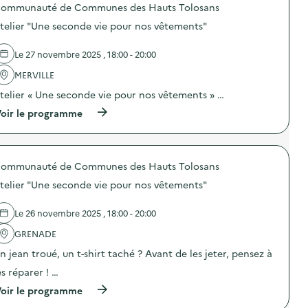
ommunauté de Communes des Hauts Tolosans
d
telier "Une seconde vie pour nos vêtements"
e
l
Le 27 novembre 2025 , 18:00 - 20:00
a
MERVILLE
v
telier « Une seconde vie pour nos vêtements » …
o
(
oir le programme
i
à
p
e
r
o
ommunauté de Communes des Hauts Tolosans
p
o
telier "Une seconde vie pour nos vêtements"
s
d
e
Le 26 novembre 2025 , 18:00 - 20:00
l
'
GRENADE
a
n jean troué, un t-shirt taché ? Avant de les jeter, pensez à
c
t
es réparer ! …
i
o
(
oir le programme
n
à