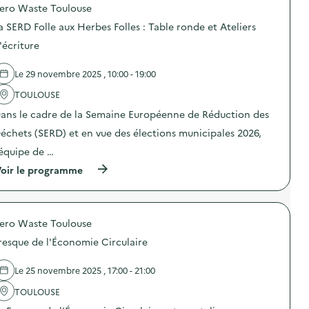
n
P
ero Waste Toulouse
p
q
o
o
u
r
a SERD Folle aux Herbes Folles : Table ronde et Ateliers
s
o
t
d
'écriture
t
e
e
i
s
l
d
o
Le 29 novembre 2025 , 10:00 - 19:00
'
i
u
a
e
v
TOULOUSE
c
n
e
t
p
ans le cadre de la Semaine Européenne de Réduction des
r
i
l
t
o
échets (SERD) et en vue des élections municipales 2026,
u
e
n
s
s
’équipe de …
:
d
d
A
u
(
u
oir le programme
t
r
à
c
e
a
p
e
l
b
r
n
i
l
o
t
e
e
ero Waste Toulouse
p
r
r
)
o
e
d
resque de l'Économie Circulaire
s
d
e
d
e
c
e
t
Le 25 novembre 2025 , 17:00 - 21:00
u
l
r
i
'
i
TOULOUSE
s
a
d
i