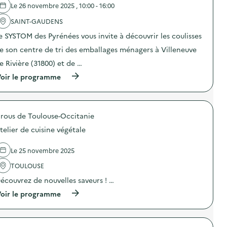
a
s
s
Le 26 novembre 2025 , 10:00 - 16:00
c
v
e
t
ê
c
SAINT-GAUDENS
i
t
o
o
e
n
e SYSTOM des Pyrénées vous invite à découvrir les coulisses
n
m
d
e son centre de tri des emballages ménagers à Villeneuve
:
e
e
D
n
v
e Rivière (31800) et de …
e
t
i
s
s
e
(
oir le programme
g
”
p
à
e
)
o
p
s
u
r
t
r
o
e
rous de Toulouse-Occitanie
n
p
s
o
o
telier de cuisine végétale
s
s
s
i
v
d
m
ê
e
Le 25 novembre 2025
p
t
l
l
e
'
TOULOUSE
e
m
a
s
écouvrez de nouvelles saveurs ! …
e
c
p
n
t
(
oir le programme
o
t
i
à
u
s
o
p
r
”
n
r
u
)
:
o