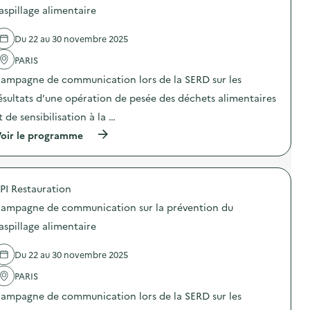
E
i
d
aspillage alimentaire
R
o
e
E
n
l
S
n
Du 22 au 30 novembre 2025
'
–
i
a
O
PARIS
s
c
p
m
t
ampagne de communication lors de la SERD sur les
é
e
i
r
”
o
ésultats d’une opération de pesée des déchets alimentaires
a
)
n
t
t de sensibilisation à la …
:
i
A
(
o
oir le programme
n
à
n
i
p
d
m
r
e
a
o
s
t
PI Restauration
p
e
i
o
n
o
ampagne de communication sur la prévention du
s
s
n
d
i
aspillage alimentaire
s
e
b
“
l
i
M
Du 22 au 30 novembre 2025
'
l
o
a
i
i
PARIS
c
s
n
t
a
s
ampagne de communication lors de la SERD sur les
i
t
d