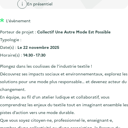
'
c
En présentiel
n
n
a
c
p
c
c
u
L'évènement
r
i
c
e
i
p
u
Porteur de projet :
Collectif Une Autre Mode Est Possible
i
n
a
e
Typologie :
l
c
l
i
Date(s) :
Le 22 novembre 2025
i
l
Horaire(s) :
14:30 - 17:30
p
Plongez dans les coulisses de l’industrie textile !
a
Découvrez ses impacts sociaux et environnementaux, explorez les
l
solutions pour une mode plus responsable… et devenez acteur du
e
changement.
En équipe, au fil d’un atelier ludique et collaboratif, vous
comprendrez les enjeux du textile tout en imaginant ensemble les
pistes d’action vers une mode durable.
Que vous soyez citoyen·ne, professionnel·le, enseignant·e,
membre d’une collectivité ou d’une association, la Fresque du