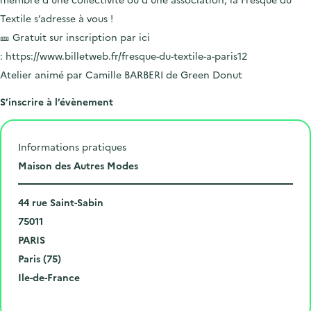
Textile s’adresse à vous !
🎫 Gratuit sur inscription par ici
:
https://www.billetweb.fr/fresque-du-textile-a-paris12
Atelier animé par Camille BARBERI de Green Donut
S’inscrire à l’évènement
Informations pratiques
L
Maison des Autres Modes
i
N
e
44 rue Saint-Sabin
u
C
u
75011
m
o
V
d
PARIS
é
d
i
D
e
Paris (75)
r
e
l
é
R
l
Ile-de-France
o
p
l
p
é
'
Cliquer pour afficher la carte