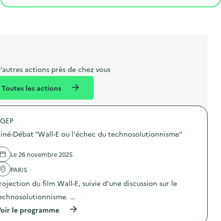
e
o
e
a
g
é
t
s
r
i
v
l
t
t
o
è
i
a
e
n
n
b
l
m
e
e
e
m
’autres actions près de chez vous
l
n
e
Toutes les actions
l
t
n
é
t
GEP
d
iné-Débat "Wall-E ou l'échec du technosolutionnisme"
e
l
Le 26 novembre 2025
a
PARIS
v
rojection du film Wall-E, suivie d’une discussion sur le
o
echnosolutionnisme. …
i
(
oir le programme
e
à