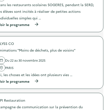
a
W
ans les restaurants scolaires SOGERES, pendant la SERD,
c
a
t
l
es élèves sont incités à réaliser de petites actions
i
l
o
-
ndividuelles simples qui …
n
E
(
oir le programme
:
o
à
D
u
p
i
l
r
s
’
o
c
é
LYSS CO
p
o
c
o
-
h
nimations "Moins de déchets, plus de voisins"
s
s
e
d
o
c
e
u
Du 22 au 30 novembre 2025
d
l
p
u
'
PARIS
e
t
a
)
e
ci, les choses et les idées ont plusieurs vies …
c
c
t
h
(
oir le programme
i
n
à
o
o
p
n
s
r
:
o
o
S
PI Restauration
l
p
O
u
o
G
ampagne de communication sur la prévention du
t
s