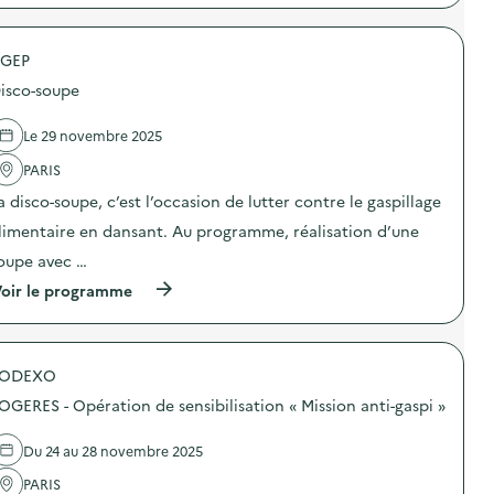
p
r
o
GEP
p
o
isco-soupe
s
d
e
Le 29 novembre 2025
l
'
PARIS
a
a disco-soupe, c’est l’occasion de lutter contre le gaspillage
c
t
limentaire en dansant. Au programme, réalisation d’une
i
o
oupe avec …
n
(
oir le programme
:
à
C
p
i
r
n
o
é
SODEXO
p
-
o
D
OGERES - Opération de sensibilisation « Mission anti-gaspi »
s
é
d
b
e
a
Du 24 au 28 novembre 2025
l
t
'
PARIS
“