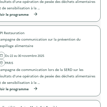
o
i
ésultats d’une opération de pesée des déchets alimentaires
e
n
o
d
t de sensibilisation à la …
:
n
é
C
«
c
(
oir le programme
a
M
h
à
m
i
e
p
p
s
t
r
a
s
s
o
g
i
PI Restauration
,
p
n
o
p
o
e
n
ampagne de communication sur la prévention du
l
s
d
a
u
d
aspillage alimentaire
e
n
s
e
c
t
d
l
o
i
Du 22 au 30 novembre 2025
e
'
m
-
v
a
m
g
PARIS
o
c
u
a
i
t
n
ampagne de communication lors de la SERD sur les
s
s
i
i
p
i
o
ésultats d’une opération de pesée des déchets alimentaires
c
i
n
n
a
»
t de sensibilisation à la …
s
:
t
)
”
C
i
(
oir le programme
)
a
o
à
m
n
p
p
s
r
a
u
o
g