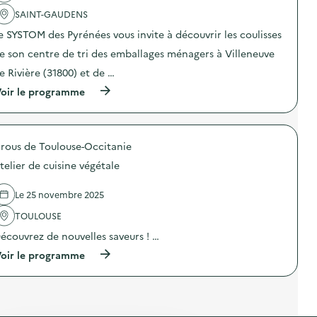
)
t
é
SAINT-GAUDENS
i
r
o
i
e SYSTOM des Pyrénées vous invite à découvrir les coulisses
n
e
e son centre de tri des emballages ménagers à Villeneuve
:
l
D
s
e Rivière (31800) et de …
e
n
s
u
(
oir le programme
g
m
à
e
é
p
s
r
r
t
i
o
e
rous de Toulouse-Occitanie
q
p
s
u
o
telier de cuisine végétale
s
e
s
i
s
d
m
)
e
Le 25 novembre 2025
p
l
l
'
TOULOUSE
e
a
s
écouvrez de nouvelles saveurs ! …
c
p
t
(
oir le programme
o
i
à
u
o
p
r
n
r
u
:
o
n
P
p
q
o