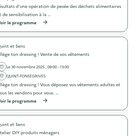
i
o
ésultats d’une opération de pesée des déchets alimentaires
n
t de sensibilisation à la …
:
C
(
oir le programme
a
à
m
p
p
r
a
o
g
uint et Sens
p
n
o
e
llège ton dressing ! Vente de vos vêtements
s
d
d
e
e
Le 30 novembre 2025 , 09:00 - 13:00
c
l
o
'
QUINT-FONSEGRIVES
m
a
m
llège ton dressing ! Vous déposez vos vêtements adultes et
c
u
t
n
ous les vendons pour vous. …
i
i
o
(
oir le programme
c
n
à
a
:
p
t
C
r
i
a
o
o
m
uint et Sens
p
n
p
o
s
telier DIY produits ménagers
a
s