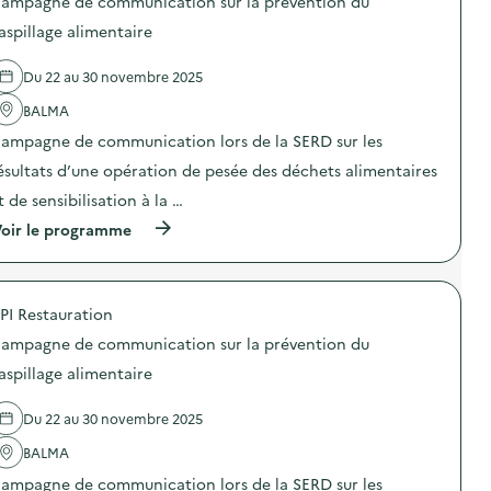
ampagne de communication sur la prévention du
e
aspillage alimentaire
l
a
Du 22 au 30 novembre 2025
v
BALMA
o
ampagne de communication lors de la SERD sur les
i
ésultats d’une opération de pesée des déchets alimentaires
e
t de sensibilisation à la …
(
oir le programme
à
p
r
o
PI Restauration
p
o
ampagne de communication sur la prévention du
s
d
aspillage alimentaire
e
l
Du 22 au 30 novembre 2025
'
a
BALMA
c
t
ampagne de communication lors de la SERD sur les