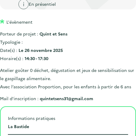
'
c
En présentiel
n
n
a
c
p
c
c
u
L'évènement
r
i
c
e
i
p
u
Porteur de projet :
Quint et Sens
i
n
a
e
Typologie :
l
c
l
i
Date(s) :
Le 26 novembre 2025
i
l
Horaire(s) :
14:30 - 17:30
p
Atelier goûter 0 déchet, dégustation et jeux de sensibilisation sur
a
le gaspillage alimentaire.
l
Avec l’association Proportion, pour les enfants à partir de 6 ans
e
Mail d'inscription :
quintetsens31@gmail.com
Informations pratiques
L
La Bastide
i