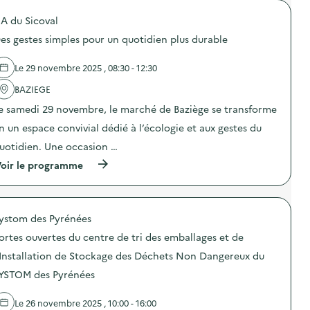
i
n
!
t
o
m
t
V
e
A du Sicoval
p
e
i
e
l
o
n
es gestes simples pour un quotidien plus durable
o
n
i
s
t
n
t
e
d
a
d
e
r
e
i
Le 29 novembre 2025 , 08:30 - 12:30
u
d
D
l
r
g
e
I
'
e
BAZIEGE
a
v
Y
a
)
s
o
e samedi 29 novembre, le marché de Baziège se transforme
p
c
p
s
r
t
n un espace convivial dédié à l’écologie et aux gestes du
i
v
o
i
l
ê
d
o
uotidien. Une occasion …
l
t
u
n
a
e
(
i
oir le programme
:
g
m
à
t
C
e
e
p
s
o
a
n
r
m
l
l
t
o
é
l
i
ystom des Pyrénées
s
p
n
e
m
)
o
a
c
ortes ouvertes du centre de tri des emballages et de
e
s
g
t
n
d
e
e
'Installation de Stockage des Déchets Non Dangereux du
t
e
r
d
a
YSTOM des Pyrénées
l
s
e
i
'
)
m
r
a
a
Le 26 novembre 2025 , 10:00 - 16:00
e
c
t