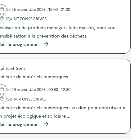
u
g
d
r
n
e
Le 25 novembre 2025 , 19:00 - 21:00
l
e
l
a
d
'
QUINT-FONSEGRIVES
p
e
a
r
éalisation de produits ménagers faits maison, pour une
c
c
é
o
t
v
ensibilisation à la prévention des déchets.
m
i
e
m
o
(
oir le programme
n
u
n
à
t
n
:
p
i
i
A
r
o
c
l
o
n
a
l
uint et Sens
p
d
t
è
o
u
ollecte de matériels numériques
i
g
s
g
o
e
d
a
n
t
e
s
Le 29 novembre 2025 , 09:30 - 12:30
s
o
l
p
u
n
'
QUINT-FONSEGRIVES
i
r
d
a
l
l
ollecte de matériels numériques : un don pour contribuer à
r
c
l
a
e
t
a
n projet écologique et solidaire …
p
s
i
g
r
s
o
(
oir le programme
e
é
i
n
à
a
v
n
:
p
l
e
g
A
r