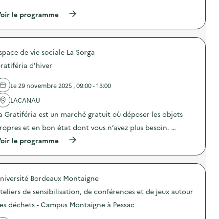
…
n
(
oir le programme
:
à
C
p
o
r
l
o
l
space de vie sociale La Sorga
p
e
o
c
ratiféria d'hiver
s
t
d
e
e
d
Le 29 novembre 2025 , 09:00 - 13:00
l
e
'
LACANAU
d
a
é
a Gratiféria est un marché gratuit où déposer les objets
c
c
t
h
ropres et en bon état dont vous n’avez plus besoin. …
i
e
o
(
t
oir le programme
n
à
s
:
p
d
E
r
e
x
o
p
p
niversité Bordeaux Montaigne
p
l
o
o
a
teliers de sensibilisation, de conférences et de jeux autour
s
s
g
i
d
e
es déchets - Campus Montaigne à Pessac
t
e
e
i
l
t