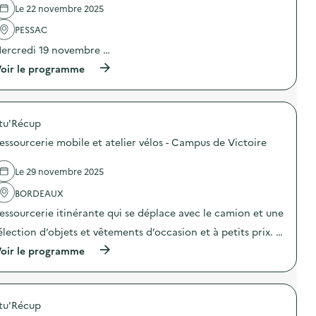
o
Le 22 novembre 2025
'
c
n
a
r
PESSAC
O
c
é
c
t
a
ercredi 19 novembre …
é
i
t
a
o
i
(
oir le programme
n
n
o
à
)
:
n
p
G
s
r
r
d
o
a
tu'Récup
’
p
t
a
o
essourcerie mobile et atelier vélos - Campus de Victoire
i
r
s
f
t
d
é
)
e
Le 29 novembre 2025
r
l
i
'
BORDEAUX
a
a
essourcerie itinérante qui se déplace avec le camion et une
d
c
’
t
élection d’objets et vêtements d’occasion et à petits prix. …
h
i
i
o
(
oir le programme
v
n
à
e
:
p
r
A
r
)
t
o
e
tu'Récup
p