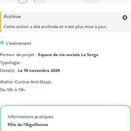
'
c
n
n
a
c
p
c
Archive
c
u
F
r
i
c
e
e
Cette action a été archivée et n'est plus mise à jour.
i
p
r
u
i
m
n
a
e
l
L'évènement
e
c
l
i
r
i
Porteur de projet :
Espace de vie sociale La Sorga
l
l
'
p
Typologie :
a
a
Date(s) :
Le 19 novembre 2024
l
l
e
Atelier Cuisine Anti-Gaspi.
r
e
De 10h à 13h.
t
e
.
Informations pratiques
L
Pôle de l'Aiguillonne