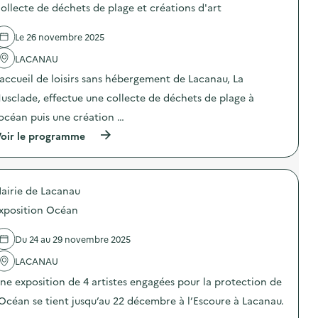
ollecte de déchets de plage et créations d'art
e
l
Le 26 novembre 2025
a
LACANAU
v
’accueil de loisirs sans hébergement de Lacanau, La
o
usclade, effectue une collecte de déchets de plage à
i
’océan puis une création …
e
(
oir le programme
à
p
r
o
airie de Lacanau
p
o
xposition Océan
s
d
e
Du 24 au 29 novembre 2025
l
'
LACANAU
a
ne exposition de 4 artistes engagées pour la protection de
c
t
’Océan se tient jusqu’au 22 décembre à l’Escoure à Lacanau.
i
o