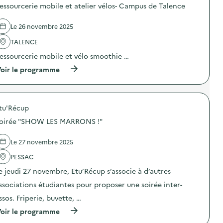
l
o
essourcerie mobile et atelier vélos- Campus de Talence
i
s
e
d
r
e
Le 26 novembre 2025
s
l
d
'
TALENCE
e
a
essourcerie mobile et vélo smoothie …
s
c
e
t
(
oir le programme
n
i
à
s
o
p
i
n
r
b
:
o
i
R
tu'Récup
p
l
e
o
i
s
oirée "SHOW LES MARRONS !"
s
s
s
d
a
o
e
Le 27 novembre 2025
t
u
l
i
r
'
PESSAC
o
c
a
n
e
e jeudi 27 novembre, Etu’Récup s’associe à d’autres
c
,
r
t
d
ssociations étudiantes pour proposer une soirée inter-
i
i
e
e
o
ssos. Friperie, buvette, …
c
m
n
o
o
(
oir le programme
:
n
b
à
R