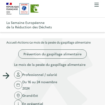
A
A
Gestion des cookies
O
R
l
l
u
e
v
l
l
R
t
r
e
e
La Semaine Européenne
e
i
o
de la Réduction des Déchets
r
r
r
t
u
l
à
a
o
r
e
l
u
u
m
Accueil
Actions
Le mois de la pesée du gaspillage alimentaire
à
a
c
e
r
l
n
n
o
Prévention du gaspillage alimentaire
à
a
u
a
n
l
p
Le mois de la pesée du gaspillage alimentaire
v
t
a
a
i
e
p
Professionnel / salarié
g
g
n
a
e
Du 16 au 24 novembre
a
u
g
d
2024
t
p
e
'
Grand-Est
i
r
d
a
En présentiel
o
i