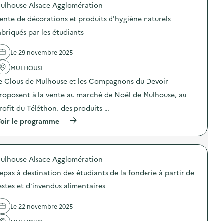
ulhouse Alsace Agglomération
d
ente de décorations et produits d'hygiène naturels
e
abriqués par les étudiants
l
a
Le 29 novembre 2025
v
MULHOUSE
o
e Clous de Mulhouse et les Compagnons du Devoir
i
roposent à la vente au marché de Noël de Mulhouse, au
e
rofit du Téléthon, des produits …
(
oir le programme
à
p
r
o
ulhouse Alsace Agglomération
p
o
epas à destination des étudiants de la fonderie à partir de
s
d
estes et d'invendus alimentaires
e
l
Le 22 novembre 2025
'
a