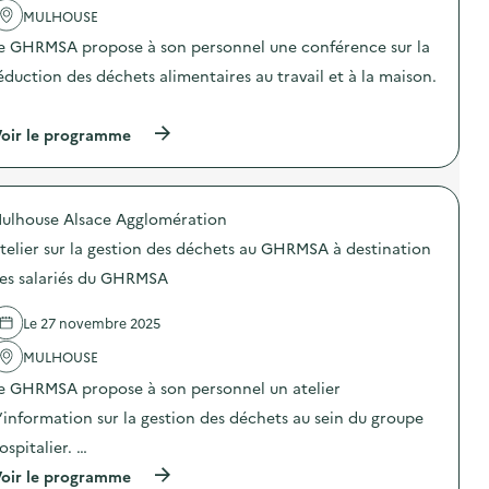
a
q
i
l
MULHOUSE
c
u
e
a
t
é
r
e GHRMSA propose à son personnel une conférence sur la
f
i
s
A
o
o
p
éduction des déchets alimentaires au travail et à la maison.
r
n
n
a
t
d
…
:
r
E
e
C
l
n
(
oir le programme
r
o
e
g
à
i
n
s
a
p
e
f
é
g
r
à
é
t
é
o
p
r
u
ulhouse Alsace Agglomération
)
p
a
e
d
o
r
n
telier sur la gestion des déchets au GHRMSA à destination
i
s
t
c
a
d
i
es salariés du GHRMSA
e
n
e
r
“
t
l
d
B
s
Le 27 novembre 2025
'
e
o
)
a
r
n
MULHOUSE
c
e
n
t
s
e
e GHRMSA propose à son personnel un atelier
i
t
s
o
e
’information sur la gestion des déchets au sein du groupe
p
n
s
r
ospitalier. …
:
e
a
C
t
t
(
oir le programme
o
d