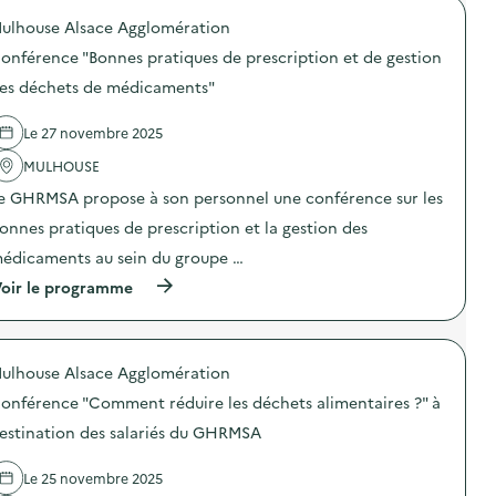
o
o
a
d
ulhouse Alsace Agglomération
p
s
u
o
à
onférence "Bonnes pratiques de prescription et de gestion
i
s
d
t
d
e
es déchets de médicaments"
s
e
s
d
l
t
’
Le 27 novembre 2025
'
i
h
a
n
y
MULHOUSE
c
a
g
t
t
e GHRMSA propose à son personnel une conférence sur les
i
i
i
è
o
o
onnes pratiques de prescription et la gestion des
n
n
n
e
édicaments au sein du groupe …
:
d
n
C
e
(
oir le programme
a
o
s
à
t
n
é
p
u
c
t
r
r
e
u
o
e
r
d
ulhouse Alsace Agglomération
p
l
t
i
o
s
e
onférence "Comment réduire les déchets alimentaires ?" à
a
s
f
t
n
d
a
estination des salariés du GHRMSA
a
t
e
b
t
s
l
r
e
d
Le 25 novembre 2025
'
i
l
e