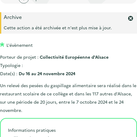
'
c
n
n
a
c
p
c
Archive
c
u
F
r
i
c
e
e
Cette action a été archivée et n'est plus mise à jour.
i
p
r
u
i
m
n
a
e
l
L'évènement
e
c
l
i
r
i
Porteur de projet :
Collectivité Européenne d'Alsace
l
l
'
p
Typologie :
a
a
Date(s) :
Du 16 au 24 novembre 2024
l
l
e
Un relevé des pesées du gaspillage alimentaire sera réalisé dans le
r
e
restaurant scolaire de ce collège et dans les 117 autres d’Alsace,
t
e
sur une période de 20 jours, entre le 7 octobre 2024 et le 24
.
novembre.
Informations pratiques