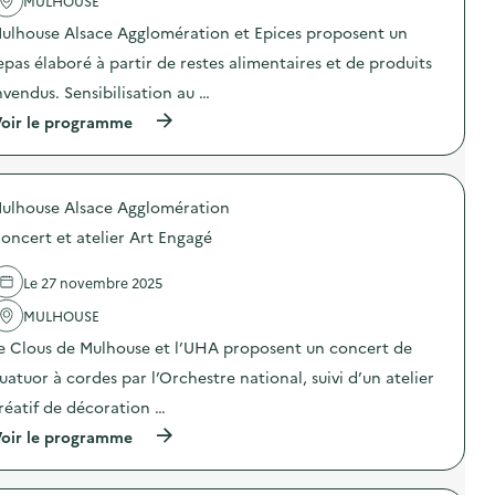
MULHOUSE
c
t
ulhouse Alsace Agglomération et Epices proposent un
i
o
epas élaboré à partir de restes alimentaires et de produits
n
nvendus. Sensibilisation au …
:
V
(
oir le programme
e
à
n
p
t
r
e
o
d
ulhouse Alsace Agglomération
p
e
o
d
oncert et atelier Art Engagé
s
é
d
c
e
Le 27 novembre 2025
o
l
r
'
MULHOUSE
a
a
t
e Clous de Mulhouse et l’UHA proposent un concert de
c
i
t
o
uatuor à cordes par l’Orchestre national, suivi d’un atelier
i
n
o
réatif de décoration …
s
n
e
(
oir le programme
:
t
à
R
p
p
e
r
r
p