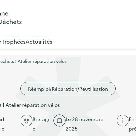
nne
 Déchets
n
Trophées
Actualités
chets ! Atelier réparation vélos
Réemploi/Réparation/Réutilisation
! Atelier réparation vélos
nd
Bretagn
Le 28 novembre
En
ic
e
2025
pré