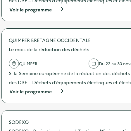
des D3E – Déchets d’équipements électriques et élect
e
(
Voir le programme
à
p
r
o
p
QUIMPER BRETAGNE OCCIDENTALE
o
s
Le mois de la réduction des déchets
d
e
QUIMPER
Du 22 au 30 no
l
'
Si la Semaine européenne de la réduction des déchets 
a
c
des D3E – Déchets d’équipements électriques et élect
t
(
Voir le programme
i
à
o
p
n
r
:
o
N
p
o
SODEXO
o
v
s
SODEXO - Opération de sensibilisation « Mission anti-g