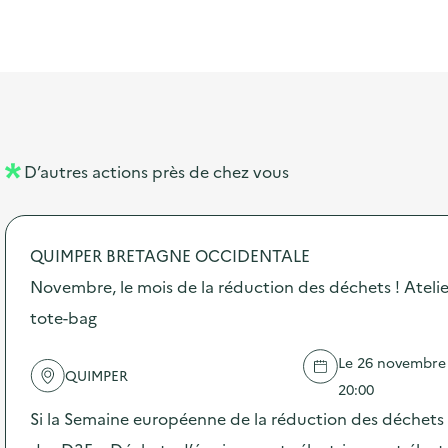
t
s
r
i
l
t
t
o
i
a
e
n
b
l
m
e
e
l
n
D’autres actions près de chez vous
l
t
é
QUIMPER BRETAGNE OCCIDENTALE
d
Novembre, le mois de la réduction des déchets ! Atelie
e
tote-bag
l
a
Le 26 novembre 2
QUIMPER
v
20:00
o
Si la Semaine européenne de la réduction des déchets 
i