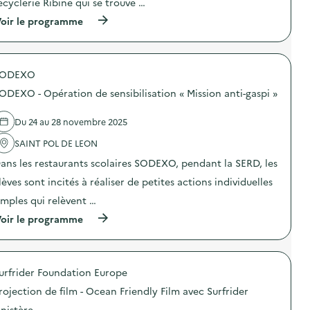
ecyclerie Ribine qui se trouve …
:
r
N
é
(
oir le programme
o
d
à
v
u
p
e
c
r
m
t
o
b
SODEXO
i
p
r
o
o
e
ODEXO - Opération de sensibilisation « Mission anti-gaspi »
n
s
,
d
d
l
e
e
Du 24 au 28 novembre 2025
e
s
l
m
d
'
SAINT POL DE LEON
o
é
a
i
ans les restaurants scolaires SODEXO, pendant la SERD, les
c
c
s
h
t
d
lèves sont incités à réaliser de petites actions individuelles
e
i
e
t
o
imples qui relèvent …
l
s
n
a
(
oir le programme
!
:
r
à
A
A
é
p
t
c
d
r
e
c
u
o
l
u
c
urfrider Foundation Europe
p
i
e
t
o
e
i
rojection de film - Ocean Friendly Film avec Surfrider
i
s
r
l
o
d
s
e
inistère