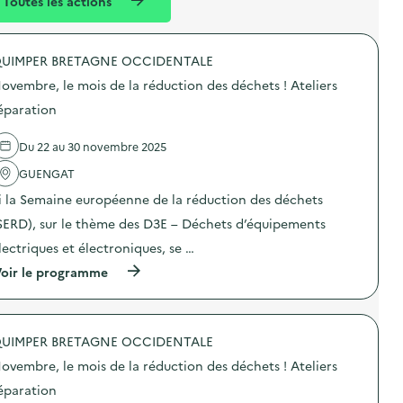
Toutes les actions
l
t
é
UIMPER BRETAGNE OCCIDENTALE
d
ovembre, le mois de la réduction des déchets ! Ateliers
e
éparation
l
a
Du 22 au 30 novembre 2025
v
GUENGAT
o
i la Semaine européenne de la réduction des déchets
i
SERD), sur le thème des D3E – Déchets d’équipements
e
lectriques et électroniques, se …
(
oir le programme
à
p
r
o
UIMPER BRETAGNE OCCIDENTALE
p
o
ovembre, le mois de la réduction des déchets ! Ateliers
s
d
éparation
e