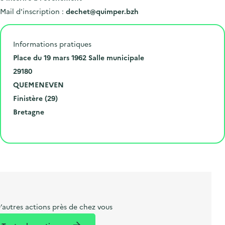
Mail d'inscription :
dechet@quimper.bzh
Informations pratiques
N
Place du 19 mars 1962 Salle municipale
u
C
29180
m
o
V
QUEMENEVEN
é
d
i
D
Finistère (29)
r
e
l
é
R
Bretagne
o
p
l
p
é
Cliquer pour afficher la carte
e
o
e
a
g
t
s
r
i
l
t
t
o
i
a
e
n
b
l
m
e
e
’autres actions près de chez vous
l
n