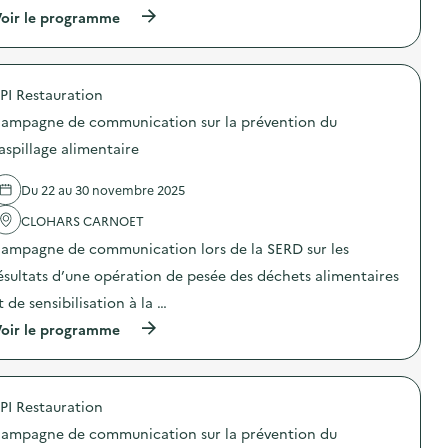
o
P
s
s
(
oir le programme
n
r
e
i
à
)
o
n
b
p
j
s
i
r
e
i
l
o
c
b
i
PI Restauration
p
t
i
s
o
i
ampagne de communication sur la prévention du
l
e
s
o
i
r
d
aspillage alimentaire
n
s
l
e
d
a
e
l
e
t
s
Du 22 au 30 novembre 2025
'
f
i
u
a
i
o
s
CLOHARS CARNOET
c
l
n
a
t
m
ampagne de communication lors de la SERD sur les
«
g
i
–
M
e
o
ésultats d’une opération de pesée des déchets alimentaires
O
i
r
n
c
s
s
t de sensibilisation à la …
:
e
s
a
C
a
(
oir le programme
i
u
a
n
à
o
r
m
F
p
n
é
p
r
r
a
e
a
i
o
n
m
g
PI Restauration
e
p
t
p
n
n
o
i
l
e
ampagne de communication sur la prévention du
d
s
-
o