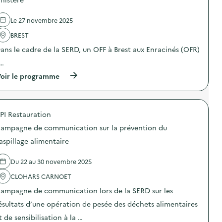
n
e
r
t
d
l
é
é
e
Le 27 novembre 2025
'
p
c
s
a
a
h
d
BREST
c
r
a
é
t
a
n
ans le cadre de la SERD, un OFF à Brest aux Enracinés (OFR)
c
i
t
g
h
o
i
e
 …
e
n
o
e
t
(
oir le programme
:
n
n
s
à
S
)
d
!
p
O
é
A
r
D
c
t
o
E
h
e
PI Restauration
p
X
e
l
o
O
t
ampagne de communication sur la prévention du
i
s
–
t
e
d
O
aspillage alimentaire
e
r
e
p
r
s
l
é
i
r
Du 22 au 30 novembre 2025
'
r
e
é
a
a
p
p
CLOHARS CARNOET
c
t
o
a
t
i
u
ampagne de communication lors de la SERD sur les
r
i
o
r
a
o
n
ésultats d’une opération de pesée des déchets alimentaires
s
t
n
d
e
i
t de sensibilisation à la …
:
e
n