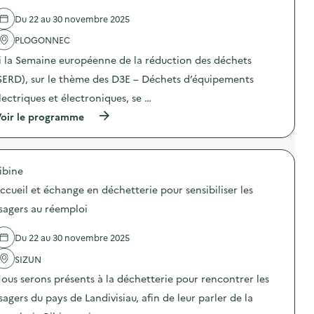
l
Du 22 au 30 novembre 2025
'
a
PLOGONNEC
c
t
i la Semaine européenne de la réduction des déchets
i
o
SERD), sur le thème des D3E – Déchets d’équipements
n
lectriques et électroniques, se …
:
N
(
oir le programme
o
à
v
p
e
r
m
o
b
ibine
p
r
o
e
ccueil et échange en déchetterie pour sensibiliser les
s
,
d
sagers au réemploi
l
e
e
l
m
Du 22 au 30 novembre 2025
'
o
a
i
SIZUN
c
s
t
d
ous serons présents à la déchetterie pour rencontrer les
i
e
o
sagers du pays de Landivisiau, afin de leur parler de la
l
n
a