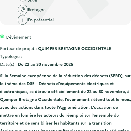
2025
'
c
n
n
a
Bretagne
c
p
c
c
u
En présentiel
r
i
c
e
i
p
u
i
L'évènement
n
a
e
l
c
l
i
Porteur de projet :
QUIMPER BRETAGNE OCCIDENTALE
i
l
Typologie :
p
Date(s) :
Du 22 au 30 novembre 2025
a
Si la Semaine européenne de la réduction des déchets (SERD), sur
l
le thème des D3E – Déchets d’équipements électriques et
e
électroniques, se déroule officiellement du 22 au 30 novembre, à
Quimper Bretagne Occidentale, l’événement s’étend tout le mois,
avec des actions dans toute l’Agglomération. L’occasion de
mettre en lumière les acteurs du réemploi sur l’ensemble du
territoire et de sensibiliser les habitants sur la transition
écologique et notre impact sur l’environnement par la réduction