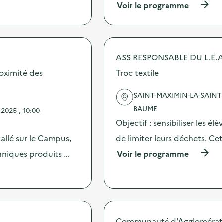
(
Voir le programme
à
p
r
o
p
ASS RESPONSABLE DU L.E.A
o
s
oximité des
Troc textile
d
e
SAINT-MAXIMIN-LA-SAINT
l
'
BAUME
025 , 10:00 -
a
Objectif : sensibiliser les él
c
t
allé sur le Campus,
de limiter leurs déchets. Ce
i
(
ganiques produits …
Voir le programme
o
à
n
p
:
r
A
o
t
p
e
o
l
s
Communauté d'Agglomératio
i