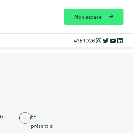
Mon espace
Instagram
Twitter
YouTube
LinkedIn
#SERD26
0 -
En
présentiel