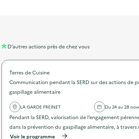
l
t
t
o
è
i
a
e
n
n
b
l
m
e
e
e
m
l
n
e
D’autres actions près de chez vous
l
t
n
é
t
Terres de Cuisine
d
Communication pendant la SERD sur des actions de p
e
gaspillage alimentaire
l
a
LA GARDE FREINET
Du 24 au 28 no
v
Pendant la SERD, valorisation de l’engagement pérenne
o
dans la prévention du gaspillage alimentaire, à traver
i
(
Voir le programme