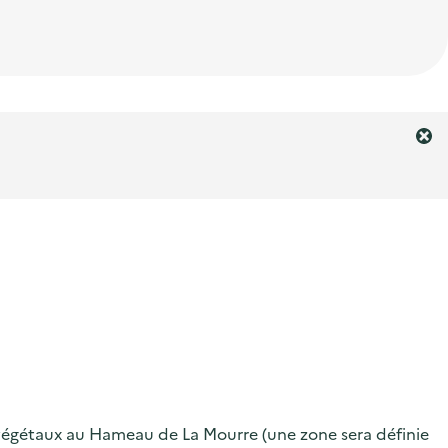
F
e
r
m
e
r
l
'
a
l
e
r
t
e
végétaux au Hameau de La Mourre (une zone sera définie