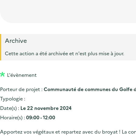
t
p
'
e
i
r
a
d
o
i
c
'
n
n
c
a
p
c
Archive
u
c
r
i
e
Cette action a été archivée et n'est plus mise à jour.
c
i
p
i
u
n
a
l
e
L'évènement
c
l
i
i
Porteur de projet :
Communauté de communes du Golfe de
l
p
Typologie :
a
Date(s) :
Le 22 novembre 2024
l
Horaire(s) :
09:00 - 12:00
e
Apportez vos végétaux et repartez avec du broyat ! La c