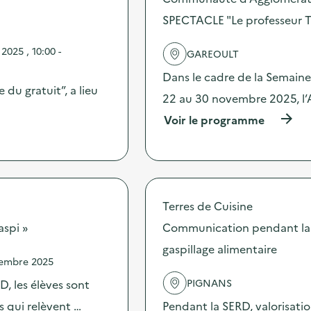
d
e
SPECTACLE "Le professeur Tr
e
r
l
s
'
025 , 10:00 -
z
GAREOULT
a
é
c
Dans le cadre de la Semain
r
t
 du gratuit”, a lieu
o
22 au 30 novembre 2025, l’
i
d
o
é
(
Voir le programme
n
c
à
:
h
p
T
e
r
r
t
o
o
)
p
c
o
Terres de Cuisine
t
s
e
d
aspi »
Communication pendant la 
x
e
t
gaspillage alimentaire
l
i
vembre 2025
'
l
a
PIGNANS
, les élèves sont
e
c
)
t
es qui relèvent …
Pendant la SERD, valorisati