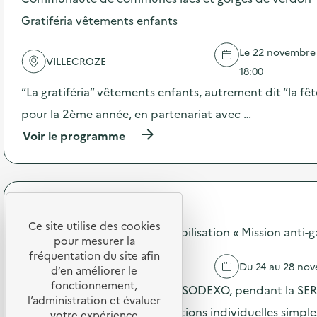
o
i
s
Gratiféria vêtements enfants
c
d
a
e
t
Le 22 novembre 2
l
VILLECROZE
i
'
18:00
o
a
“La gratiféria” vêtements enfants, autrement dit “la fête
n
c
p
t
pour la 2ème année, en partenariat avec …
e
i
n
(
Voir le programme
o
d
à
n
a
p
:
n
r
T
t
o
e
l
p
m
SODEXO
a
o
p
Ce site utilise des cookies
S
s
SODEXO - Opération de sensibilisation « Mission anti-g
s
E
pour mesurer la
d
d
R
e
fréquentation du site afin
’
BRIGNOLES
Du 24 au 28 no
D
l
d’en améliorer le
é
s
'
fonctionnement,
c
Dans les restaurants scolaires SODEXO, pendant la SERD
u
a
h
l’administration et évaluer
r
c
incités à réaliser de petites actions individuelles simpl
a
votre expérience