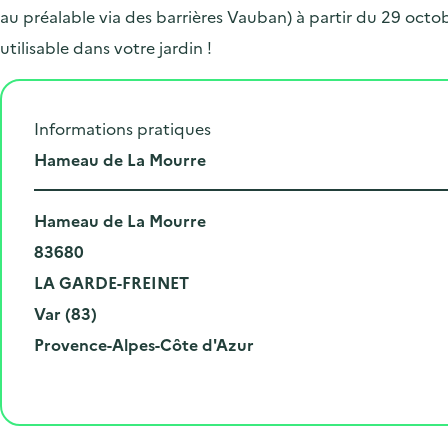
au préalable via des barrières Vauban) à partir du 29 oct
utilisable dans votre jardin !
Informations pratiques
L
Hameau de La Mourre
i
N
e
Hameau de La Mourre
u
C
u
83680
m
o
V
d
LA GARDE-FREINET
é
d
i
D
e
Var (83)
r
e
l
é
R
l
Provence-Alpes-Côte d'Azur
o
p
l
p
é
'
e
o
e
a
g
é
t
s
r
i
v