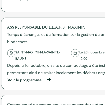
e
à
p
r
o
p
o
ASS RESPONSABLE DU L.E.A.P. ST MAXIMIN
s
d
Temps d'échanges et de formation sur la gestion de pr
e
biodéchets
l
'
a
SAINT-MAXIMIN-LA-SAINTE-
Le 26 novembre 2
c
BAUME
12:00
t
i
Depuis le 1er octobre, un site de compostage a été inst
o
permettant ainsi de traiter localement les déchets or
n
:
(
Voir le programme
C
à
o
p
m
r
m
o
u
p
Communauté de communes lacs et gorges de verdon
n