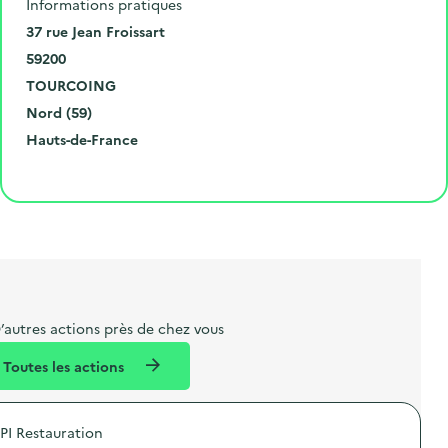
Informations pratiques
N
37 rue Jean Froissart
u
C
59200
m
o
V
TOURCOING
é
d
i
D
Nord (59)
r
e
l
é
R
Hauts-de-France
o
p
l
p
é
Cliquer pour afficher la carte
e
o
e
a
g
t
s
r
i
l
t
t
o
i
a
e
n
b
l
m
e
e
’autres actions près de chez vous
l
n
Toutes les actions
l
t
é
PI Restauration
d