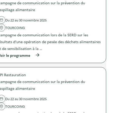
ampagne de communication sur la prévention du
e
aspillage alimentaire
l
a
Du 22 au 30 novembre 2025
v
TOURCOING
o
ampagne de communication lors de la SERD sur les
i
ésultats d’une opération de pesée des déchets alimentaires
e
t de sensibilisation à la …
(
oir le programme
à
p
r
o
PI Restauration
p
o
ampagne de communication sur la prévention du
s
d
aspillage alimentaire
e
l
Du 22 au 30 novembre 2025
'
a
TOURCOING
c
t