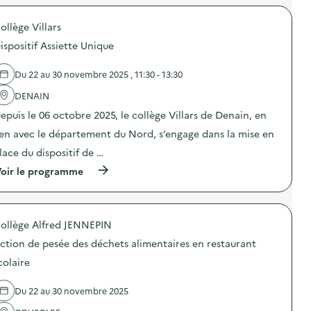
e
o
r
a
a
)
n
o
s
t
s
ollège Villars
p
p
i
u
o
i
o
ispositif Assiette Unique
r
s
l
n
l
d
l
d
a
e
a
Du 22 au 30 novembre 2025 , 11:30 - 13:30
e
p
l
g
s
r
'
e
DENAIN
e
é
a
a
n
v
epuis le 06 octobre 2025, le collège Villars de Denain, en
c
l
s
e
t
i
i
ien avec le département du Nord, s’engage dans la mise en
n
i
m
b
t
o
e
lace du dispositif de …
i
i
n
n
l
o
(
oir le programme
:
t
i
n
à
A
a
s
d
p
t
i
a
u
r
e
r
t
g
o
l
e
i
a
ollège Alfred JENNEPIN
p
i
)
o
s
o
e
ction de pesée des déchets alimentaires en restaurant
n
p
s
r
“
i
d
d
colaire
G
l
e
e
r
l
l
c
e
a
Du 22 au 30 novembre 2025
'
r
e
g
a
é
n