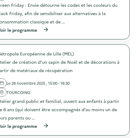
e
a
i
m
reen Friday : Envie détourne les codes et les couleurs du
n
c
m
u
t
t
e
n
lack Friday, afin de sensibiliser aux alternatives à la
i
i
n
i
o
o
onsommation classique et de …
t
c
n
n
a
a
(
oir le programme
d
:
i
t
à
u
C
r
i
p
g
a
e
o
r
a
m
)
n
o
s
p
s
étropole Européenne de Lille (MEL)
p
p
a
u
o
i
g
telier de création d’un sapin de Noël et de décorations à
r
s
l
n
l
d
l
e
artir de matériaux de récupération
a
e
a
d
p
l
g
e
r
Le 26 novembre 2025 , 15:00 - 16:30
'
e
c
é
a
a
o
v
TOURCOING
c
l
m
e
t
i
m
telier grand public et familial, ouvert aux enfants à partir
n
i
m
u
t
o
e
n
e 6 ans (qui doivent être accompagnés d’au moins un de
i
n
n
i
o
eurs parents ou …
:
t
c
n
O
a
a
(
oir le programme
d
p
i
t
à
u
é
r
i
p
g
r