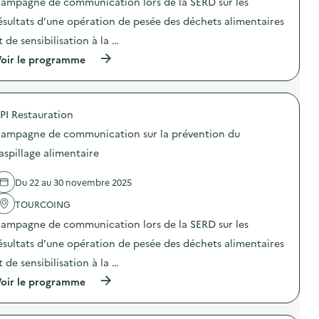
ampagne de communication lors de la SERD sur les
i
o
ésultats d’une opération de pesée des déchets alimentaires
n
t de sensibilisation à la …
:
C
(
oir le programme
a
à
m
p
p
r
a
o
g
PI Restauration
p
n
o
e
ampagne de communication sur la prévention du
s
d
d
aspillage alimentaire
e
e
c
l
o
Du 22 au 30 novembre 2025
'
m
a
m
TOURCOING
c
u
t
n
ampagne de communication lors de la SERD sur les
i
i
o
ésultats d’une opération de pesée des déchets alimentaires
c
n
a
t de sensibilisation à la …
:
t
C
i
(
oir le programme
a
o
à
m
n
p
p
s
r