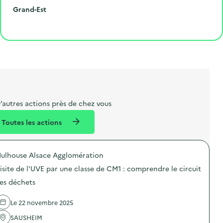
r
e
l
é
R
Grand-Est
o
p
l
p
é
Cliquer pour afficher la carte
e
o
e
a
g
t
s
r
i
l
t
t
o
i
a
e
n
b
l
m
e
e
’autres actions près de chez vous
l
n
Toutes les actions
l
t
é
ulhouse Alsace Agglomération
d
isite de l'UVE par une classe de CM1 : comprendre le circuit
e
es déchets
l
a
Le 22 novembre 2025
v
SAUSHEIM