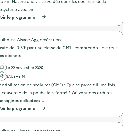
c
oulin Nature une visite guidée dans les coulisses de la
E
i
o
p
o
ecyclerie avec un …
m
a
n
p
(
r
oir le programme
:
r
à
u
V
e
p
n
i
n
r
e
s
d
o
c
i
r
ulhouse Alsace Agglomération
p
l
t
e
o
a
e
l
isite de l'UVE par une classe de CM1 : comprendre le circuit
s
s
G
e
d
s
u
es déchets
c
e
e
i
i
l
d
d
r
Le 22 novembre 2025
'
e
é
c
a
C
e
u
SAUSHEIM
c
M
d
i
t
1
e
ensibilisation de scolaires (CM1) : Que se passe-t-il une fois
t
i
:
l
d
o
c
a
e couvercle de la poubelle refermé ? Où vont nos ordures
e
n
o
C
s
énagères collectées …
:
m
i
d
V
p
t
é
(
oir le programme
i
r
é
c
à
s
e
d
h
p
i
n
u
e
r
t
d
R
t
o
e
r
é
ulhouse Alsace Agglomération