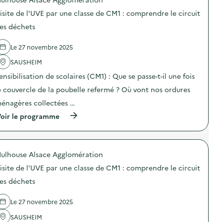
s
p
G
e
e
)
o
u
l
isite de l'UVE par une classe de CM1 : comprendre le circuit
m
s
i
e
p
d
es déchets
d
c
l
e
é
i
o
l
e
r
i
Le 27 novembre 2025
'
d
c
)
a
e
u
SAUSHEIM
c
l
i
t
a
ensibilisation de scolaires (CM1) : Que se passe-t-il une fois
t
i
C
d
o
e couvercle de la poubelle refermé ? Où vont nos ordures
i
e
n
t
s
énagères collectées …
:
é
d
V
d
é
(
oir le programme
i
u
c
à
s
R
h
p
i
é
e
r
t
e
t
o
e
ulhouse Alsace Agglomération
m
s
p
d
p
)
o
e
isite de l'UVE par une classe de CM1 : comprendre le circuit
l
s
l
o
d
es déchets
’
i
e
U
)
l
V
Le 27 novembre 2025
'
E
a
p
SAUSHEIM
c