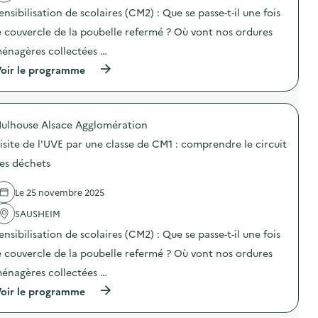
o
ensibilisation de scolaires (CM2) : Que se passe-t-il une fois
i
e couvercle de la poubelle refermé ? Où vont nos ordures
e
énagères collectées …
(
oir le programme
à
p
r
o
ulhouse Alsace Agglomération
p
o
isite de l'UVE par une classe de CM1 : comprendre le circuit
s
d
es déchets
e
l
Le 25 novembre 2025
'
a
SAUSHEIM
c
t
ensibilisation de scolaires (CM2) : Que se passe-t-il une fois
i
o
e couvercle de la poubelle refermé ? Où vont nos ordures
n
énagères collectées …
:
V
(
oir le programme
i
à
s
p