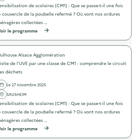
a
t
r
ensibilisation de scolaires (CM1) : Que se passe-t-il une fois
i
u
o
e couvercle de la poubelle refermé ? Où vont nos ordures
n
n
e
énagères collectées …
:
c
V
l
(
oir le programme
i
a
à
s
s
p
i
s
r
t
e
o
e
ulhouse Alsace Agglomération
d
p
d
e
o
e
isite de l'UVE par une classe de CM1 : comprendre le circuit
C
s
l
M
d
es déchets
’
1
e
U
:
l
V
Le 27 novembre 2025
c
'
E
o
a
p
SAUSHEIM
m
c
a
p
t
r
ensibilisation de scolaires (CM1) : Que se passe-t-il une fois
r
i
u
e
o
e couvercle de la poubelle refermé ? Où vont nos ordures
n
n
n
e
énagères collectées …
d
:
c
r
V
l
(
oir le programme
e
i
a
à
l
s
s
p