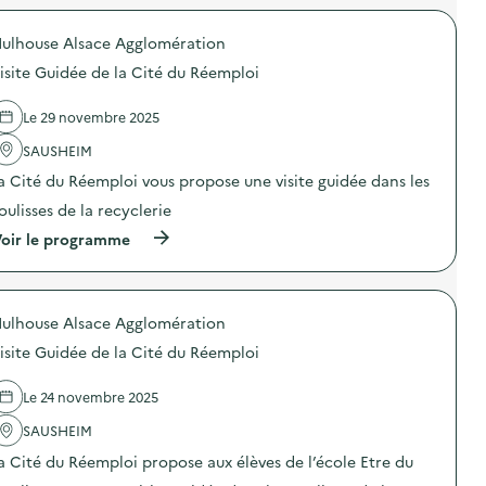
i
r
t
o
e
ulhouse Alsace Agglomération
p
d
o
e
isite Guidée de la Cité du Réemploi
s
l
d
’
e
Le 29 novembre 2025
U
l
V
'
SAUSHEIM
E
a
p
a Cité du Réemploi vous propose une visite guidée dans les
c
a
t
r
oulisses de la recyclerie
i
u
o
(
oir le programme
n
n
à
e
:
p
c
V
r
l
i
o
a
s
ulhouse Alsace Agglomération
p
s
i
o
s
isite Guidée de la Cité du Réemploi
t
s
e
e
d
d
d
e
Le 24 novembre 2025
e
e
l
C
l
'
SAUSHEIM
M
’
a
1
a Cité du Réemploi propose aux élèves de l’école Etre du
U
c
:
V
t