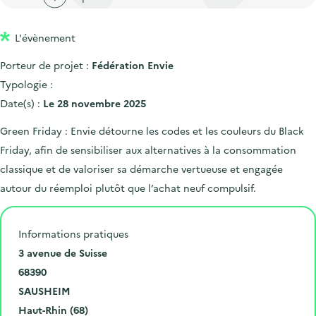
'
c
n
n
a
c
p
c
L'évènement
c
u
r
i
c
e
Porteur de projet :
Fédération Envie
i
p
u
i
Typologie :
n
a
e
l
Date(s) :
Le 28 novembre 2025
c
l
i
Green Friday : Envie détourne les codes et les couleurs du Black
i
l
Friday, afin de sensibiliser aux alternatives à la consommation
p
classique et de valoriser sa démarche vertueuse et engagée
a
autour du réemploi plutôt que l’achat neuf compulsif.
l
e
Informations pratiques
N
3 avenue de Suisse
u
C
68390
m
o
V
SAUSHEIM
é
d
i
D
Haut-Rhin (68)