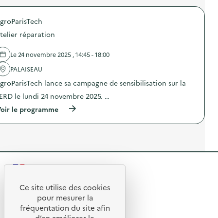
e
e
r
n
)
t
o
f
s
groParisTech
p
é
)
o
r
telier réparation
s
e
d
n
e
c
Le 24 novembre 2025 , 14:45 - 18:00
l
e
'
PALAISEAU
0
a
p
groParisTech lance sa campagne de sensibilisation sur la
c
l
t
a
ERD le lundi 24 novembre 2025. …
i
s
o
(
t
oir le programme
n
à
i
:
p
q
P
r
u
r
o
e
o
p
)
j
o
e
s
t
R
d
G
e
e
r
l
Ce site utilise des cookies
e
R
'
t
pour mesurer la
e
a
e
fréquentation du site afin
n
o
c
D
d’en améliorer le
t