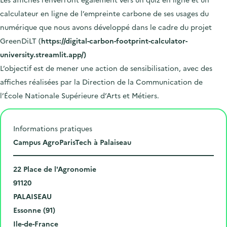
calculateur en ligne de l’empreinte carbone de ses usages du
numérique que nous avons développé dans le cadre du projet
GreenDiLT (
https://digital-carbon-footprint-calculator-
university.streamlit.app/)
L’objectif est de mener une action de sensibilisation, avec des
affiches réalisées par la Direction de la Communication de
l’École Nationale Supérieure d’Arts et Métiers.
Informations pratiques
L
Campus AgroParisTech à Palaiseau
i
N
e
22 Place de l'Agronomie
u
C
u
91120
m
o
V
d
PALAISEAU
é
d
i
D
e
Essonne (91)
r
e
l
é
R
l
Ile-de-France