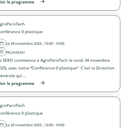
(
oir le programme
:
e
e
à
C
d
s
p
a
e
)
r
m
d
o
p
é
groParisTech
p
a
c
o
g
h
onférence 0 plastique
s
n
e
d
e
t
e
d
Le 24 novembre 2025 , 13:00 - 14:00
s
l
e
n
'
PALAISEAU
s
u
a
e
m
a SERD commence à AgroParisTech le lundi 24 novembre
c
n
é
t
s
r
025, avec notre “Conférence 0 plastique”. C’est la Direction
i
i
i
o
b
énérale qui …
q
n
i
u
(
oir le programme
:
l
e
à
C
i
s
p
a
s
)
r
m
a
o
p
t
groParisTech
p
a
i
o
g
o
onférence 0 plastique
s
n
n
d
e
a
e
d
Le 24 novembre 2025 , 13:00 - 14:00
u