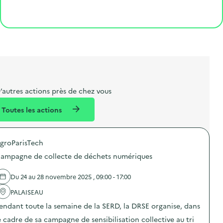
o
p
l
p
é
'
Cliquer pour afficher la carte
e
o
e
a
g
é
t
s
r
i
v
l
t
t
o
è
i
a
e
n
n
b
l
m
e
e
e
m
’autres actions près de chez vous
l
n
e
Toutes les actions
l
t
n
é
t
groParisTech
d
ampagne de collecte de déchets numériques
e
l
Du 24 au 28 novembre 2025 , 09:00 - 17:00
a
PALAISEAU
v
endant toute la semaine de la SERD, la DRSE organise, dans
o
e cadre de sa campagne de sensibilisation collective au tri