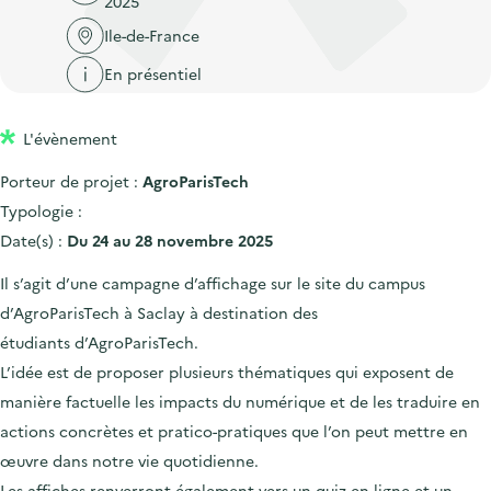
2025
'
c
n
n
a
Ile-de-France
c
p
c
c
u
En présentiel
r
i
c
e
i
p
u
i
L'évènement
n
a
e
l
c
l
i
Porteur de projet :
AgroParisTech
i
l
Typologie :
p
Date(s) :
Du 24 au 28 novembre 2025
a
Il s’agit d’une campagne d’affichage sur le site du campus
l
d’AgroParisTech à Saclay à destination des
e
étudiants d’AgroParisTech.
L’idée est de proposer plusieurs thématiques qui exposent de
manière factuelle les impacts du numérique et de les traduire en
actions concrètes et pratico-pratiques que l’on peut mettre en
œuvre dans notre vie quotidienne.
Les affiches renverront également vers un quiz en ligne et un