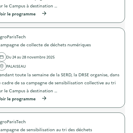
i
ur le Campus à destination …
e
(
oir le programme
à
p
r
o
groParisTech
p
o
ampagne de collecte de déchets numériques
s
d
e
Du 24 au 28 novembre 2025
l
'
PALAISEAU
a
endant toute la semaine de la SERD, la DRSE organise, dans
c
t
e cadre de sa campagne de sensibilisation collective au tri
i
o
ur le Campus à destination …
n
(
oir le programme
:
à
C
p
a
r
m
o
p
groParisTech
p
a
o
g
ampagne de sensibilisation au tri des déchets
s
n