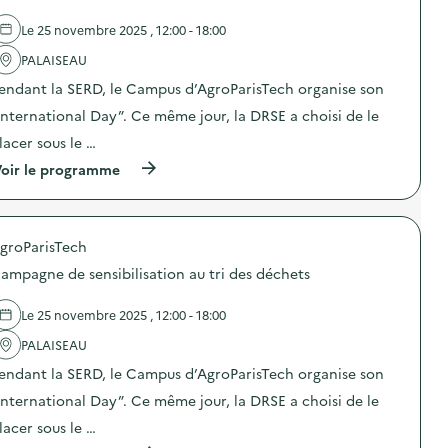
d
e
e
d
Le 25 novembre 2025 , 12:00 - 18:00
l
e
'
PALAISEAU
c
a
o
endant la SERD, le Campus d’AgroParisTech organise son
c
l
t
l
International Day”. Ce même jour, la DRSE a choisi de le
i
e
o
c
lacer sous le …
n
t
(
oir le programme
:
e
à
C
d
p
a
e
r
m
d
o
p
é
groParisTech
p
a
c
o
g
h
ampagne de sensibilisation au tri des déchets
s
n
e
d
e
t
e
d
Le 25 novembre 2025 , 12:00 - 18:00
s
l
e
n
'
PALAISEAU
c
u
a
o
m
endant la SERD, le Campus d’AgroParisTech organise son
c
l
é
t
l
r
International Day”. Ce même jour, la DRSE a choisi de le
i
e
i
o
c
lacer sous le …
q
n
t
u