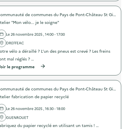
p
x
r
p
o
o
Communauté de communes du Pays de Pont-Château St Gildas des Bois
p
s
o
i
telier "Mon vélo... je le soigne"
s
t
d
i
e
o
Le 26 novembre 2025 , 14:00 - 17:00
l
n
'
DREFFEAC
d
a
’
otre vélo a déraillé ? L’un des pneus est crevé ? Les freins
c
o
t
b
ont mal réglés ? …
i
j
o
(
e
oir le programme
n
à
t
:
p
s
P
r
d
o
o
é
r
Communauté de communes du Pays de Pont-Château St Gildas des Bois
p
t
t
o
o
telier fabrication de papier recyclé
e
s
u
s
d
r
o
e
n
Le 26 novembre 2025 , 16:30 - 18:00
u
l
é
v
'
s
GUENROUET
e
a
)
abriquez du papier recyclé en utilisant un tamis ! …
r
c