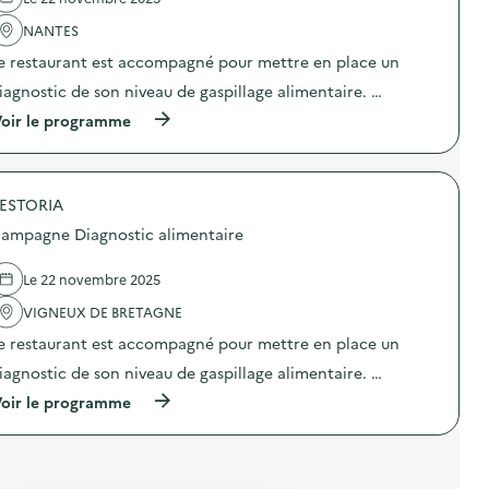
m
g
l
b
u
n
'
NANTES
r
n
e
a
i
a
”
e restaurant est accompagné pour mettre en place un
c
c
l
)
t
a
iagnostic de son niveau de gaspillage alimentaire. …
)
i
t
o
(
i
oir le programme
n
à
o
:
p
n
P
r
d
r
o
e
o
ESTORIA
p
p
j
o
a
ampagne Diagnostic alimentaire
e
s
p
c
d
i
t
e
e
Le 22 novembre 2025
i
l
r
o
'
r
VIGNEUX DE BRETAGNE
n
a
e
e restaurant est accompagné pour mettre en place un
-
c
c
c
t
y
iagnostic de son niveau de gaspillage alimentaire. …
o
i
c
n
o
l
(
oir le programme
f
n
é
à
é
:
)
p
r
C
r
e
a
o
n
m
p