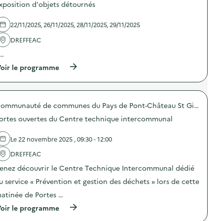
xposition d'objets détournés
s
d
e
22/11/2025, 26/11/2025, 28/11/2025, 29/11/2025
l
'
DREFFEAC
a
…
c
t
(
oir le programme
i
à
o
p
n
r
:
o
B
Communauté de communes du Pays de Pont-Château St Gildas des Bois
p
I
o
B
ortes ouvertes du Centre technique intercommunal
s
L
d
I
e
Le 22 novembre 2025 , 09:30 - 12:00
’
l
O
'
DREFFEAC
C
a
C
enez découvrir le Centre Technique Intercommunal dédié
c
A
t
u service « Prévention et gestion des déchets » lors de cette
Z
i
)
o
atinée de Portes …
n
(
oir le programme
:
à
E