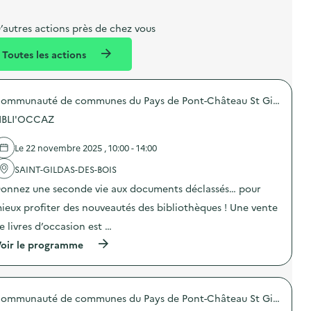
b
l
m
e
e
e
m
’autres actions près de chez vous
l
n
e
Toutes les actions
l
t
n
é
t
Communauté de communes du Pays de Pont-Château St Gildas des Bois
d
IBLI'OCCAZ
e
l
Le 22 novembre 2025 , 10:00 - 14:00
a
SAINT-GILDAS-DES-BOIS
v
onnez une seconde vie aux documents déclassés… pour
o
ieux profiter des nouveautés des bibliothèques ! Une vente
i
e livres d’occasion est …
e
(
oir le programme
à
p
r
o
Communauté de communes du Pays de Pont-Château St Gildas des Bois
p
o