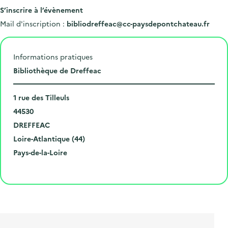
S’inscrire à l’évènement
Mail d'inscription :
bibliodreffeac@cc-paysdepontchateau.fr
Informations pratiques
L
Bibliothèque de Dreffeac
i
N
e
1 rue des Tilleuls
u
C
u
44530
m
o
V
d
DREFFEAC
é
d
i
D
e
Loire-Atlantique (44)
r
e
l
é
R
l
Pays-de-la-Loire
o
p
l
p
é
'
Cliquer pour afficher la carte
e
o
e
a
g
é
t
s
r
i
v
l
t
t
o
è
i
a
e
n
n