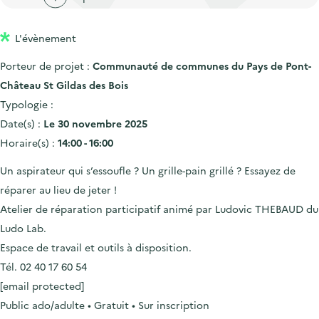
'
c
n
n
a
c
p
c
L'évènement
c
u
r
i
c
e
Porteur de projet :
Communauté de communes du Pays de Pont-
i
p
u
i
Château St Gildas des Bois
n
a
e
l
Typologie :
c
l
i
Date(s) :
Le 30 novembre 2025
i
l
Horaire(s) :
14:00 - 16:00
p
Un aspirateur qui s’essoufle ? Un grille-pain grillé ? Essayez de
a
réparer au lieu de jeter !
l
Atelier de réparation participatif animé par Ludovic THEBAUD du
e
Ludo Lab.
Espace de travail et outils à disposition.
Tél. 02 40 17 60 54
[email protected]
Public ado/adulte • Gratuit • Sur inscription