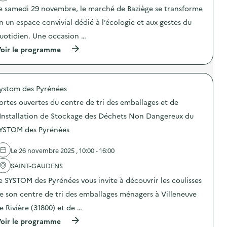
a
e samedi 29 novembre, le marché de Baziège se transforme
c
t
n un espace convivial dédié à l’écologie et aux gestes du
i
o
uotidien. Une occasion …
n
(
oir le programme
:
à
C
p
a
r
m
o
p
ystom des Pyrénées
p
a
o
g
ortes ouvertes du centre de tri des emballages et de
s
n
d
e
'Installation de Stockage des Déchets Non Dangereux du
e
d
YSTOM des Pyrénées
l
e
'
c
a
o
Le 26 novembre 2025 , 10:00 - 16:00
c
m
t
m
SAINT-GAUDENS
i
u
o
n
e SYSTOM des Pyrénées vous invite à découvrir les coulisses
n
i
e son centre de tri des emballages ménagers à Villeneuve
:
c
D
a
e Rivière (31800) et de …
e
t
s
i
(
oir le programme
g