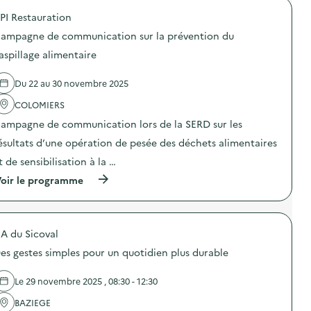
é
t
PI Restauration
d
ampagne de communication sur la prévention du
e
aspillage alimentaire
l
a
Du 22 au 30 novembre 2025
v
COLOMIERS
o
ampagne de communication lors de la SERD sur les
i
ésultats d’une opération de pesée des déchets alimentaires
e
t de sensibilisation à la …
(
oir le programme
à
p
r
o
A du Sicoval
p
o
es gestes simples pour un quotidien plus durable
s
d
e
Le 29 novembre 2025 , 08:30 - 12:30
l
'
BAZIEGE