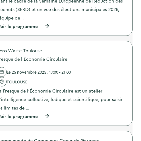
ans le cadre de la Semaine Européenne de Réduction des
e
r
i
l
a
t
o
échets (SERD) et en vue des élections municipales 2026,
u
l
e
n
s
i
s
’équipe de …
:
d
m
d
A
u
e
(
u
oir le programme
t
r
n
à
c
e
a
t
p
e
l
b
a
r
n
i
l
i
o
t
e
e
ero Waste Toulouse
r
p
r
r
)
e
o
e
d
resque de l'Économie Circulaire
)
s
d
e
d
e
c
e
t
Le 25 novembre 2025 , 17:00 - 21:00
u
l
r
i
'
i
TOULOUSE
s
a
d
i
a Fresque de l’Économie Circulaire est un atelier
c
e
n
t
s
e
’intelligence collective, ludique et scientifique, pour saisir
i
e
v
o
m
es limites de …
é
n
b
g
(
oir le programme
:
a
é
à
L
l
t
p
a
l
a
r
S
a
l
o
E
g
e
ommunauté de Communes Coeur de Garonne
p