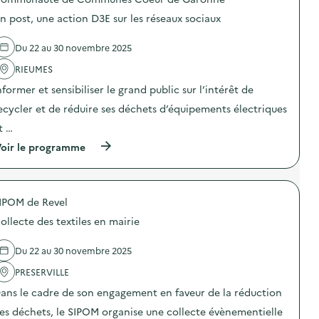
R
e
)
o
D
s
n post, une action D3E sur les réseaux sociaux
s
F
e
d
o
t
e
l
d
Du 22 au 30 novembre 2025
l
l
e
'
RIEUMES
e
l
a
a
’
nformer et sensibiliser le grand public sur l’intérêt de
c
u
I
t
x
n
ecycler et de réduire ses déchets d’équipements électriques
i
H
s
o
e
t …
t
n
r
a
(
oir le programme
:
b
l
à
F
e
l
p
r
s
a
r
e
F
t
o
s
o
i
IPOM de Revel
p
q
l
o
o
u
l
n
ollecte des textiles en mairie
s
e
e
d
d
d
s
e
e
e
Du 22 au 30 novembre 2025
:
S
l
l
T
t
'
PRESERVILLE
’
a
o
a
É
b
c
ans le cadre de son engagement en faveur de la réduction
c
c
l
k
t
o
e
a
es déchets, le SIPOM organise une collecte évènementielle
i
n