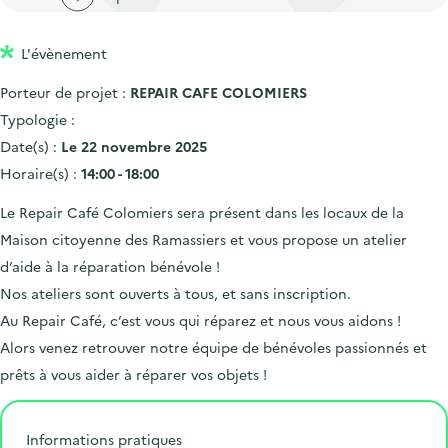
'
c
n
n
a
c
p
c
L'évènement
c
u
r
i
c
e
Porteur de projet :
REPAIR CAFE COLOMIERS
i
p
u
i
Typologie :
n
a
e
l
Date(s) :
Le 22 novembre 2025
c
l
i
Horaire(s) :
14:00 - 18:00
i
l
Le Repair Café Colomiers sera présent dans les locaux de la
p
Maison citoyenne des Ramassiers et vous propose un atelier
a
d’aide à la réparation bénévole !
l
Nos ateliers sont ouverts à tous, et sans inscription.
e
Au Repair Café, c’est vous qui réparez et nous vous aidons !
Alors venez retrouver notre équipe de bénévoles passionnés et
prêts à vous aider à réparer vos objets !
Informations pratiques