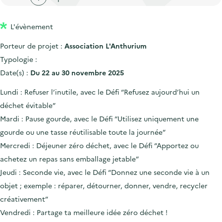
'
c
n
n
a
c
p
c
L'évènement
c
u
r
i
c
e
Porteur de projet :
Association L'Anthurium
i
p
u
i
Typologie :
n
a
e
l
Date(s) :
Du 22 au 30 novembre 2025
c
l
i
Lundi : Refuser l’inutile, avec le Défi “Refusez aujourd’hui un
i
l
déchet évitable”
p
Mardi : Pause gourde, avec le Défi “Utilisez uniquement une
a
gourde ou une tasse réutilisable toute la journée”
l
Mercredi : Déjeuner zéro déchet, avec le Défi “Apportez ou
e
achetez un repas sans emballage jetable”
Jeudi : Seconde vie, avec le Défi “Donnez une seconde vie à un
objet ; exemple : réparer, détourner, donner, vendre, recycler
créativement”
Vendredi : Partage ta meilleure idée zéro déchet !