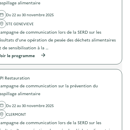
s
d
g
aspillage alimentaire
e
,
e
a
c
ç
l
s
o
Du 22 au 30 novembre 2025
a
'
p
m
d
a
i
m
STE GENEVIEVE
é
c
»
u
b
t
)
n
ampagne de communication lors de la SERD sur les
o
i
i
r
o
ésultats d’une opération de pesée des déchets alimentaires
c
d
n
a
t de sensibilisation à la …
e
:
t
”
C
i
(
oir le programme
)
a
o
à
m
n
p
p
s
r
a
u
o
g
PI Restauration
r
p
n
l
o
e
ampagne de communication sur la prévention du
a
s
d
p
d
aspillage alimentaire
e
r
e
c
é
l
o
Du 22 au 30 novembre 2025
v
'
m
e
a
m
CLERMONT
n
c
u
t
t
n
ampagne de communication lors de la SERD sur les
i
i
i
o
o