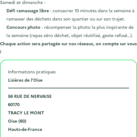
Samedi et dimanche :
Défi ramassage libre
: consacrer 10 minutes dans la semaine à
ramasser des déchets dans son quartier ou sur son trajet.
Concours photo
: récompenser la photo la plus inspirante de
la semaine (repas zéro déchet, objet réutilisé, geste refusé…).
Chaque action sera partagée sur nos réseaux, on compte sur vous
!
Informations pratiques
L
Lisières de l'Oise
i
N
e
56 RUE DE NERVAISE
u
C
u
60170
m
o
V
d
TRACY LE MONT
é
d
i
D
e
Oise (60)
r
e
l
é
R
l
Hauts-de-France