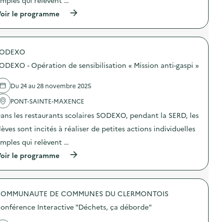
imples qui relèvent …
e
(
oir le programme
à
p
r
o
SODEXO
p
o
ODEXO - Opération de sensibilisation « Mission anti-gaspi »
s
d
e
Du 24 au 28 novembre 2025
l
'
PONT-SAINTE-MAXENCE
a
ans les restaurants scolaires SODEXO, pendant la SERD, les
c
t
lèves sont incités à réaliser de petites actions individuelles
i
o
imples qui relèvent …
n
(
oir le programme
:
à
S
p
O
r
D
o
E
OMMUNAUTE DE COMMUNES DU CLERMONTOIS
p
X
o
O
onférence Interactive "Déchets, ça déborde"
s
–
d
O