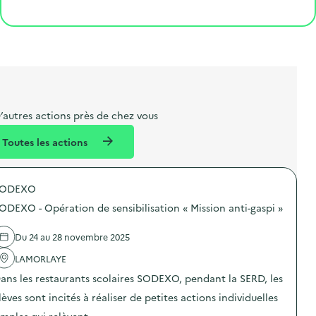
o
p
l
p
é
'
Cliquer pour afficher la carte
e
o
e
a
g
é
t
s
r
i
v
l
t
t
o
è
i
a
e
n
n
b
l
m
e
e
e
m
’autres actions près de chez vous
l
n
e
Toutes les actions
l
t
n
é
t
SODEXO
d
ODEXO - Opération de sensibilisation « Mission anti-gaspi »
e
l
Du 24 au 28 novembre 2025
a
LAMORLAYE
v
ans les restaurants scolaires SODEXO, pendant la SERD, les
o
lèves sont incités à réaliser de petites actions individuelles
i