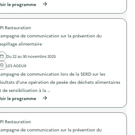
C
s
s
(
oir le programme
o
e
s
à
n
n
i
p
f
s
o
r
é
i
n
o
r
b
a
PI Restauration
p
e
i
n
o
n
ampagne de communication sur la prévention du
l
t
s
c
i
i
d
aspillage alimentaire
e
s
-
e
I
a
g
l
n
t
a
Du 22 au 30 novembre 2025
'
t
i
s
a
e
o
p
LES AGEUX
c
r
n
i
t
a
ampagne de communication lors de la SERD sur les
«
»
i
c
M
)
o
ésultats d’une opération de pesée des déchets alimentaires
t
i
n
i
s
t de sensibilisation à la …
:
v
s
C
e
(
oir le programme
i
a
“
à
o
m
D
p
n
p
é
r
a
a
c
o
n
g
PI Restauration
h
p
t
n
e
o
i
e
ampagne de communication sur la prévention du
t
s
-
d