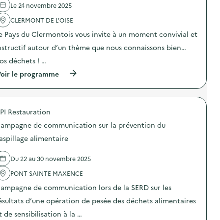
e
p
Le 24 novembre 2025
l
é
'
CLERMONT DE L'OISE
r
a
a
e Pays du Clermontois vous invite à un moment convivial et
c
t
t
i
nstructif autour d’un thème que nous connaissons bien…
i
o
o
n
os déchets ! …
n
d
(
oir le programme
:
e
à
S
s
p
O
e
r
D
n
o
E
s
PI Restauration
p
X
i
o
O
b
ampagne de communication sur la prévention du
s
–
i
d
O
aspillage alimentaire
l
e
p
i
l
é
s
Du 22 au 30 novembre 2025
'
r
a
a
a
t
PONT SAINTE MAXENCE
c
t
i
t
i
o
ampagne de communication lors de la SERD sur les
i
o
n
o
n
ésultats d’une opération de pesée des déchets alimentaires
«
n
d
M
t de sensibilisation à la …
:
e
i