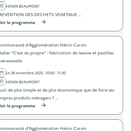
l
u
G
'
HENIN BEAUMONT
t
r
a
u
e
REVENTION DES DECHETS VEGETAUX …
c
r
e
t
e
n
(
oir le programme
i
:
F
à
o
f
r
p
n
a
i
r
:
b
d
o
A
r
ommunauté d'Agglomération Hénin Carvin
a
p
t
i
y
o
e
telier "C’est du propre" : fabrication de lessive et pastilles
c
”
s
l
a
)
d
ave-vaisselle
i
t
e
e
i
l
r
o
Le 26 novembre 2025 , 10:00 - 11:30
'
“
n
a
Ç
d
HENIN BEAUMONT
c
a
’
t
uoi de plus simple et de plus économique que de faire ses
s
u
i
e
n
o
ropres produits ménagers ? …
n
s
n
t
a
(
oir le programme
:
l
c
à
A
e
à
p
t
p
b
r
e
r
a
o
l
o
ommunauté d'Agglomération Hénin Carvin
g
p
i