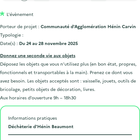
'
c
n
n
a
c
L'évènement
p
c
c
u
r
i
c
Porteur de projet :
Communauté d'Agglomération Hénin Carvin
e
i
p
u
Typologie :
i
n
a
e
Date(s) :
Du 24 au 28 novembre 2025
l
c
l
i
Donnez une seconde vie aux objets
i
l
Déposez les objets que vous n’utilisez plus (en bon état, propres,
p
fonctionnels et transportables à la main). Prenez ce dont vous
a
avez besoin. Les objets acceptés sont : vaisselle, jouets, outils de
l
bricolage, petits objets de décoration, livres.
e
Aux horaires d’ouverture 9h – 18h30
Informations pratiques
L
Déchèterie d'Hénin Beaumont
i