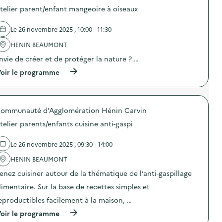
p
u
o
e
telier parent/enfant mangeoire à oiseaux
r
e
s
r
e
t
d
T
”
t
e
r
Le 26 novembre 2025 , 10:00 - 11:30
:
e
l
e
f
e
'
HENIN BEAUMONT
s
a
t
a
s
b
nvie de créer et de protéger la nature ? …
/
c
a
r
o
t
g
(
oir le programme
i
u
i
e
à
c
d
o
d
p
a
’
n
e
r
t
u
:
s
o
i
n
A
a
ommunauté d'Agglomération Hénin Carvin
p
o
t
t
u
o
n
o
e
telier parents/enfants cuisine anti-gaspi
l
s
d
t
l
e
d
e
e
i
–
e
Le 26 novembre 2025 , 09:30 - 14:00
p
b
e
R
l
r
a
r
E
'
HENIN BEAUMONT
o
g
“
C
a
d
)
C
U
enez cuisiner autour de la thématique de l’anti-gaspillage
c
u
’
P
t
i
limentaire. Sur la base de recettes simples et
e
’
i
t
s
)
o
eproductibles facilement à la maison, …
s
t
n
m
d
(
oir le programme
:
é
u
à
A