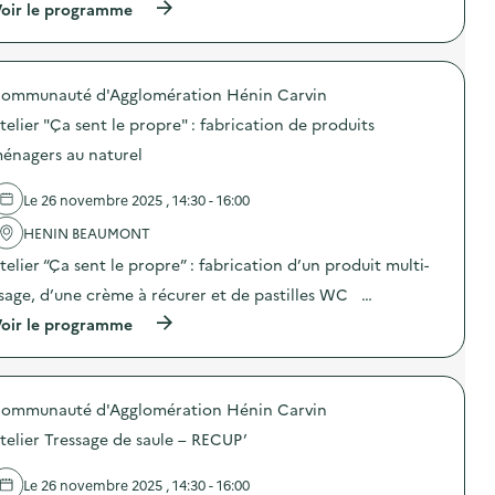
(
oir le programme
:
à
O
p
p
r
é
o
r
ommunauté d'Agglomération Hénin Carvin
p
a
o
t
telier "Ça sent le propre" : fabrication de produits
s
i
d
o
énagers au naturel
e
n
l
d
Le 26 novembre 2025 , 14:30 - 16:00
'
e
a
s
HENIN BEAUMONT
c
e
t
n
telier “Ça sent le propre” : fabrication d’un produit multi-
i
s
o
i
sage, d’une crème à récurer et de pastilles WC …
n
b
(
oir le programme
:
i
à
A
l
p
t
i
r
e
s
o
l
a
ommunauté d'Agglomération Hénin Carvin
p
i
t
o
e
i
telier Tressage de saule – RECUP’
s
r
o
d
c
n
e
o
Le 26 novembre 2025 , 14:30 - 16:00
“