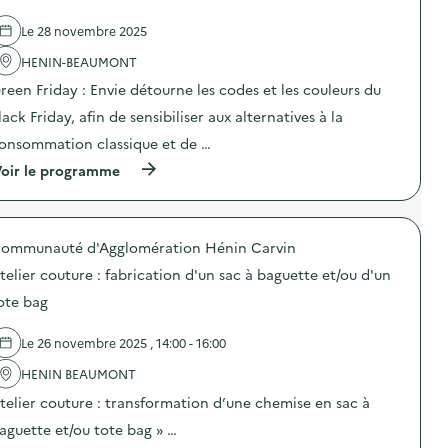
l
Le 28 novembre 2025
a
HENIN-BEAUMONT
v
reen Friday : Envie détourne les codes et les couleurs du
o
lack Friday, afin de sensibiliser aux alternatives à la
i
onsommation classique et de …
e
(
oir le programme
à
p
r
o
ommunauté d'Agglomération Hénin Carvin
p
o
telier couture : fabrication d'un sac à baguette et/ou d'un
s
d
ote bag
e
l
Le 26 novembre 2025 , 14:00 - 16:00
'
a
HENIN BEAUMONT
c
t
telier couture : transformation d’une chemise en sac à
i
o
aguette et/ou tote bag » …
n