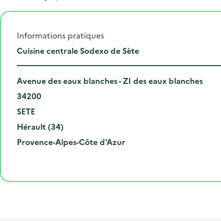
Informations pratiques
L
Cuisine centrale Sodexo de Sète
i
N
e
Avenue des eaux blanches - ZI des eaux blanches
u
C
u
34200
m
o
V
d
SETE
é
d
i
D
e
Hérault (34)
r
e
l
é
R
l
Provence-Alpes-Côte d'Azur
o
p
l
p
é
'
e
o
e
a
g
é
t
s
r
i
v
l
t
t
o
è
i
a
e
n
n