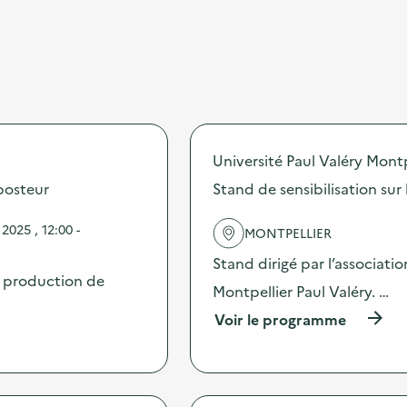
Université Paul Valéry Montp
posteur
Stand de sensibilisation sur
025 , 12:00 -
MONTPELLIER
Stand dirigé par l’associati
a production de
Montpellier Paul Valéry. …
(
Voir le programme
à
p
r
o
p