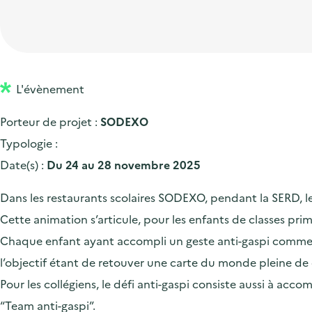
t
p
'
e
i
r
a
d
o
i
c
'
n
n
c
a
p
c
L'évènement
u
c
r
i
e
Porteur de projet :
SODEXO
c
i
p
i
Typologie :
u
n
a
l
Date(s) :
Du 24 au 28 novembre 2025
e
c
l
i
i
Dans les restaurants scolaires SODEXO, pendant la SERD, les é
l
p
Cette animation s’articule, pour les enfants de classes pri
a
Chaque enfant ayant accompli un geste anti-gaspi comme fin
l
l’objectif étant de retouver une carte du monde pleine de 
e
Pour les collégiens, le défi anti-gaspi consiste aussi à acc
“Team anti-gaspi”.