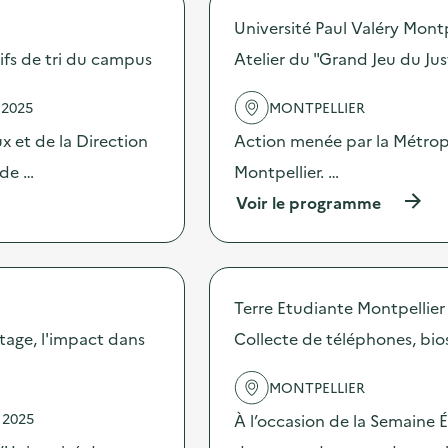
o
Université Paul Valéry Montp
s
d
itifs de tri du campus
Atelier du "Grand Jeu du Jus
e
l
 2025
MONTPELLIER
'
a
 et de la Direction
Action menée par la Métropo
c
t
 de …
Montpellier. …
i
(
Voir le programme
o
à
n
p
:
r
S
o
t
p
a
Terre Etudiante Montpellier
o
n
s
tage, l'impact dans
Collecte de téléphones, bios
d
d
d
e
e
MONTPELLIER
l
s
'
e
 2025
À l’occasion de la Semaine 
a
n
c