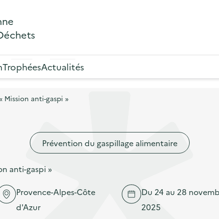
nne
 Déchets
n
Trophées
Actualités
 Mission anti-gaspi »
Prévention du gaspillage alimentaire
n anti-gaspi »
Provence-Alpes-Côte
Du 24 au 28 novemb
d'Azur
2025