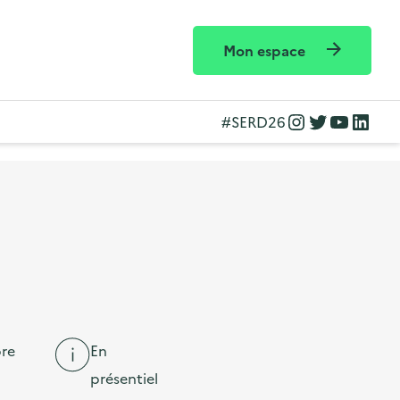
Mon espace
Instagram
Twitter
YouTube
LinkedIn
#SERD26
re
En
présentiel