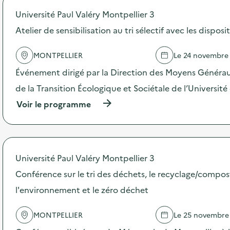
p
Université Paul Valéry Montpellier 3
o
s
Atelier de sensibilisation au tri sélectif avec les dispos
d
e
MONTPELLIER
Le 24 novembre
l
'
Événement dirigé par la Direction des Moyens Généraux
a
c
de la Transition Écologique et Sociétale de l’Université
t
(
Voir le programme
i
à
o
p
n
r
:
o
A
p
t
Université Paul Valéry Montpellier 3
o
e
s
Conférence sur le tri des déchets, le recyclage/compos
l
d
i
l'environnement et le zéro déchet
e
e
l
r
'
é
MONTPELLIER
Le 25 novembre
a
c
c