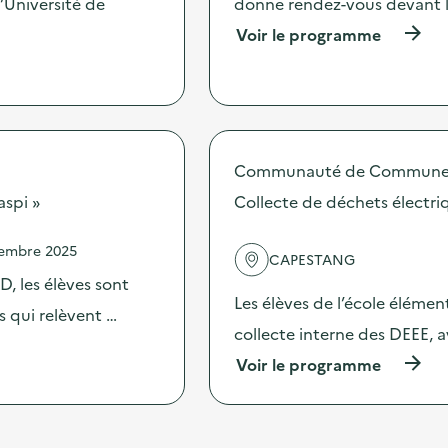
’Université de
donne rendez-vous devant l
s
t
i
(
Voir le programme
i
b
à
o
i
p
n
l
r
:
i
o
A
s
p
t
a
o
e
t
s
Communauté de Communes
l
i
d
i
o
aspi »
Collecte de déchets électriq
e
e
n
l
r
s
'
d
vembre 2025
u
CAPESTANG
a
u
r
c
, les élèves sont
“
l
t
Les élèves de l’école élémen
G
a
es qui relèvent …
i
r
r
collecte interne des DEEE, a
o
a
é
n
n
(
Voir le programme
d
:
d
à
u
C
J
p
c
o
e
r
t
l
u
o
i