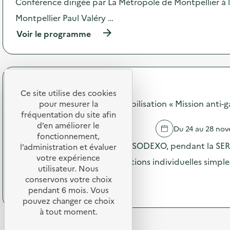
Conférence dirigée par La Métropole de Montpellier à l
o
t
g
Montpellier Paul Valéry …
i
e
o
s
(
Voir le programme
n
t
à
:
e
p
A
s
r
t
a
o
e
u
p
SODEXO
l
b
o
Ce site utilise des cookies
i
u
s
SODEXO - Opération de sensibilisation « Mission anti-g
pour mesurer la
e
r
d
fréquentation du site afin
r
e
e
d’en améliorer le
d
MONTPELLIER
Du 24 au 28 no
a
l
fonctionnement,
e
u
'
Dans les restaurants scolaires SODEXO, pendant la SERD
s
l’administration et évaluer
e
a
e
votre expérience
t
c
incités à réaliser de petites actions individuelles simpl
n
i
utilisateur. Nous
t
s
(
Voir le programme
n
i
conservons votre choix
i
à
a
o
pendant 6 mois. Vous
b
p
u
n
pouvez changer ce choix
i
r
g
:
à tout moment.
l
o
u
C
i
p
r
o