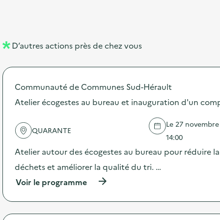
b
l
m
e
e
e
m
l
n
e
D’autres actions près de chez vous
l
t
n
é
t
Communauté de Communes Sud-Hérault
d
Atelier écogestes au bureau et inauguration d'un com
e
l
Le 27 novembre 2
QUARANTE
a
14:00
v
Atelier autour des écogestes au bureau pour réduire l
o
déchets et améliorer la qualité du tri. …
i
(
Voir le programme
à
e
p
r
o