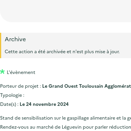
t
p
'
e
i
r
a
d
o
i
c
'
n
n
c
a
p
c
Archive
u
c
r
i
e
Cette action a été archivée et n'est plus mise à jour.
c
i
p
i
u
n
a
l
e
L'évènement
c
l
i
i
Porteur de projet :
Le Grand Ouest Toulousain Agglomérat
l
p
Typologie :
a
Date(s) :
Le 24 novembre 2024
l
Stand de sensibilisation sur le gaspillage alimentaire et la
e
Rendez-vous au marché de Léguevin pour parler réduction d