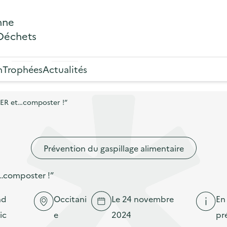
nne
 Déchets
n
Trophées
Actualités
R et…composter !”
Prévention du gaspillage alimentaire
composter !”
nd
Occitani
Le 24 novembre
En
ic
e
2024
pr