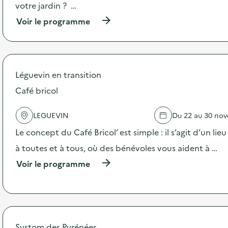
o
votre jardin ? …
i
(
Voir le programme
à
e
p
r
o
p
Léguevin en transition
o
s
Café bricol
d
e
LEGUEVIN
Du 22 au 30 no
l
'
Le concept du Café Bricol’ est simple : il s’agit d’un li
a
c
à toutes et à tous, où des bénévoles vous aident à …
t
(
Voir le programme
i
à
o
p
n
r
:
o
A
p
n
o
i
Systom des Pyrénées