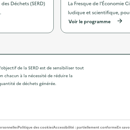
 des Déchets (SERD)
La Fresque de l’Économie Circ
m
n
p
:
…
ludique et scientifique, pour 
l
A
e
t
(
Voir le programme
s
e
à
p
l
p
o
i
r
u
e
o
r
r
p
u
d
o
n
e
s
q
c
d
’objectif de la SERD est de sensibiliser tout
u
u
e
o
un chacun à la nécessité de réduire la
i
l
t
s
'
quantité de déchets générée.
i
i
a
d
n
c
i
e
t
e
v
i
n
é
o
p
g
n
l
é
:
u
t
F
rsonnelles
Politique des cookies
Accessibilité : partiellement conforme
En savoi