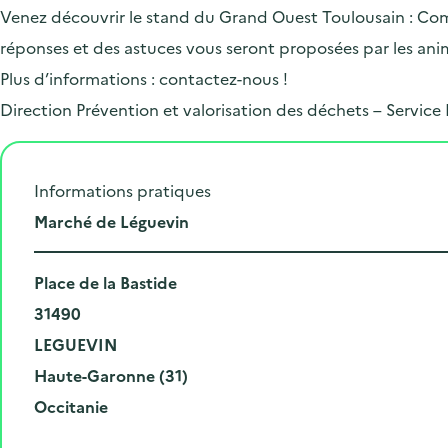
Venez découvrir le stand du Grand Ouest Toulousain : Comm
réponses et des astuces vous seront proposées par les ani
Plus d’informations : contactez-nous !
Direction Prévention et valorisation des déchets – Service
Informations pratiques
L
Marché de Léguevin
i
N
e
Place de la Bastide
u
C
u
31490
m
o
V
d
LEGUEVIN
é
d
i
D
e
Haute-Garonne (31)
r
e
l
é
R
l
Occitanie
o
p
l
p
é
'