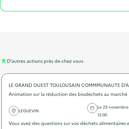
e
o
e
a
g
é
t
s
r
i
v
l
t
t
o
è
i
a
e
n
n
b
l
m
e
e
e
m
l
n
e
D’autres actions près de chez vous
l
t
n
é
t
LE GRAND OUEST TOULOUSAIN COMMMUNAUTE D'
d
Animation sur la réduction des biodéchets au marché
e
l
Le 23 novembre 
LEGUEVIN
a
12:00
v
Vous avez des questions sur vos déchets alimentaires e