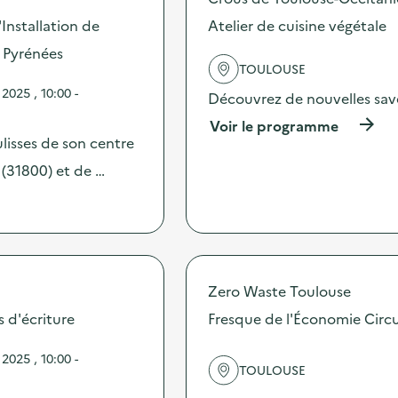
o
t
s
'Installation de
Atelier de cuisine végétale
u
d
i
 Pyrénées
e
t
TOULOUSE
l
e
'
025 , 10:00 -
r
Découvrez de nouvelles save
a
i
c
(
Voir le programme
e
t
à
lisses de son centre
)
i
p
 (31800) et de …
o
r
n
o
:
p
D
o
e
s
s
d
g
e
Zero Waste Toulouse
e
l
s
'
s d'écriture
Fresque de l'Économie Circu
t
a
e
c
025 , 10:00 -
s
t
TOULOUSE
s
i
i
o