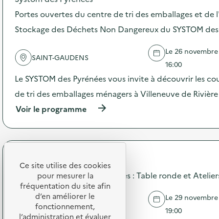
s
m
d
Portes ouvertes du centre de tri des emballages et de l
a
e
t
Stockage des Déchets Non Dangereux du SYSTOM des
l
i
'
o
a
n
Le 26 novembre 2
SAINT-GAUDENS
c
s
16:00
t
u
i
Le SYSTOM des Pyrénées vous invite à découvrir les cou
r
o
l
de tri des emballages ménagers à Villeneuve de Rivière
n
a
:
r
(
Voir le programme
C
é
à
a
d
p
f
u
r
é
c
o
b
t
p
Zero Waste Toulouse
r
i
o
Ce site utilise des cookies
i
o
s
La SERD Folle aux Herbes Folles : Table ronde et Atelier
pour mesurer la
c
n
d
fréquentation du site afin
o
d
e
d’en améliorer le
l
Le 29 novembre 2
e
l
TOULOUSE
fonctionnement,
)
s
'
19:00
l’administration et évaluer
b