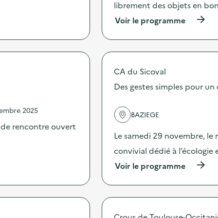
librement des objets en bon é
(
Voir le programme
à
p
r
o
p
CA du Sicoval
o
s
Des gestes simples pour un 
d
e
vembre 2025
l
BAZIEGE
'
eu de rencontre ouvert
a
Le samedi 29 novembre, le 
c
t
convivial dédié à l’écologie
i
(
Voir le programme
o
à
n
p
:
r
G
o
r
p
a
Crous de Toulouse-Occitani