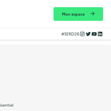
Mon espace
Instagram
Twitter
YouTube
LinkedIn
#SERD26
ésentiel