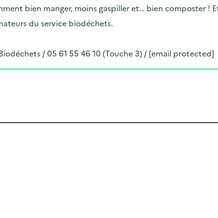
ent bien manger, moins gaspiller et… bien composter ! Et s
mateurs du service biodéchets.
 Biodéchets / 05 61 55 46 10 (Touche 3) /
[email protected]
Cliquer pour afficher la carte