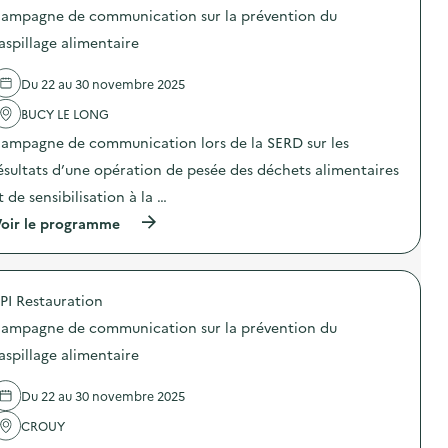
o
e
ampagne de communication sur la prévention du
s
d
d
aspillage alimentaire
e
e
c
l
o
Du 22 au 30 novembre 2025
'
m
a
m
BUCY LE LONG
c
u
t
n
ampagne de communication lors de la SERD sur les
i
i
o
ésultats d’une opération de pesée des déchets alimentaires
c
n
a
t de sensibilisation à la …
:
t
C
i
(
oir le programme
a
o
à
m
n
p
p
s
r
a
u
o
g
PI Restauration
r
p
n
l
o
e
ampagne de communication sur la prévention du
a
s
d
p
d
aspillage alimentaire
e
r
e
c
é
l
o
Du 22 au 30 novembre 2025
v
'
m
e
a
m
CROUY
n
c
u
t
t