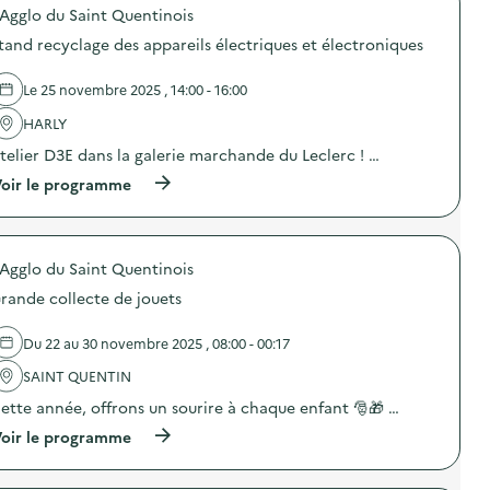
'Agglo du Saint Quentinois
p
o
tand recyclage des appareils électriques et électroniques
s
d
e
Le 25 novembre 2025 , 14:00 - 16:00
l
'
HARLY
a
telier D3E dans la galerie marchande du Leclerc ! …
c
t
(
oir le programme
i
à
o
p
n
r
:
o
T
'Agglo du Saint Quentinois
p
r
o
o
rande collecte de jouets
s
c
d
e
e
Du 22 au 30 novembre 2025 , 08:00 - 00:17
n
l
t
'
SAINT QUENTIN
r
a
e
ette année, offrons un sourire à chaque enfant 🎅🎁 …
c
c
t
(
oir le programme
o
i
à
l
o
p
l
n
r
è