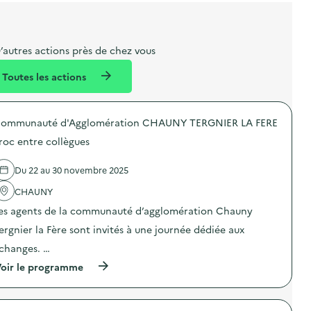
i
a
e
n
n
b
l
m
e
e
e
m
’autres actions près de chez vous
l
n
e
Toutes les actions
l
t
n
é
t
ommunauté d'Agglomération CHAUNY TERGNIER LA FERE
d
roc entre collègues
e
l
Du 22 au 30 novembre 2025
a
CHAUNY
v
es agents de la communauté d’agglomération Chauny
o
ergnier la Fère sont invités à une journée dédiée aux
i
changes. …
e
(
oir le programme
à
p
r
o