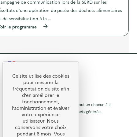
n
ampagne de communication lors de la SERD sur les
i
i
i
o
o
ésultats d’une opération de pesée des déchets alimentaires
c
n
n
a
t de sensibilisation à la …
d
:
t
u
C
i
(
oir le programme
g
a
o
à
a
m
n
p
s
p
s
r
p
a
u
o
i
g
r
p
l
n
l
o
l
e
a
s
a
d
R
p
d
g
e
r
e
e
c
e
é
l
Ce site utilise des cookies
a
o
R
v
'
t
pour mesurer la
l
m
e
a
i
m
e
fréquentation du site afin
o
n
c
m
u
t
d’en améliorer le
t
t
e
n
u
© 2026 SERD
i
i
fonctionnement,
n
i
o
o
o
L’objectif de la SERD est de sensibiliser tout un chacun à la
r
t
c
l’administration et évaluer
n
n
a
a
nécessité de réduire la quantité de déchets générée.
u
votre expérience
d
à
:
i
t
SUIVEZ-NOUS
u
C
utilisateur. Nous
r
r
i
l
g
a
e
o
conservons votre choix
a
m
à
X (anciennement Twitter)
a
)
n
pendant 6 mois. Vous
s
p
s