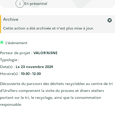
'
c
En présentiel
n
n
a
c
p
c
c
u
Archive
r
i
c
F
e
i
p
e
Cette action a été archivée et n'est plus mise à jour.
u
i
r
n
a
e
l
m
c
l
i
L'évènement
e
i
r
l
Porteur de projet :
VALOR'AISNE
l
p
'
Typologie :
a
a
Date(s) :
Le 23 novembre 2024
l
l
Horaire(s) :
10:30 - 12:30
e
e
r
Découverte du parcours des déchets recyclables au centre de tri
t
e
d’Urvillers comprenant la visite du process et divers ateliers
.
portant sur le tri, le recyclage, ainsi que la consommation
responsable.