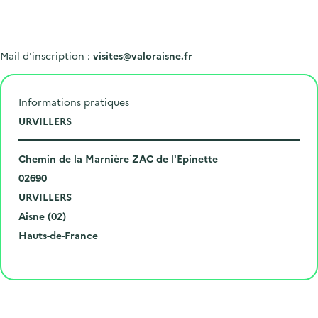
Mail d'inscription :
visites@valoraisne.fr
Informations pratiques
L
URVILLERS
i
N
e
Chemin de la Marnière ZAC de l'Epinette
u
C
u
02690
m
o
V
d
URVILLERS
é
d
i
D
e
Aisne (02)
r
e
l
é
R
l
Hauts-de-France
o
p
l
p
é
'
Cliquer pour afficher la carte
e
o
e
a
g
é
t
s
r
i
v
l
t
t
o
è