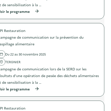
n
l
e
t de sensibilisation à la …
:
e
d
S
c
(
e
oir le programme
t
t
à
j
a
r
p
o
n
i
r
u
d
q
o
e
D
u
PI Restauration
p
t
3
e
o
s
E
ampagne de communication sur la prévention du
s
s
)
)
e
d
aspillage alimentaire
t
e
é
l
l
Du 22 au 30 novembre 2025
'
e
a
c
TERGNIER
c
t
t
ampagne de communication lors de la SERD sur les
r
i
o
o
ésultats d’une opération de pesée des déchets alimentaires
n
n
i
t de sensibilisation à la …
:
q
C
(
oir le programme
u
a
à
e
m
p
s
p
r
)
a
o
g
PI Restauration
p
n