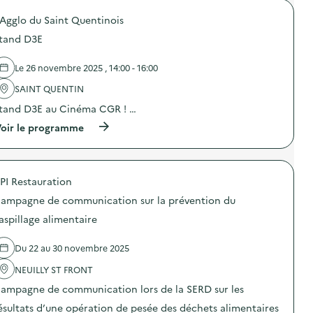
:
o
g
S
'Agglo du Saint Quentinois
p
u
t
o
e
a
tand D3E
s
s
n
d
)
d
e
Le 26 novembre 2025 , 14:00 - 16:00
r
l
e
'
SAINT QUENTIN
c
a
y
tand D3E au Cinéma CGR ! …
c
c
t
(
oir le programme
l
i
à
a
o
p
g
n
r
e
:
o
d
G
PI Restauration
p
e
r
o
s
a
ampagne de communication sur la prévention du
s
a
n
d
p
aspillage alimentaire
d
e
p
e
l
a
c
Du 22 au 30 novembre 2025
'
r
o
a
e
l
NEUILLY ST FRONT
c
i
l
t
l
ampagne de communication lors de la SERD sur les
e
i
s
c
o
é
ésultats d’une opération de pesée des déchets alimentaires
t