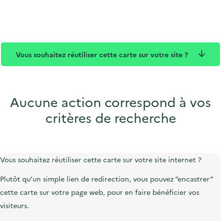
t
u
d
c
q
c
e
t
u
t
p
i
e
u
u
o
Vous souhaitez réutiliser cette carte sur votre site ?
r
b
n
e
l
i
c
Aucune action correspond à vos
critères de recherche
Vous souhaitez réutiliser cette carte sur votre site internet ?
Plutôt qu’un simple lien de redirection, vous pouvez “encastrer”
cette carte sur votre page web, pour en faire bénéficier vos
visiteurs.