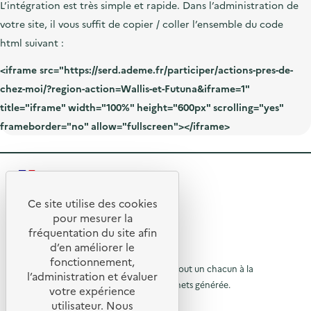
L’intégration est très simple et rapide. Dans l’administration de
votre site, il vous suffit de copier / coller l’ensemble du
code
html
suivant :
<iframe src="https://serd.ademe.fr/participer/actions-pres-de-
chez-moi/?region-action=Wallis-et-Futuna&iframe=1"
title="iframe" width="100%" height="600px" scrolling="yes"
frameborder="no" allow="fullscreen"></iframe>
R
e
Ce site utilise des cookies
R
t
pour mesurer la
e
fréquentation du site afin
o
d’en améliorer le
t
u
© 2026 SERD
fonctionnement,
o
L’objectif de la SERD est de sensibiliser tout un chacun à la
r
l’administration et évaluer
nécessité de réduire la quantité de déchets générée.
u
votre expérience
à
SUIVEZ-NOUS
utilisateur. Nous
r
l