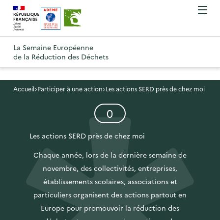
A
A
Gestion des cookies
O
R
l
l
u
e
v
l
l
R
t
r
e
e
La Semaine Européenne
e
i
o
de la Réduction des Déchets
r
r
r
t
u
l
à
a
o
r
e
l
u
u
m
Accueil
Participer à une action
Les actions SERD près de chez moi
à
a
c
e
r
l
n
é
0
n
o
à
a
u
l
a
n
l
p
é
Les actions SERD près de chez moi
v
t
a
m
a
i
e
e
Chaque année, lors de la dernière semaine de
p
g
n
g
n
novembre, des collectivités, entreprises,
a
e
t
a
u
établissements scolaires, associations et
g
d
s
t
p
particuliers organisent des actions partout en
e
'
i
r
Europe pour promouvoir la réduction des
d
a
o
i