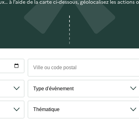
s
x… à l’aide de la carte ci-dessous, géolocalisez les actions
V
i
l
T
l
y
e
p
T
o
e
h
u
d
é
c
'
m