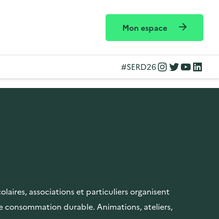
Mon espace
Instagram
Twitter
YouTube
LinkedIn
#SERD26
laires, associations et particuliers organisent
e consommation durable. Animations, ateliers,