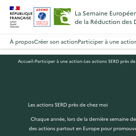
A
A
Gestion des cookies
R
La Semaine Europée
l
l
e
de la Réduction des
l
l
t
R
e
e
o
e
À propos
Créer son action
Participer à une actio
r
r
u
t
à
a
r
o
l
u
Accueil
Participer à une action
Les actions SERD près de
à
u
a
c
l
r
n
o
a
à
a
n
p
l
v
t
a
Les actions SERD près de chez moi
a
i
e
g
p
g
n
Chaque année, lors de la dernière semaine de n
e
a
a
u
des actions partout en Europe pour promouvoi
d
g