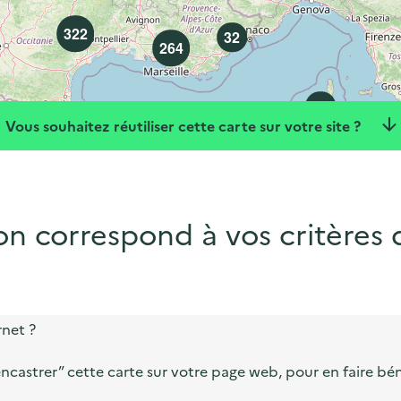
322
32
264
28
Vous souhaitez réutiliser cette carte sur votre site ?
n correspond à vos critères
rnet ?
ncastrer” cette carte sur votre page web, pour en faire béné