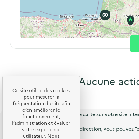
60
Aucune actio
Ce site utilise des cookies
pour mesurer la
fréquentation du site afin
d’en améliorer le
Vous souhaitez réutiliser cette carte sur votre site inte
fonctionnement,
l’administration et évaluer
Plutôt qu’un simple lien de redirection, vous pouvez “e
votre expérience
utilisateur. Nous