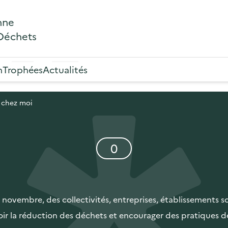
nne
 Déchets
n
Trophées
Actualités
 chez moi
é
0
l
é
m
e
ovembre, des collectivités, entreprises, établissements sco
n
r la réduction des déchets et encourager des pratiques d
t