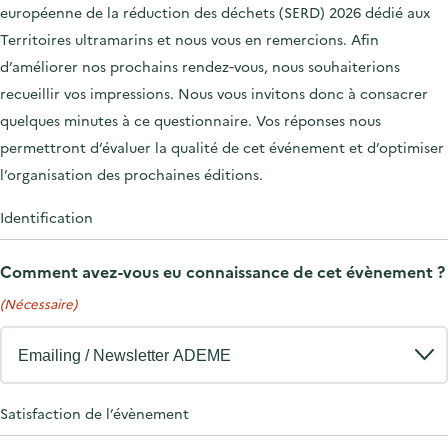
'
c
européenne de la réduction des déchets (SERD) 2026 dédié aux
n
n
a
c
Territoires ultramarins et nous vous en remercions. Afin
p
c
c
u
d’améliorer nos prochains rendez‑vous, nous souhaiterions
r
i
c
e
recueillir vos impressions. Nous vous invitons donc à consacrer
i
p
u
i
quelques minutes à ce questionnaire. Vos réponses nous
n
a
e
l
permettront d’évaluer la qualité de cet événement et d’optimiser
c
l
i
l’organisation des prochaines éditions.
i
l
p
Identification
a
l
Comment avez-vous eu connaissance de cet évènement ?
e
(Nécessaire)
Satisfaction de l’évènement