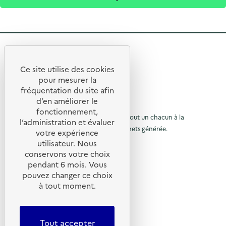
R
e
Ce site utilise des cookies
R
t
pour mesurer la
e
fréquentation du site afin
o
d’en améliorer le
t
u
© 2026 SERD
fonctionnement,
o
L’objectif de la SERD est de sensibiliser tout un chacun à la
r
l’administration et évaluer
nécessité de réduire la quantité de déchets générée.
u
votre expérience
à
SUIVEZ-NOUS
utilisateur. Nous
r
l
conservons votre choix
à
X (anciennement Twitter)
a
pendant 6 mois. Vous
l
Linkedin
p
pouvez changer ce choix
Instagram
a
à tout moment.
a
YouTube
p
g
LIENS UTILES
a
e
Tout accepter
g
Qu’est-ce que la SERD ?