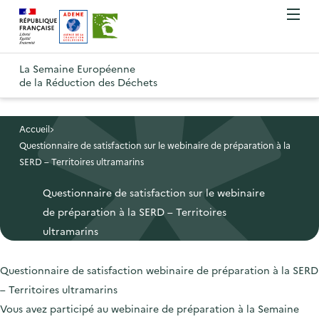
A
A
Gestion des cookies
O
R
l
l
u
e
v
l
l
R
t
r
e
e
La Semaine Européenne
e
i
o
de la Réduction des Déchets
r
r
r
t
u
l
à
a
o
r
e
l
u
u
m
Accueil
à
a
c
e
Questionnaire de satisfaction sur le webinaire de préparation à la
r
l
n
n
o
SERD – Territoires ultramarins
à
a
u
a
n
l
p
Questionnaire de satisfaction sur le webinaire
v
t
a
a
de préparation à la SERD – Territoires
i
e
p
g
ultramarins
g
n
a
e
a
u
g
d
Questionnaire de satisfaction webinaire de préparation à la SERD
t
p
e
'
– Territoires ultramarins
i
r
d
a
Vous avez participé au webinaire de préparation à la Semaine
o
i