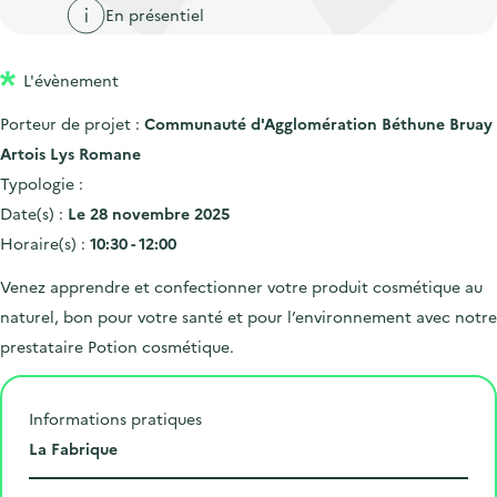
'
c
En présentiel
n
n
a
c
p
c
c
u
L'évènement
r
i
c
e
i
p
u
Porteur de projet :
Communauté d'Agglomération Béthune Bruay
i
n
a
e
Artois Lys Romane
l
c
l
i
Typologie :
i
l
Date(s) :
Le 28 novembre 2025
p
Horaire(s) :
10:30 - 12:00
a
Venez apprendre et confectionner votre produit cosmétique au
l
naturel, bon pour votre santé et pour l’environnement avec notre
e
prestataire Potion cosmétique.
Informations pratiques
L
La Fabrique
i