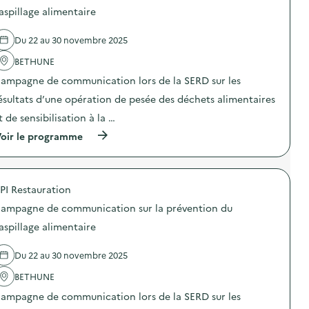
aspillage alimentaire
l
a
Du 22 au 30 novembre 2025
v
BETHUNE
o
ampagne de communication lors de la SERD sur les
i
ésultats d’une opération de pesée des déchets alimentaires
e
t de sensibilisation à la …
(
oir le programme
à
p
r
o
PI Restauration
p
o
ampagne de communication sur la prévention du
s
d
aspillage alimentaire
e
l
Du 22 au 30 novembre 2025
'
a
BETHUNE
c
t
ampagne de communication lors de la SERD sur les
i