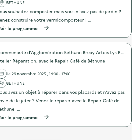
o
s
'
n
BETHUNE
n
p
a
d
ous souhaitez composter mais vous n’avez pas de jardin ?
“
i
c
i
H
l
t
v
enez construire votre vermicomposteur ! …
a
l
i
i
l
a
o
d
(
oir le programme
t
g
n
u
à
e
e
:
e
p
à
a
A
l
r
l
l
t
s
o
’
i
e
Communauté d'Agglomération Béthune Bruay Artois Lys Romane
)
p
O
m
l
o
telier Réparation, avec le Repair Café de Béthune
b
e
i
s
s
n
e
d
o
t
r
e
Le 26 novembre 2025 , 14:00 - 17:00
l
a
S
l
e
i
e
'
BETHUNE
s
r
n
a
c
e
ous avez un objet à réparer dans vos placards et n’avez pas
s
c
e
)
i
t
nvie de le jeter ? Venez le réparer avec le Repair Café de
n
-
i
c
l
o
éthune. …
e
u
n
p
(
d
oir le programme
:
r
à
i
A
o
p
q
t
g
r
u
e
r
o
e
l