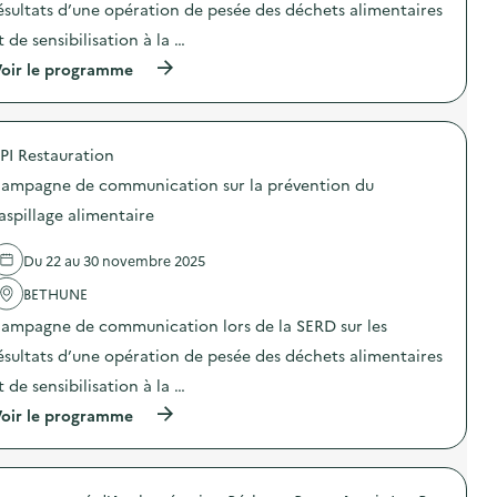
o
ésultats d’une opération de pesée des déchets alimentaires
n
t de sensibilisation à la …
:
C
(
oir le programme
a
à
m
p
p
r
a
o
g
PI Restauration
p
n
o
e
ampagne de communication sur la prévention du
s
d
d
aspillage alimentaire
e
e
c
l
o
Du 22 au 30 novembre 2025
'
m
a
m
BETHUNE
c
u
t
n
ampagne de communication lors de la SERD sur les
i
i
o
ésultats d’une opération de pesée des déchets alimentaires
c
n
a
t de sensibilisation à la …
:
t
C
i
(
oir le programme
a
o
à
m
n
p
p
s
r
a
u
o
g