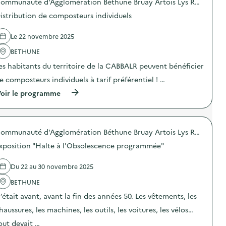
Communauté d'Agglomération Béthune Bruay Artois Lys Romane
r
p
n
l
o
e
istribution de composteurs individuels
a
s
d
p
d
e
r
e
Le 22 novembre 2025
c
é
l
o
v
'
BETHUNE
m
e
a
m
es habitants du territoire de la CABBALR peuvent bénéficier
n
c
u
t
t
n
e composteurs individuels à tarif préférentiel ! …
i
i
i
o
o
(
oir le programme
c
n
n
à
a
d
:
p
t
u
C
r
i
g
a
o
o
a
m
Communauté d'Agglomération Béthune Bruay Artois Lys Romane
p
n
s
p
o
s
xposition "Halte à l'Obsolescence programmée"
p
a
s
u
i
g
d
r
l
n
e
Du 22 au 30 novembre 2025
l
l
e
l
a
a
d
'
BETHUNE
p
g
e
a
r
’était avant, avant la fin des années 50. Les vêtements, les
e
c
c
é
a
o
t
v
haussures, les machines, les outils, les voitures, les vélos…
l
m
i
e
i
m
o
out devait …
n