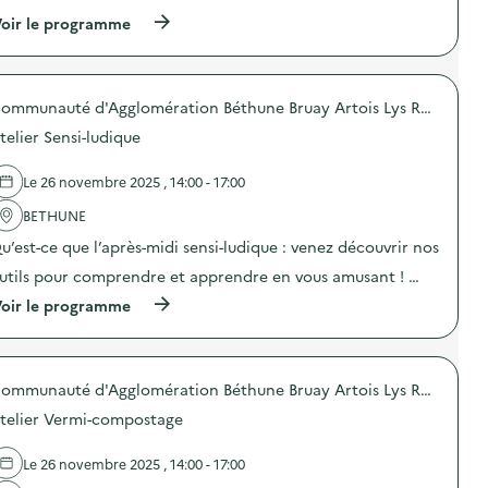
m
u
n
t
e
(
n
oir le programme
:
i
n
à
i
D
o
t
p
c
i
n
a
r
a
s
d
i
o
t
t
u
Communauté d'Agglomération Béthune Bruay Artois Lys Romane
r
p
i
r
g
e
o
o
i
a
telier Sensi-ludique
)
s
n
b
s
d
s
u
p
e
u
t
Le 26 novembre 2025 , 14:00 - 17:00
i
l
r
i
l
'
l
BETHUNE
o
l
a
a
n
a
u’est-ce que l’après-midi sensi-ludique : venez découvrir nos
c
p
d
g
t
r
e
utils pour comprendre et apprendre en vous amusant ! …
e
i
é
c
a
o
v
(
o
oir le programme
l
n
e
à
m
i
:
n
p
p
m
E
t
r
o
e
x
i
o
s
n
p
Communauté d'Agglomération Béthune Bruay Artois Lys Romane
o
p
t
t
o
n
o
e
a
telier Vermi-compostage
s
d
s
u
i
i
u
d
r
r
t
g
e
s
Le 26 novembre 2025 , 14:00 - 17:00
e
i
a
l
i
)