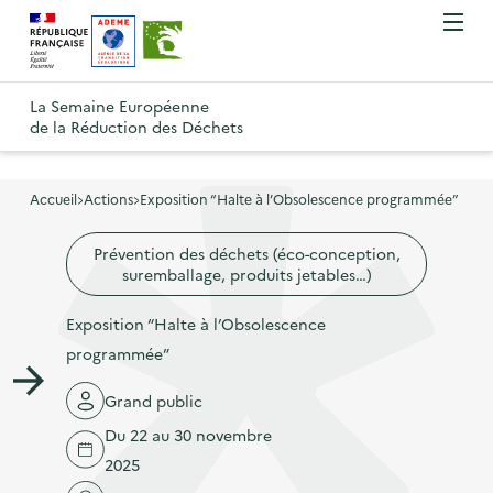
A
A
Gestion des cookies
O
R
l
l
u
e
v
l
l
R
t
r
e
e
La Semaine Européenne
e
i
o
de la Réduction des Déchets
r
r
r
t
u
l
à
a
o
r
e
l
u
u
m
Accueil
Actions
Exposition “Halte à l’Obsolescence programmée”
à
a
c
e
r
l
n
n
o
Prévention des déchets (éco-conception,
à
a
u
suremballage, produits jetables…)
a
n
l
p
v
t
a
Exposition “Halte à l’Obsolescence
a
i
e
p
programmée”
g
g
n
a
e
a
u
Grand public
g
d
t
p
Du 22 au 30 novembre
e
'
i
r
2025
d
a
o
i