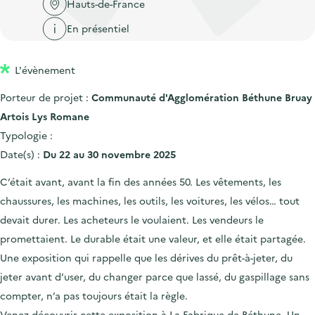
'
Hauts-de-France
c
n
n
a
c
En présentiel
p
c
c
u
r
i
c
e
L'évènement
i
p
u
i
n
a
e
Porteur de projet :
Communauté d'Agglomération Béthune Bruay
l
c
l
i
Artois Lys Romane
i
l
Typologie :
p
Date(s) :
Du 22 au 30 novembre 2025
a
C’était avant, avant la fin des années 50. Les vêtements, les
l
chaussures, les machines, les outils, les voitures, les vélos… tout
e
devait durer. Les acheteurs le voulaient. Les vendeurs le
promettaient. Le durable était une valeur, et elle était partagée.
Une exposition qui rappelle que les dérives du prêt-à-jeter, du
jeter avant d’user, du changer parce que lassé, du gaspillage sans
compter, n’a pas toujours était la règle.
Venez découvrir cette exposition à La Fabrique de Béthune. Un