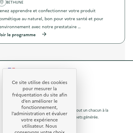
i
'
BETHUNE
m
r
a
i
e
enez apprendre et confectionner votre produit
c
-
)
t
c
osmétique au naturel, bon pour votre santé et pour
i
o
o
m
’environnement avec notre prestataire …
n
p
(
oir le programme
:
o
à
A
s
p
t
t
r
e
a
o
l
g
p
i
e
o
e
)
s
r
R
d
R
e
é
e
l
Ce site utilise des cookies
p
R
'
a
t
pour mesurer la
a
r
e
fréquentation du site afin
o
c
a
d’en améliorer le
t
t
t
u
© 2026 SERD
i
i
fonctionnement,
o
o
L’objectif de la SERD est de sensibiliser tout un chacun à la
o
r
l’administration et évaluer
n
n
nécessité de réduire la quantité de déchets générée.
u
votre expérience
à
:
,
SUIVEZ-NOUS
A
a
utilisateur. Nous
r
l
t
v
conservons votre choix