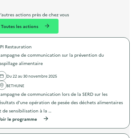
b
l
m
e
e
e
m
’autres actions près de chez vous
l
n
e
Toutes les actions
l
t
n
é
t
PI Restauration
d
ampagne de communication sur la prévention du
e
aspillage alimentaire
l
a
Du 22 au 30 novembre 2025
v
BETHUNE
o
ampagne de communication lors de la SERD sur les
i
ésultats d’une opération de pesée des déchets alimentaires
e
t de sensibilisation à la …
(
oir le programme
à
p
r