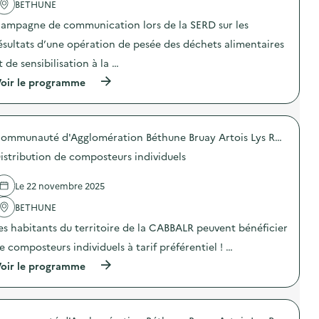
m
BETHUNE
c
u
t
n
ampagne de communication lors de la SERD sur les
i
i
o
ésultats d’une opération de pesée des déchets alimentaires
c
n
a
t de sensibilisation à la …
:
t
C
i
(
oir le programme
a
o
à
m
n
p
p
s
r
a
u
o
g
Communauté d'Agglomération Béthune Bruay Artois Lys Romane
r
p
n
l
o
e
istribution de composteurs individuels
a
s
d
p
d
e
r
e
Le 22 novembre 2025
c
é
l
o
v
'
BETHUNE
m
e
a
m
es habitants du territoire de la CABBALR peuvent bénéficier
n
c
u
t
t
n
e composteurs individuels à tarif préférentiel ! …
i
i
i
o
o
(
oir le programme
c
n
n
à
a
d
:
p
t
u
C
r
i
g
a
o
o