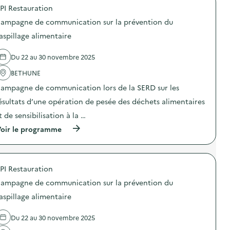
o
PI Restauration
p
o
ampagne de communication sur la prévention du
s
d
aspillage alimentaire
e
l
Du 22 au 30 novembre 2025
'
a
BETHUNE
c
t
ampagne de communication lors de la SERD sur les
i
o
ésultats d’une opération de pesée des déchets alimentaires
n
t de sensibilisation à la …
:
C
(
oir le programme
a
à
m
p
p
r
a
o
g
PI Restauration
p
n
o
e
ampagne de communication sur la prévention du
s
d
d
aspillage alimentaire
e
e
c
l
o
Du 22 au 30 novembre 2025
'
m
a