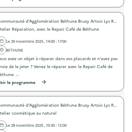
é
c
n
à
a
v
o
:
p
l
e
m
A
r
i
n
p
t
o
m
t
o
e
Communauté d'Agglomération Béthune Bruay Artois Lys Romane
p
e
i
s
l
o
n
telier Réparation, avec le Repair Café de Béthune
o
t
i
s
t
n
e
e
d
a
d
u
r
e
i
Le 26 novembre 2025 , 14:00 - 17:00
u
r
S
l
r
g
s
e
'
e
BETHUNE
a
i
n
a
)
s
n
ous avez un objet à réparer dans vos placards et n’avez pas
s
c
p
d
i
t
nvie de le jeter ? Venez le réparer avec le Repair Café de
i
i
-
i
l
v
l
o
éthune. …
l
i
u
n
a
d
(
d
oir le programme
:
g
u
à
i
A
e
e
p
q
t
a
l
r
u
e
l
s
o
e
l
i
Communauté d'Agglomération Béthune Bruay Artois Lys Romane
)
p
)
i
m
o
e
telier cosmétique au naturel
e
s
r
n
d
V
t
e
e
Le 28 novembre 2025 , 10:30 - 12:00
a
l
r