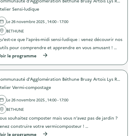
a
m
Communauté d'Agglomération Béthune Bruay Artois Lys Romane
p
n
s
p
o
s
telier Sensi-ludique
p
a
s
u
i
g
d
r
l
n
e
Le 26 novembre 2025 , 14:00 - 17:00
l
l
e
l
a
a
d
'
BETHUNE
p
g
e
a
r
u’est-ce que l’après-midi sensi-ludique : venez découvrir nos
e
c
c
é
a
o
t
v
utils pour comprendre et apprendre en vous amusant ! …
l
m
i
e
i
m
o
(
oir le programme
n
m
u
n
à
t
e
n
:
p
i
n
i
D
r
o
t
c
i
o
n
a
a
s
Communauté d'Agglomération Béthune Bruay Artois Lys Romane
p
d
i
t
t
o
u
telier Vermi-compostage
r
i
r
s
g
e
o
i
d
a
)
n
b
e
s
Le 26 novembre 2025 , 14:00 - 17:00
s
u
l
p
u
t
'
BETHUNE
i
r
i
a
l
l
ous souhaitez composter mais vous n’avez pas de jardin ?
o
c
l
a
n
t
a
enez construire votre vermicomposteur ! …
p
d
i
g
r
e
o
(
oir le programme
e