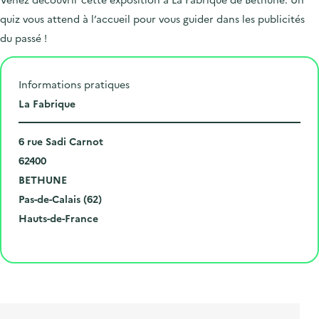
quiz vous attend à l’accueil pour vous guider dans les publicités
du passé !
Informations pratiques
L
La Fabrique
i
N
e
6 rue Sadi Carnot
u
C
u
62400
m
o
V
d
BETHUNE
é
d
i
D
e
Pas-de-Calais (62)
r
e
l
é
R
l
Hauts-de-France
o
p
l
p
é
'
Cliquer pour afficher la carte
e
o
e
a
g
é
t
s
r
i
v
l
t
t
o
è
i
a
e
n
n