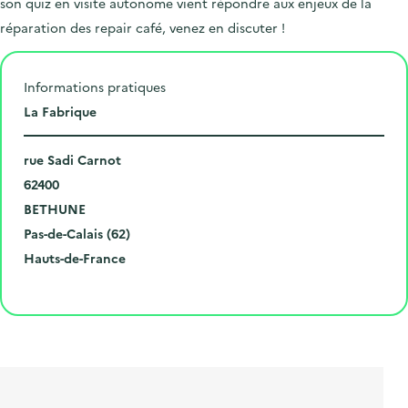
son quiz en visite autonome vient répondre aux enjeux de la
réparation des repair café, venez en discuter !
Informations pratiques
L
La Fabrique
i
N
e
rue Sadi Carnot
u
C
u
62400
m
o
V
d
BETHUNE
é
d
i
D
e
Pas-de-Calais (62)
r
e
l
é
R
l
Hauts-de-France
o
p
l
p
é
'
Cliquer pour afficher la carte
e
o
e
a
g
é
t
s
r
i
v
l
t
t
o
è
i
a
e
n
n
b
l
m
e