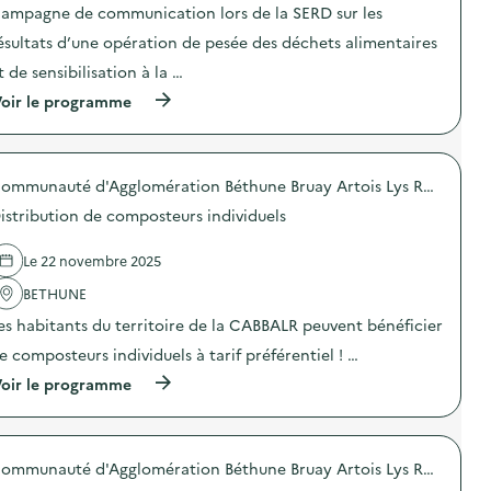
t
n
ampagne de communication lors de la SERD sur les
i
i
o
ésultats d’une opération de pesée des déchets alimentaires
c
n
a
t de sensibilisation à la …
:
t
C
i
(
oir le programme
a
o
à
m
n
p
p
s
r
a
u
o
g
Communauté d'Agglomération Béthune Bruay Artois Lys Romane
r
p
n
l
o
e
istribution de composteurs individuels
a
s
d
p
d
e
r
e
Le 22 novembre 2025
c
é
l
o
v
'
BETHUNE
m
e
a
m
es habitants du territoire de la CABBALR peuvent bénéficier
n
c
u
t
t
n
e composteurs individuels à tarif préférentiel ! …
i
i
i
o
o
(
oir le programme
c
n
n
à
a
d
:
p
t
u
C
r
i
g
a
o
o
a
m
Communauté d'Agglomération Béthune Bruay Artois Lys Romane
p
n
s
p
o