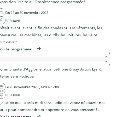
s
xposition "Halte à l'Obsolescence programmée"
p
a
s
u
i
g
d
r
l
n
e
Du 22 au 30 novembre 2025
l
l
e
l
a
a
d
'
BETHUNE
p
g
e
a
r
’était avant, avant la fin des années 50. Les vêtements, les
e
c
c
é
a
o
t
v
haussures, les machines, les outils, les voitures, les vélos…
l
m
i
e
i
m
o
out devait …
n
m
u
n
t
e
(
n
oir le programme
:
i
n
à
i
D
o
t
p
c
i
n
a
r
a
s
d
i
o
t
t
u
Communauté d'Agglomération Béthune Bruay Artois Lys Romane
r
p
i
r
g
e
o
o
i
a
telier Sensi-ludique
)
s
n
b
s
d
s
u
p
e
u
t
Le 26 novembre 2025 , 14:00 - 17:00
i
l
r
i
l
'
l
BETHUNE
o
l
a
a
n
a
u’est-ce que l’après-midi sensi-ludique : venez découvrir nos
c
p
d
g
t
r
e
utils pour comprendre et apprendre en vous amusant ! …
e
i
é
c
a
o
v
(
o
oir le programme