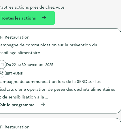
e
e
m
’autres actions près de chez vous
l
n
e
Toutes les actions
l
t
n
é
t
PI Restauration
d
ampagne de communication sur la prévention du
e
aspillage alimentaire
l
a
Du 22 au 30 novembre 2025
v
BETHUNE
o
ampagne de communication lors de la SERD sur les
i
ésultats d’une opération de pesée des déchets alimentaires
e
t de sensibilisation à la …
(
oir le programme
à
p
r
o
PI Restauration
p