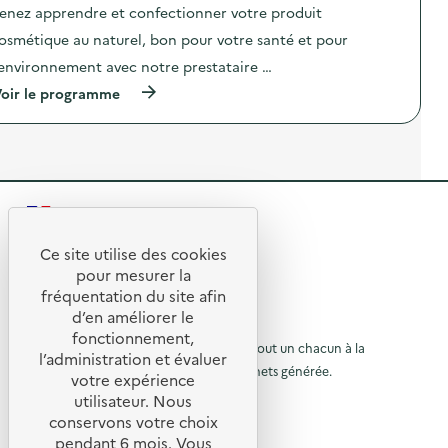
c
e
enez apprendre et confectionner votre produit
s
c
e
)
i
t
osmétique au naturel, bon pour votre santé et pour
n
-
i
c
l
o
’environnement avec notre prestataire …
e
u
n
p
(
d
oir le programme
:
r
à
i
A
o
p
q
t
g
r
u
e
r
o
e
l
a
p
)
i
m
o
e
m
s
r
R
é
d
V
e
e
e
e
”
l
Ce site utilise des cookies
r
)
R
'
m
t
pour mesurer la
a
i
e
fréquentation du site afin
o
c
-
d’en améliorer le
t
c
t
u
© 2026 SERD
i
o
fonctionnement,
o
o
L’objectif de la SERD est de sensibiliser tout un chacun à la
m
r
l’administration et évaluer
n
p
nécessité de réduire la quantité de déchets générée.
u
votre expérience
à
:
o
SUIVEZ-NOUS
A
s
utilisateur. Nous
r
l
t
t
conservons votre choix
e
à
a
X (anciennement Twitter)
a
pendant 6 mois. Vous
l
g