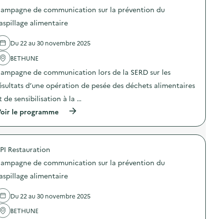
o
ampagne de communication sur la prévention du
s
d
aspillage alimentaire
e
l
Du 22 au 30 novembre 2025
'
a
BETHUNE
c
t
ampagne de communication lors de la SERD sur les
i
o
ésultats d’une opération de pesée des déchets alimentaires
n
t de sensibilisation à la …
:
C
(
oir le programme
a
à
m
p
p
r
a
o
g
PI Restauration
p
n
o
e
ampagne de communication sur la prévention du
s
d
d
aspillage alimentaire
e
e
c
l
o
Du 22 au 30 novembre 2025
'
m
a
m
BETHUNE
c
u