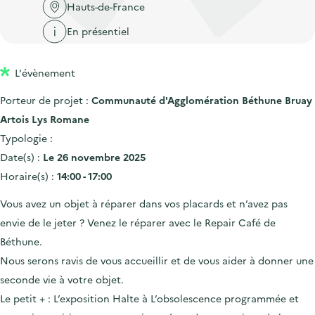
'
c
Hauts-de-France
n
n
a
c
En présentiel
p
c
c
u
r
i
c
e
L'évènement
i
p
u
i
n
a
e
Porteur de projet :
Communauté d'Agglomération Béthune Bruay
l
c
l
i
Artois Lys Romane
i
l
Typologie :
p
Date(s) :
Le 26 novembre 2025
a
Horaire(s) :
14:00 - 17:00
l
Vous avez un objet à réparer dans vos placards et n’avez pas
e
envie de le jeter ? Venez le réparer avec le Repair Café de
Béthune.
Nous serons ravis de vous accueillir et de vous aider à donner une
seconde vie à votre objet.
Le petit + : L’exposition Halte à L’obsolescence programmée et