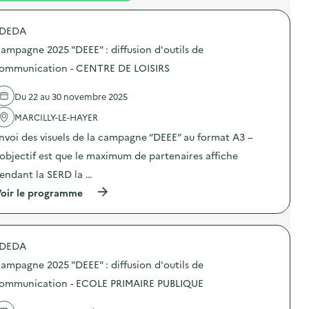
é
DEDA
d
ampagne 2025 "DEEE" : diffusion d'outils de
e
ommunication - CENTRE DE LOISIRS
l
a
Du 22 au 30 novembre 2025
v
MARCILLY-LE-HAYER
o
nvoi des visuels de la campagne “DEEE” au format A3 –
i
’objectif est que le maximum de partenaires affiche
e
endant la SERD la …
(
oir le programme
à
p
r
o
DEDA
p
o
ampagne 2025 "DEEE" : diffusion d'outils de
s
d
ommunication - ECOLE PRIMAIRE PUBLIQUE
e
l