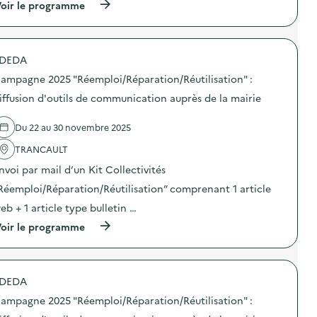
i
(
oir le programme
a
f
à
m
f
p
p
u
r
a
s
o
g
DEDA
i
p
n
o
o
e
ampagne 2025 "Réemploi/Réparation/Réutilisation" :
n
s
2
d
d
iffusion d'outils de communication auprès de la mairie
0
’
e
2
o
l
5
Du 22 au 30 novembre 2025
u
'
“
t
a
D
TRANCAULT
i
c
E
l
t
E
nvoi par mail d’un Kit Collectivités
s
i
E
d
o
Réemploi/Réparation/Réutilisation” comprenant 1 article
”
e
n
:
eb + 1 article type bulletin …
c
:
d
o
C
i
(
oir le programme
m
a
f
à
m
m
f
p
u
p
u
r
n
a
s
o
i
g
DEDA
i
p
c
n
o
o
a
e
ampagne 2025 "Réemploi/Réparation/Réutilisation" :
n
s
t
2
d
d