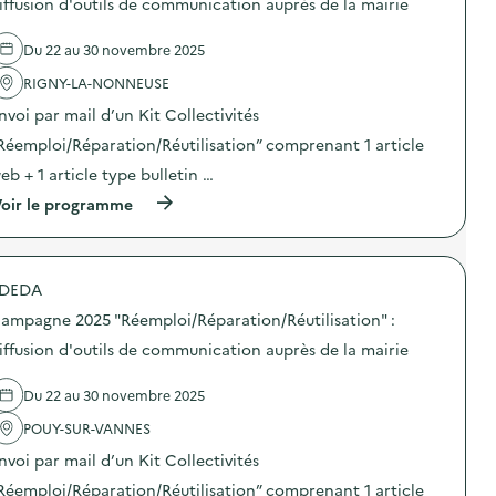
iffusion d'outils de communication auprès de la mairie
i
0
’
e
o
2
o
l
n
5
Du 22 au 30 novembre 2025
u
'
–
“
t
a
C
R
RIGNY-LA-NONNEUSE
i
c
E
é
l
t
N
e
nvoi par mail d’un Kit Collectivités
s
i
T
m
d
o
Réemploi/Réparation/Réutilisation” comprenant 1 article
R
p
e
n
E
l
eb + 1 article type bulletin …
c
:
D
o
o
C
E
i
(
oir le programme
m
a
L
/
à
m
m
O
R
p
u
p
I
é
r
n
a
S
p
o
i
g
DEDA
I
a
p
c
n
R
r
o
a
e
ampagne 2025 "Réemploi/Réparation/Réutilisation" :
S
a
s
t
2
)
t
d
iffusion d'outils de communication auprès de la mairie
i
0
i
e
o
2
o
l
n
5
Du 22 au 30 novembre 2025
n
'
–
“
/
a
E
R
POUY-SUR-VANNES
R
c
C
é
é
t
O
e
nvoi par mail d’un Kit Collectivités
u
i
L
m
t
o
Réemploi/Réparation/Réutilisation” comprenant 1 article
E
p