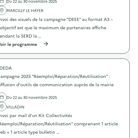
Du 22 au 30 novembre 2025
'
a
MARCILLY LE HAYER
c
t
nvoi des visuels de la campagne “DEEE” au format A3 –
i
o
’objectif est que le maximum de partenaires affiche
n
endant la SERD la …
:
C
(
oir le programme
a
à
m
p
p
r
a
o
g
DEDA
p
n
o
e
ampagne 2025 "Réemploi/Réparation/Réutilisation" :
s
2
d
iffusion d'outils de communication auprès de la mairie
0
e
2
l
5
Du 22 au 30 novembre 2025
'
“
a
D
VILLADIN
c
E
t
E
nvoi par mail d’un Kit Collectivités
i
E
o
Réemploi/Réparation/Réutilisation” comprenant 1 article
”
n
:
eb + 1 article type bulletin …
:
d
C