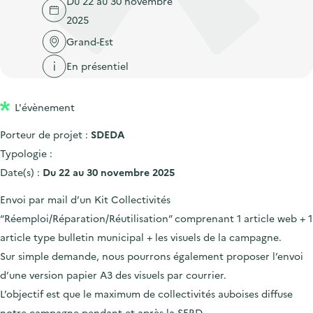
Du 22 au 30 novembre
'
c
n
n
2025
a
c
p
c
c
Grand-Est
u
r
i
c
e
En présentiel
i
p
u
i
n
a
e
l
L'évènement
c
l
i
i
l
Porteur de projet :
SDEDA
p
Typologie :
a
Date(s) :
Du 22 au 30 novembre 2025
l
Envoi par mail d’un Kit Collectivités
e
“Réemploi/Réparation/Réutilisation” comprenant 1 article web + 1
article type bulletin municipal + les visuels de la campagne.
Sur simple demande, nous pourrons également proposer l’envoi
d’une version papier A3 des visuels par courrier.
L’objectif est que le maximum de collectivités auboises diffuse
notre campagne pendant et après la SERD.