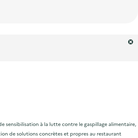
F
e
r
m
e
r
l
'
a
l
e
r
ensibilisation à la lutte contre le gaspillage alimentaire,
t
e
ication de solutions concrètes et propres au restaurant