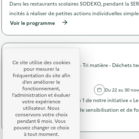
'
e
Dans les restaurants scolaires SODEXO, pendant la SERD
a
d
c
incités à réaliser de petites actions individuelles simpl
e
t
c
(
Voir le programme
i
o
à
o
m
p
n
m
r
:
u
o
L
n
p
e
i
BDR Thermea
o
V
c
Ce site utilise des cookies
s
Sensibilisation + Démontage + Tri matière - Déchets te
r
a
pour mesurer la
d
a
t
liés aux PAC (Phase 2)
e
fréquentation du site afin
c
i
l
d’en améliorer le
,
o
'
fonctionnement,
ç
MERTZWILLER
Du 22 au 30 no
n
a
a
l’administration et évaluer
s
c
Dans la continuité de la phase 1 de notre initiative « L
m
votre expérience
u
t
’
r
utilisateur. Nous
nous lançons une campagne de sensibilisation et de f
i
e
l
conservons votre choix
o
m
(
Voir le programme
a
pendant 6 mois. Vous
n
b
à
p
pouvez changer ce choix
:
a
p
r
à tout moment.
S
l
r
é