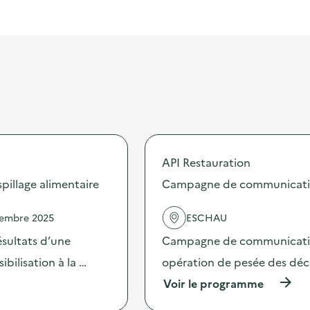
API Restauration
illage alimentaire
Campagne de communication 
vembre 2025
ESCHAU
sultats d’une
Campagne de communication 
bilisation à la …
opération de pesée des déche
(
Voir le programme
à
p