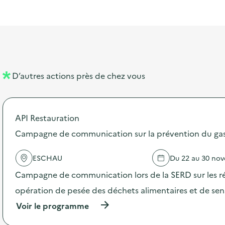
l
t
t
o
i
a
e
n
b
l
m
e
e
l
n
D’autres actions près de chez vous
l
t
é
API Restauration
d
Campagne de communication sur la prévention du gasp
e
l
ESCHAU
Du 22 au 30 no
a
Campagne de communication lors de la SERD sur les ré
v
opération de pesée des déchets alimentaires et de sensi
o
(
Voir le programme
i
à
p