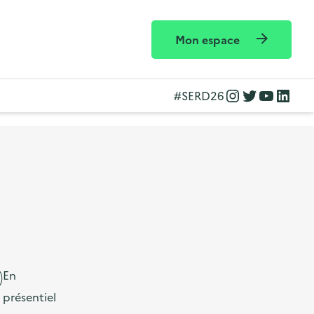
Mon espace
Instagram
Twitter
YouTube
LinkedIn
#SERD26
En
présentiel