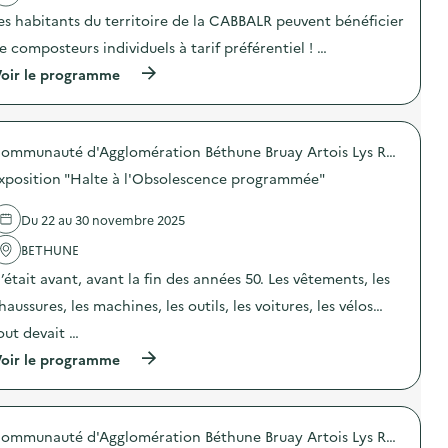
e
a
m
es habitants du territoire de la CABBALR peuvent bénéficier
n
c
u
t
t
n
e composteurs individuels à tarif préférentiel ! …
i
i
i
o
o
(
oir le programme
c
n
n
à
a
d
:
p
t
u
C
r
i
g
a
o
o
a
m
Communauté d'Agglomération Béthune Bruay Artois Lys Romane
p
n
s
p
o
s
xposition "Halte à l'Obsolescence programmée"
p
a
s
u
i
g
d
r
l
n
e
Du 22 au 30 novembre 2025
l
l
e
l
a
a
d
'
BETHUNE
p
g
e
a
r
’était avant, avant la fin des années 50. Les vêtements, les
e
c
c
é
a
o
t
v
haussures, les machines, les outils, les voitures, les vélos…
l
m
i
e
i
m
o
out devait …
n
m
u
n
t
e
(
n
oir le programme
:
i
n
à
i
D
o
t
p
c
i
n
a
r
a
s
d
i
o
t
t
u
Communauté d'Agglomération Béthune Bruay Artois Lys Romane
r
p
i
r
g