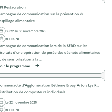
a
o
g
PI Restauration
p
n
o
e
ampagne de communication sur la prévention du
s
d
d
aspillage alimentaire
e
e
c
l
o
Du 22 au 30 novembre 2025
'
m
a
m
BETHUNE
c
u
t
n
ampagne de communication lors de la SERD sur les
i
i
o
ésultats d’une opération de pesée des déchets alimentaires
c
n
a
t de sensibilisation à la …
:
t
C
i
(
oir le programme
a
o
à
m
n
p
p
s
r
a
u
o
g
Communauté d'Agglomération Béthune Bruay Artois Lys Romane
r
p
n
l
o
e
istribution de composteurs individuels
a
s
d
p
d
e
r
e
Le 22 novembre 2025
c
é
l
o
v
'
BETHUNE
m