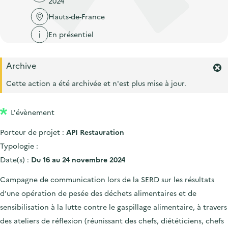
2024
'
c
n
n
a
Hauts-de-France
c
p
c
c
u
En présentiel
r
i
c
e
i
p
u
i
Archive
n
a
e
F
l
c
l
e
Cette action a été archivée et n'est plus mise à jour.
i
r
i
l
m
p
L'évènement
e
a
r
Porteur de projet :
API Restauration
l
l
'
Typologie :
e
a
Date(s) :
Du 16 au 24 novembre 2024
l
e
Campagne de communication lors de la SERD sur les résultats
r
d’une opération de pesée des déchets alimentaires et de
t
e
sensibilisation à la lutte contre le gaspillage alimentaire, à travers
.
des ateliers de réflexion (réunissant des chefs, diététiciens, chefs