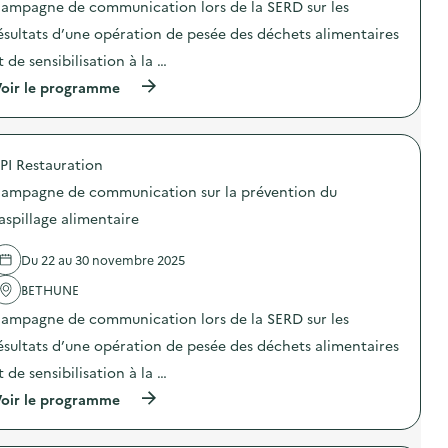
ampagne de communication lors de la SERD sur les
i
ésultats d’une opération de pesée des déchets alimentaires
e
t de sensibilisation à la …
(
oir le programme
à
p
r
o
PI Restauration
p
o
ampagne de communication sur la prévention du
s
d
aspillage alimentaire
e
l
Du 22 au 30 novembre 2025
'
a
BETHUNE
c
t
ampagne de communication lors de la SERD sur les
i
o
ésultats d’une opération de pesée des déchets alimentaires
n
t de sensibilisation à la …
:
C
(
oir le programme
a
à
m
p
p
r