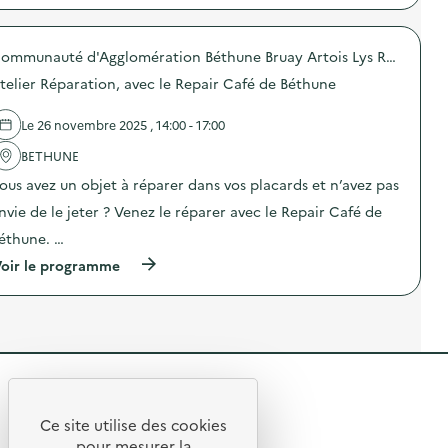
e
e
:
e
p
à
a
A
l
r
l
l
t
s
o
’
i
e
Communauté d'Agglomération Béthune Bruay Artois Lys Romane
)
p
O
m
l
o
telier Réparation, avec le Repair Café de Béthune
b
e
i
s
s
n
e
d
o
t
r
e
Le 26 novembre 2025 , 14:00 - 17:00
l
a
S
l
e
i
e
'
BETHUNE
s
r
n
a
c
e
ous avez un objet à réparer dans vos placards et n’avez pas
s
c
e
)
i
t
nvie de le jeter ? Venez le réparer avec le Repair Café de
n
-
i
c
l
o
éthune. …
e
u
n
p
(
d
oir le programme
:
r
à
i
A
o
p
q
t
g
r
u
e
r
o
e
l
a
p
)
i
m
o
e
m
s
r
R
é
d
V
e
e
e
e
”
l
Ce site utilise des cookies
r
)
R
'
m
t
pour mesurer la