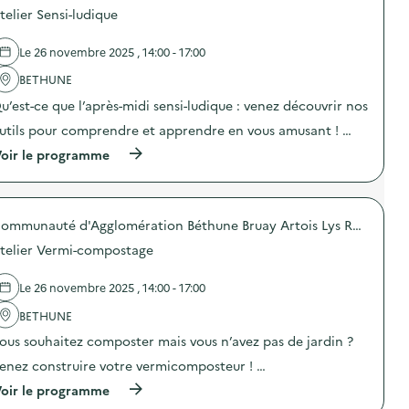
e
o
o
i
a
telier Sensi-ludique
)
s
n
b
s
d
s
u
p
e
u
t
Le 26 novembre 2025 , 14:00 - 17:00
i
l
r
i
l
'
l
BETHUNE
o
l
a
a
n
a
u’est-ce que l’après-midi sensi-ludique : venez découvrir nos
c
p
d
g
t
r
e
utils pour comprendre et apprendre en vous amusant ! …
e
i
é
c
a
o
v
(
o
oir le programme
l
n
e
à
m
i
:
n
p
p
m
E
t
r
o
e
x
i
o
s
n
p
Communauté d'Agglomération Béthune Bruay Artois Lys Romane
o
p
t
t
o
n
o
e
a
telier Vermi-compostage
s
d
s
u
i
i
u
d
r
r
t
g
e
s
Le 26 novembre 2025 , 14:00 - 17:00
e
i
a
l
i
)
o
s
'
n
BETHUNE
n
p
a
d
ous souhaitez composter mais vous n’avez pas de jardin ?
“
i
c
i
H
l
t
v
enez construire votre vermicomposteur ! …
a
l
i
i
l
a
o
d
(
oir le programme
t
g
n
u
à