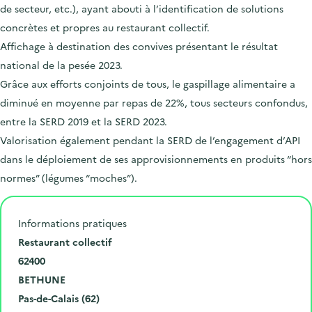
de secteur, etc.), ayant abouti à l’identification de solutions
concrètes et propres au restaurant collectif.
Affichage à destination des convives présentant le résultat
national de la pesée 2023.
Grâce aux efforts conjoints de tous, le gaspillage alimentaire a
diminué en moyenne par repas de 22%, tous secteurs confondus,
entre la SERD 2019 et la SERD 2023.
Valorisation également pendant la SERD de l’engagement d’API
dans le déploiement de ses approvisionnements en produits “hors
normes” (légumes “moches”).
Informations pratiques
N
Restaurant collectif
u
C
62400
m
o
V
BETHUNE
é
d
i
D
Pas-de-Calais (62)