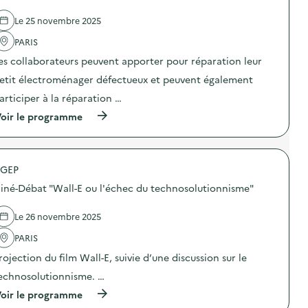
d
d
e
e
Le 25 novembre 2025
c
l
o
'
PARIS
m
a
m
es collaborateurs peuvent apporter pour réparation leur
c
u
t
n
etit électroménager défectueux et peuvent également
i
i
o
articiper à la réparation …
c
n
a
(
oir le programme
:
t
à
C
i
p
a
o
r
m
n
o
p
s
GEP
p
a
u
o
g
iné-Débat "Wall-E ou l'échec du technosolutionnisme"
r
s
n
l
d
e
a
e
d
Le 26 novembre 2025
p
l
e
r
'
PARIS
c
é
a
o
v
rojection du film Wall-E, suivie d’une discussion sur le
c
m
e
t
m
echnosolutionnisme. …
n
i
u
t
o
(
n
oir le programme
i
n
à
i