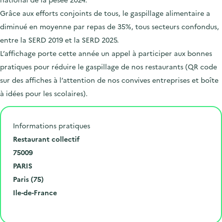
Grâce aux efforts conjoints de tous, le gaspillage alimentaire a
diminué en moyenne par repas de 35%, tous secteurs confondus,
entre la SERD 2019 et la SERD 2025.
L’affichage porte cette année un appel à participer aux bonnes
pratiques pour réduire le gaspillage de nos restaurants (QR code
sur des affiches à l’attention de nos convives entreprises et boîte
à idées pour les scolaires).
Informations pratiques
N
Restaurant collectif
u
C
75009
m
o
V
PARIS
é
d
i
D
Paris (75)
r
e
l
é
R
Ile-de-France
o
p
l
p
é
Cliquer pour afficher la carte
e
o
e
a
g