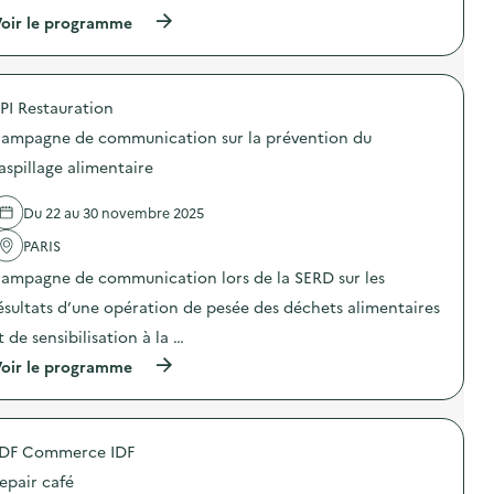
(
oir le programme
à
p
r
o
PI Restauration
p
o
ampagne de communication sur la prévention du
s
d
aspillage alimentaire
e
l
Du 22 au 30 novembre 2025
'
a
PARIS
c
t
ampagne de communication lors de la SERD sur les
i
o
ésultats d’une opération de pesée des déchets alimentaires
n
t de sensibilisation à la …
:
C
(
oir le programme
a
à
m
p
p
r
a
o
g
DF Commerce IDF
p
n
o
e
epair café
s