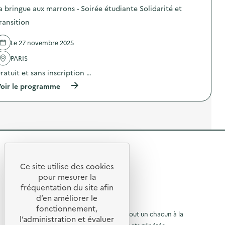
o
-
i
a bringue aux marrons - Soirée étudiante Solidarité et
s
s
o
d
o
n
ransition
e
u
n
l
p
i
Le 27 novembre 2025
'
e
s
a
)
m
PARIS
c
e
t
”
ratuit et sans inscription …
i
)
o
(
oir le programme
n
à
:
p
A
r
n
o
i
p
m
o
a
s
t
R
d
i
e
e
o
l
Ce site utilise des cookies
n
R
'
t
pour mesurer la
s
a
e
fréquentation du site afin
l
o
c
u
d’en améliorer le
t
t
u
d
© 2026 SERD
i
fonctionnement,
i
o
o
L’objectif de la SERD est de sensibiliser tout un chacun à la
r
l’administration et évaluer
q
n