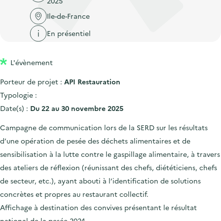
2025
'
c
n
n
a
Ile-de-France
c
p
c
c
u
En présentiel
r
i
c
e
i
p
u
i
L'évènement
n
a
e
l
c
l
i
Porteur de projet :
API Restauration
i
l
Typologie :
p
Date(s) :
Du 22 au 30 novembre 2025
a
Campagne de communication lors de la SERD sur les résultats
l
d’une opération de pesée des déchets alimentaires et de
e
sensibilisation à la lutte contre le gaspillage alimentaire, à travers
des ateliers de réflexion (réunissant des chefs, diététiciens, chefs
de secteur, etc.), ayant abouti à l’identification de solutions
concrètes et propres au restaurant collectif.
Affichage à destination des convives présentant le résultat
national de la pesée 2024.