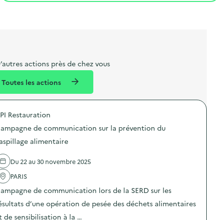
t
s
r
i
l
t
t
o
i
a
e
n
b
l
m
e
e
’autres actions près de chez vous
l
n
Toutes les actions
l
t
é
PI Restauration
d
ampagne de communication sur la prévention du
e
aspillage alimentaire
l
a
Du 22 au 30 novembre 2025
v
PARIS
o
ampagne de communication lors de la SERD sur les
i
ésultats d’une opération de pesée des déchets alimentaires
e
t de sensibilisation à la …