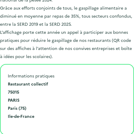
Grâce aux efforts conjoints de tous, le gaspillage alimentaire a
diminué en moyenne par repas de 35%, tous secteurs confondus,
entre la SERD 2019 et la SERD 2025.
L’affichage porte cette année un appel à participer aux bonnes
pratiques pour réduire le gaspillage de nos restaurants (QR code
sur des affiches à l’attention de nos convives entreprises et boîte
à idées pour les scolaires).
Informations pratiques
N
Restaurant collectif
u
C
75015
m
o
V
PARIS
é
d
i
D
Paris (75)
r
e
l
é
R
Ile-de-France
o
p
l
p
é
Cliquer pour afficher la carte
e
o
e
a
g