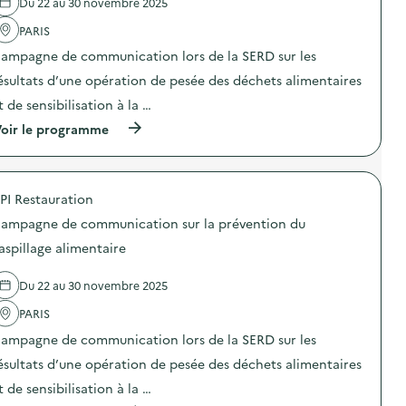
Du 22 au 30 novembre 2025
'
r
a
a
PARIS
c
t
t
i
ampagne de communication lors de la SERD sur les
i
o
o
n
ésultats d’une opération de pesée des déchets alimentaires
n
d
t de sensibilisation à la …
:
e
S
s
(
oir le programme
O
e
à
D
n
p
E
s
r
X
i
o
O
b
PI Restauration
p
–
i
o
O
ampagne de communication sur la prévention du
l
s
p
i
d
aspillage alimentaire
é
s
e
r
a
l
a
t
Du 22 au 30 novembre 2025
'
t
i
a
i
o
PARIS
c
o
n
t
n
ampagne de communication lors de la SERD sur les
«
i
d
M
o
ésultats d’une opération de pesée des déchets alimentaires
e
i
n
s
s
t de sensibilisation à la …
:
e
s
C