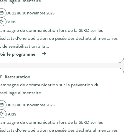
aspillage alimentaire
s
e
r
e
p
c
é
l
i
o
Du 22 au 30 novembre 2025
v
'
»
m
e
a
)
m
PARIS
n
c
u
t
t
n
ampagne de communication lors de la SERD sur les
i
i
i
o
o
ésultats d’une opération de pesée des déchets alimentaires
c
n
n
a
t de sensibilisation à la …
d
:
t
u
C
i
(
oir le programme
g
a
o
à
a
m
n
p
s
p
s
r
p
a
u
o
i
g
PI Restauration
r
p
l
n
l
o
l
e
ampagne de communication sur la prévention du
a
s
a
d
p
d
aspillage alimentaire
g
e
r
e
e
c
é
l
a
o
Du 22 au 30 novembre 2025
v
'
l
m
e
a
i
m
PARIS
n
c
m
u
t
t
e
n
ampagne de communication lors de la SERD sur les
i
i
n
i
o
o
ésultats d’une opération de pesée des déchets alimentaires
t
c