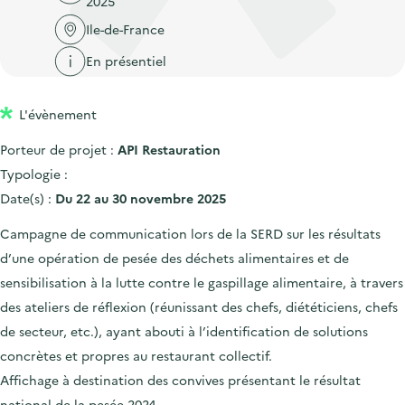
2025
'
c
n
n
a
Ile-de-France
c
p
c
c
u
En présentiel
r
i
c
e
i
p
u
i
L'évènement
n
a
e
l
c
l
i
Porteur de projet :
API Restauration
i
l
Typologie :
p
Date(s) :
Du 22 au 30 novembre 2025
a
Campagne de communication lors de la SERD sur les résultats
l
d’une opération de pesée des déchets alimentaires et de
e
sensibilisation à la lutte contre le gaspillage alimentaire, à travers
des ateliers de réflexion (réunissant des chefs, diététiciens, chefs
de secteur, etc.), ayant abouti à l’identification de solutions
concrètes et propres au restaurant collectif.
Affichage à destination des convives présentant le résultat
national de la pesée 2024.