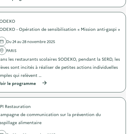
à
p
r
o
SODEXO
p
o
ODEXO - Opération de sensibilisation « Mission anti-gaspi »
s
d
e
Du 24 au 28 novembre 2025
l
'
PARIS
a
ans les restaurants scolaires SODEXO, pendant la SERD, les
c
t
lèves sont incités à réaliser de petites actions individuelles
i
o
imples qui relèvent …
n
(
oir le programme
:
à
S
p
O
r
D
o
E
PI Restauration
p
X
o
O
ampagne de communication sur la prévention du
s
–
d
O
aspillage alimentaire
e
p
l
é