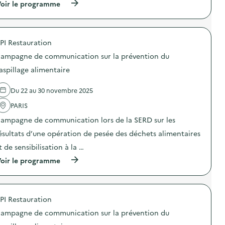
n
(
oir le programme
i
a
s
à
o
m
i
p
n
p
b
r
a
a
i
o
n
g
PI Restauration
l
p
t
n
i
o
i
e
ampagne de communication sur la prévention du
s
s
-
d
a
d
g
aspillage alimentaire
e
t
e
a
c
i
l
s
o
Du 22 au 30 novembre 2025
o
'
p
m
n
a
i
m
PARIS
«
c
»
u
M
t
)
n
ampagne de communication lors de la SERD sur les
i
i
i
s
o
ésultats d’une opération de pesée des déchets alimentaires
c
s
n
a
t de sensibilisation à la …
i
:
t
o
C
i
(
oir le programme
n
a
o
à
a
m
n
p
n
p
s
r
t
a
u
o
i
g
PI Restauration
r
p
-
n
l
o
g
e
ampagne de communication sur la prévention du
a
s
a
d
p
d