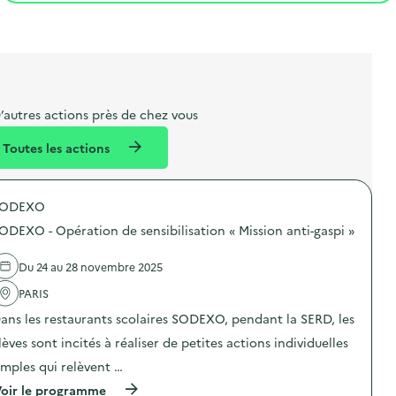
t
s
r
i
l
t
t
o
i
a
e
n
b
l
m
e
e
’autres actions près de chez vous
l
n
Toutes les actions
l
t
é
SODEXO
d
ODEXO - Opération de sensibilisation « Mission anti-gaspi »
e
l
Du 24 au 28 novembre 2025
a
PARIS
v
ans les restaurants scolaires SODEXO, pendant la SERD, les
o
lèves sont incités à réaliser de petites actions individuelles
i
imples qui relèvent …
e
(
oir le programme