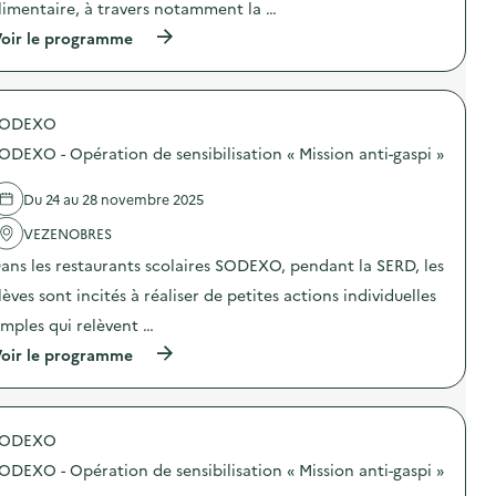
n
limentaire, à travers notamment la …
:
t
C
l
(
oir le programme
o
a
à
m
S
p
m
E
r
u
R
o
n
SODEXO
D
p
i
s
o
c
ODEXO - Opération de sensibilisation « Mission anti-gaspi »
u
s
a
r
d
t
d
e
Du 24 au 28 novembre 2025
i
e
l
o
s
'
VEZENOBRES
n
a
a
p
ans les restaurants scolaires SODEXO, pendant la SERD, les
c
c
e
t
t
n
lèves sont incités à réaliser de petites actions individuelles
i
i
d
o
o
imples qui relèvent …
a
n
n
n
(
oir le programme
s
:
t
à
d
C
l
p
e
o
a
r
p
m
S
o
r
m
E
SODEXO
p
é
u
R
o
v
n
ODEXO - Opération de sensibilisation « Mission anti-gaspi »
D
s
e
i
s
d