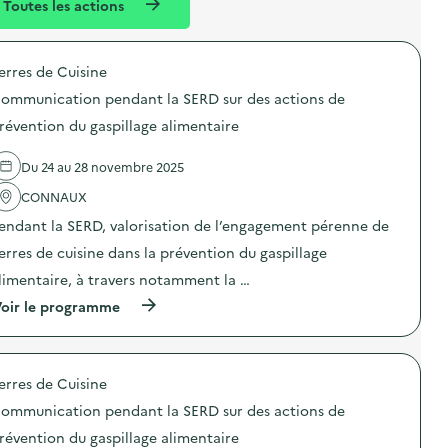
Toutes les actions
l
t
é
erres de Cuisine
d
ommunication pendant la SERD sur des actions de
e
révention du gaspillage alimentaire
l
a
Du 24 au 28 novembre 2025
v
CONNAUX
o
endant la SERD, valorisation de l’engagement pérenne de
i
erres de cuisine dans la prévention du gaspillage
e
limentaire, à travers notamment la …
(
oir le programme
à
p
r
o
erres de Cuisine
p
o
ommunication pendant la SERD sur des actions de
s
d
révention du gaspillage alimentaire