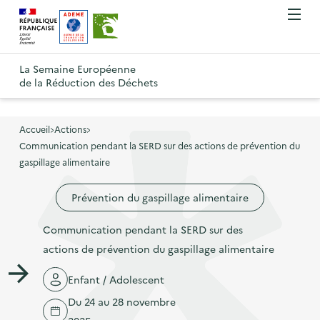
A
A
Gestion des cookies
O
R
l
l
u
e
v
l
l
R
t
r
e
e
La Semaine Européenne
e
i
o
de la Réduction des Déchets
r
r
r
t
u
l
à
a
o
r
e
l
u
u
m
Accueil
Actions
à
a
c
e
Communication pendant la SERD sur des actions de prévention du
r
l
n
n
o
gaspillage alimentaire
à
a
u
a
n
l
p
Prévention du gaspillage alimentaire
v
t
a
a
i
e
p
Communication pendant la SERD sur des
g
g
n
a
actions de prévention du gaspillage alimentaire
e
a
u
g
d
t
p
Enfant / Adolescent
e
'
i
r
Du 24 au 28 novembre
d
a
o
i