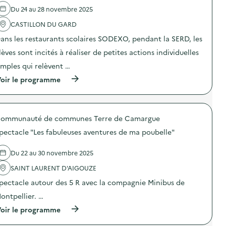
n
c
u
e
t
a
Du 24 au 28 novembre 2025
r
l
i
t
d
'
o
CASTILLON DU GARD
i
e
a
n
o
s
ans les restaurants scolaires SODEXO, pendant la SERD, les
c
d
n
a
t
u
p
lèves sont incités à réaliser de petites actions individuelles
c
i
g
e
t
o
a
n
imples qui relèvent …
i
n
s
d
o
(
oir le programme
:
p
a
n
à
S
i
n
s
p
O
l
t
d
r
D
l
l
e
o
E
a
a
p
ommunauté de communes Terre de Camargue
p
X
g
S
r
o
O
e
E
pectacle "Les fabuleuses aventures de ma poubelle"
é
s
–
a
R
v
d
O
l
D
e
e
p
Du 22 au 30 novembre 2025
i
s
n
l
é
m
u
t
'
SAINT LAURENT D'AIGOUZE
r
e
r
i
a
a
n
d
pectacle autour des 5 R avec la compagnie Minibus de
o
c
t
t
e
n
t
i
a
s
ontpellier. …
d
i
o
i
a
u
o
(
n
oir le programme
r
c
g
n
à
d
e
t
a
:
p
e