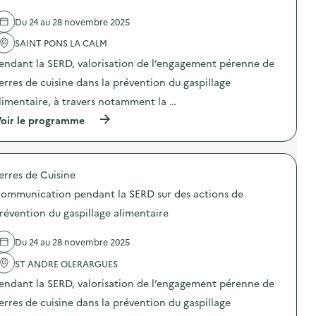
e
l
Du 24 au 28 novembre 2025
'
a
SAINT PONS LA CALM
c
t
endant la SERD, valorisation de l’engagement pérenne de
i
o
erres de cuisine dans la prévention du gaspillage
n
limentaire, à travers notamment la …
:
C
(
oir le programme
o
à
m
p
m
r
u
o
n
erres de Cuisine
p
i
o
c
ommunication pendant la SERD sur des actions de
s
a
d
révention du gaspillage alimentaire
t
e
i
l
o
Du 24 au 28 novembre 2025
'
n
a
p
ST ANDRE OLERARGUES
c
e
t
n
endant la SERD, valorisation de l’engagement pérenne de
i
d
o
erres de cuisine dans la prévention du gaspillage
a
n