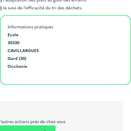
§ le suivi de l’efficacité du tri des déchets.
Informations pratiques
N
Ecole
u
C
30330
m
o
V
CAVILLARGUES
é
d
i
D
Gard (30)
r
e
l
é
R
Occitanie
o
p
l
p
é
Cliquer pour afficher la carte
e
o
e
a
g
t
s
r
i
l
t
t
o
i
a
e
n
b
l
m
e
e
’autres actions près de chez vous
l
n