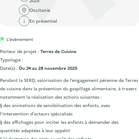
2025
'
c
n
n
a
Occitanie
c
p
c
c
u
En présentiel
r
i
c
e
i
p
u
i
L'évènement
n
a
e
l
c
l
i
Porteur de projet :
Terres de Cuisine
i
l
Typologie :
p
Date(s) :
Du 24 au 28 novembre 2025
a
Pendant la SERD, valorisation de l’engagement pérenne de Terres
l
de cuisine dans la prévention du gaspillage alimentaire, à travers
e
notamment la réalisation des actions suivantes :
§ des animations de sensibilisation des enfants, avec
l’intervention d’acteurs spécialisés
§ des affichages pour inciter les enfants à demander des
quantités adaptées à leur appétit
§ l’adaptation des plats au goût des enfants