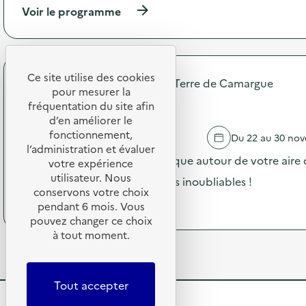
t
n
(
Voir le programme
i
p
à
o
e
p
n
n
r
:
d
o
C
a
p
Ce site utilise des cookies
o
Communauté de communes Terre de Camargue
n
o
m
pour mesurer la
t
s
Compost concert
m
fréquentation du site afin
l
d
u
d’en améliorer le
a
e
n
fonctionnement,
LE GRAU DU ROI
Du 22 au 30 no
S
l
i
l’administration et évaluer
E
'
c
Partagez un moment en musique autour de votre aire
votre expérience
R
a
a
D
utilisateur. Nous
c
partagé et créez des moments inoubliables !
t
s
t
conservons votre choix
i
(
Voir le programme
u
i
pendant 6 mois. Vous
o
à
r
o
pouvez changer ce choix
n
p
d
n
p
à tout moment.
r
e
:
e
o
s
S
n
p
a
O
d
o
c
D
Tout accepter
a
s
t
E
n
d