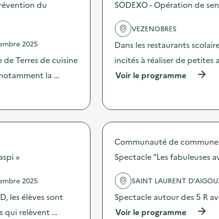
s
révention du
SODEXO - Opération de sensib
d
e
VEZENOBRES
l
'
vembre 2025
Dans les restaurants scolai
a
c
 de Terres de cuisine
incités à réaliser de petites
t
(
s notamment la …
Voir le programme
i
à
o
p
n
r
:
o
C
p
o
o
m
s
Communauté de communes 
m
d
u
aspi »
Spectacle "Les fabuleuses 
e
n
l
i
'
c
vembre 2025
SAINT LAURENT D'AIGOU
a
a
c
, les élèves sont
Spectacle autour des 5 R av
t
t
i
(
es qui relèvent …
Voir le programme
i
o