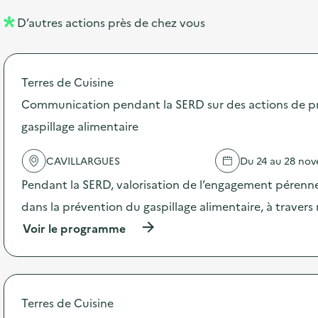
l
n
D’autres actions près de chez vous
l
t
é
Terres de Cuisine
d
Communication pendant la SERD sur des actions de p
e
gaspillage alimentaire
l
a
CAVILLARGUES
Du 24 au 28 no
v
Pendant la SERD, valorisation de l’engagement pérenne
o
dans la prévention du gaspillage alimentaire, à traver
i
(
Voir le programme
e
à
p
r
o
p
Terres de Cuisine
o