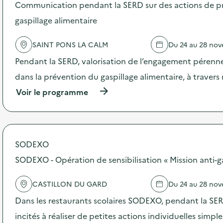
s
Communication pendant la SERD sur des actions de p
d
gaspillage alimentaire
e
l
'
SAINT PONS LA CALM
Du 24 au 28 no
a
c
Pendant la SERD, valorisation de l’engagement pérenne
t
dans la prévention du gaspillage alimentaire, à traver
i
o
(
Voir le programme
n
à
:
p
C
r
o
o
m
p
SODEXO
m
o
u
s
SODEXO - Opération de sensibilisation « Mission anti-g
n
d
i
e
c
CASTILLON DU GARD
Du 24 au 28 no
l
a
'
Dans les restaurants scolaires SODEXO, pendant la SERD
t
a
i
c
incités à réaliser de petites actions individuelles simpl
o