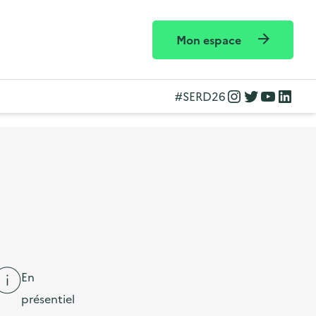
Mon espace
Instagram
Twitter
YouTube
LinkedIn
#SERD26
En
présentiel