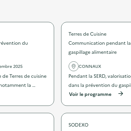
Terres de Cuisine
révention du
Communication pendant la 
gaspillage alimentaire
vembre 2025
CONNAUX
 de Terres de cuisine
Pendant la SERD, valorisati
s notamment la …
dans la prévention du gaspi
(
Voir le programme
à
p
r
o
p
SODEXO
o