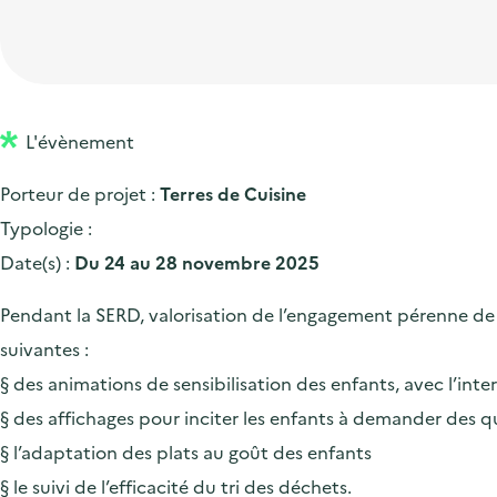
t
p
'
e
i
r
a
d
o
i
c
'
n
n
c
a
p
c
L'évènement
u
c
r
i
e
Porteur de projet :
Terres de Cuisine
c
i
p
i
Typologie :
u
n
a
l
Date(s) :
Du 24 au 28 novembre 2025
e
c
l
i
i
Pendant la SERD, valorisation de l’engagement pérenne de T
l
p
suivantes :
a
§ des animations de sensibilisation des enfants, avec l’inte
l
§ des affichages pour inciter les enfants à demander des q
e
§ l’adaptation des plats au goût des enfants
§ le suivi de l’efficacité du tri des déchets.